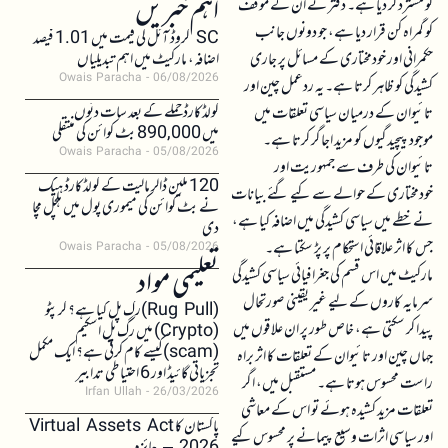
اہم خبریں
کو مسترد کر دیا ہے۔ دفتر نے ان کے موقف
کو گمراہ کن قرار دیا ہے، جو دونوں جانب
SC کروڈ آئل کی قیمت میں 1.01 فیصد
حکمرانی اور خودمختاری کے مسائل پر جاری
اضافہ، مارکیٹ میں اہم تبدیلیاں
Owais Paracha
06/08/2026
کشیدگی کو ظاہر کرتا ہے۔ یہ ردعمل چین اور
کولڈکارڈ حملے کے بعد سات دنوں
تائیوان کے درمیان سیاسی تعلقات میں
میں 890,000 بٹ کوائن کی منتقلی
موجود پیچیدگیوں کو مزید اجاگر کرتا ہے۔
Owais Paracha
05/08/2026
تائیوان کی طرف سے جمہوریت اور
120 ملین ڈالر مالیت کے کولڈکارڈ ہیک
خودمختاری کے حوالے سے کیے گئے بیانات
نے بٹ کوائن کی میموری پول میں ہلچل مچا
نے خطے میں سیاسی کشیدگی میں اضافہ کیا ہے،
دی
جس کا اثر علاقائی استحکام پر پڑ سکتا ہے۔
Owais Paracha
05/08/2026
تعلیمی مواد
مارکیٹ میں اس قسم کی جغرافیائی سیاسی کشیدگی
سرمایہ کاروں کے لیے غیر یقینی صورتحال
(Rug Pull)رگ پل کیا ہے؟ کرپٹو
پیدا کر سکتی ہے، خاص طور پر ان علاقوں میں
(Crypto) میں رگ پل اسکیم
(scam)کیسے کام کرتی ہے؟ ایک مکمل
جہاں چین اور تائیوان کے تعلقات کا اثر براہ
تجزیاتی گائیڈ اور 6 احتیاطی تدابیر
راست محسوس ہوتا ہے۔ مستقبل میں، اگر
Irfan Ullah
26/03/2026
تعلقات مزید کشیدہ ہوئے تو اس کے معاشی
پاکستان کا Virtual Assets Act
اور سیاسی اثرات وسیع پیمانے پر محسوس کیے