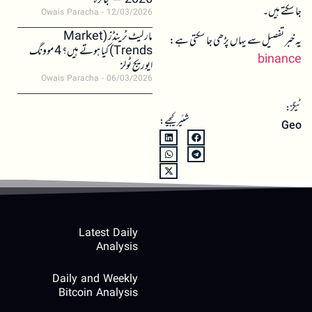
2026 – جائزہ
جا سکتے ہیں۔
Owais Paracha
12/03/2026
مارکیٹ ٹرینڈز (Market
یہ خبر تفصیل سے یہاں پڑھی جا سکتی ہے:
Trends) کیا ہوتے ہیں؟ 4 موونگ
binance
ایوریج ٹولز
Owais Paracha
06/03/2026
ٹیگز:
شئیر کیجیے:
Geo
Latest Daily
Analysis
Daily and Weekly
Bitcoin Analysis