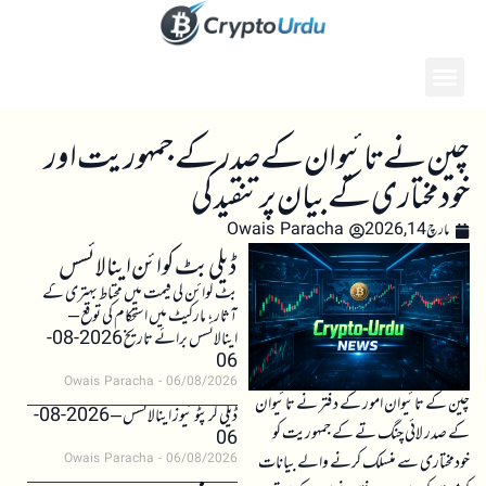
چین نے تائیوان کے صدر کے جمہوریت اور
خودمختاری کے بیان پر تنقید کی
مارچ 14, 2026
Owais Paracha
ڈیلی بٹ کوائن اینالائسس
بٹ کوائن کی قیمت میں محتاط بہتری کے
آثار، مارکیٹ میں استحکام کی توقع –
اینالائسس برائے تاریخ 2026-08-
06
Owais Paracha
06/08/2026
چین کے تائیوان امور کے دفتر نے تائیوان
ڈیلی کرپٹو نیوز اینالائسس – 2026-08-
کے صدر لائی چنگ تے کے جمہوریت کو
06
خودمختاری سے منسلک کرنے والے بیانات
Owais Paracha
06/08/2026