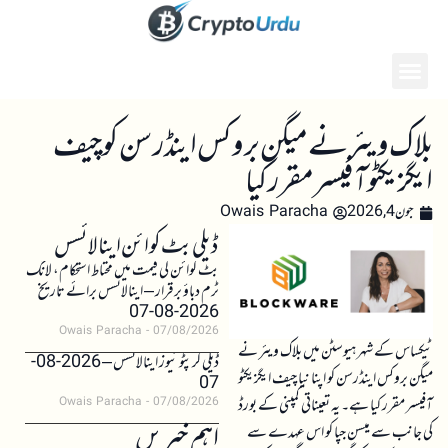
بلاک ویئر نے میگن بروکس اینڈرسن کو چیف
ایگزیکٹو آفیسر مقرر کیا
جون 4, 2026
Owais Paracha
ڈیلی بٹ کوائن اینالائسس
بٹ کوائن کی قیمت میں محتاط استحکام، لانگ
ٹرم دباؤ برقرار – اینالائسس برائے تاریخ
2026-08-07
Owais Paracha
07/08/2026
ٹیکساس کے شہر ہیوسٹن میں بلاک ویئر نے
ڈیلی کرپٹو نیوز اینالائسس – 2026-08-
میگن بروکس اینڈرسن کو اپنا نیا چیف ایگزیکٹو
07
آفیسر مقرر کیا ہے۔ یہ تعیناتی کمپنی کے بورڈ
Owais Paracha
07/08/2026
اہم خبریں
کی جانب سے میسن جپا کو اس عہدے سے