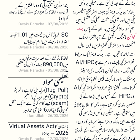
ہٹانے کے بعد کی گئی ہے۔ میگن بروکس
بند سورس سیکیورٹی کا دور اختتام کے
اینڈرسن بلاک ویئر کی چیف اسٹریٹیجی آفیسر رہ
قریب، کولڈ کارڈ کمزوری نے کرپٹو مارکیٹ
کو ہلا دیا
چکی ہیں اور کمپنی کی حکمت عملی کی تشکیل میں
Owais Paracha
07/08/2026
اہم کردار ادا کر چکی ہیں۔ ان کے پاس
بٹ
SC کروڈ آئل کی قیمت میں 1.01 فیصد
کوائن
مائننگ، کمپنی کے آپریشنز، رسک
اضافہ، مارکیٹ میں اہم تبدیلیاں
مینجمنٹ، اور انٹرنل کنٹرولز میں بیس سال
Owais Paracha
06/08/2026
سے زائد کا تجربہ ہے۔ بلاک ویئر ایک مربوط
کولڈکارڈ حملے کے بعد سات دنوں
انفراسٹرکچر پلیٹ فارم ہے جو AI/HPC
میں 890,000 بٹ کوائن کی منتقلی
کمپیوٹنگ، بٹ کوائن مائننگ، ڈیٹا سینٹر
Owais Paracha
05/08/2026
تعلیمی مواد
ہوسٹنگ، اور مارکیٹ پلیس لیکویڈیٹی فراہم
کرتا ہے۔ کمپنی اپنی موجودہ انفراسٹرکچر کو AI
(Rug Pull)رگ پل کیا ہے؟ کرپٹو
اور HPC کے شعبوں میں بڑھانے کی
(Crypto) میں رگ پل اسکیم
(scam)کیسے کام کرتی ہے؟ ایک مکمل
منصوبہ بندی کر رہی ہے، جس کا اعلان جولائی
تجزیاتی گائیڈ اور 6 احتیاطی تدابیر
میں متوقع ہے۔ میگن بروکس اینڈرسن کی
Irfan Ullah
26/03/2026
قیادت میں بلاک ویئر اپنے سرمایہ کاروں،
پاکستان کا Virtual Assets Act
شراکت داروں اور صارفین کے لیے فوری
2026 – جائزہ
قدر فراہم کرنے پر توجہ مرکوز کرے گا۔ اس
Owais Paracha
12/03/2026