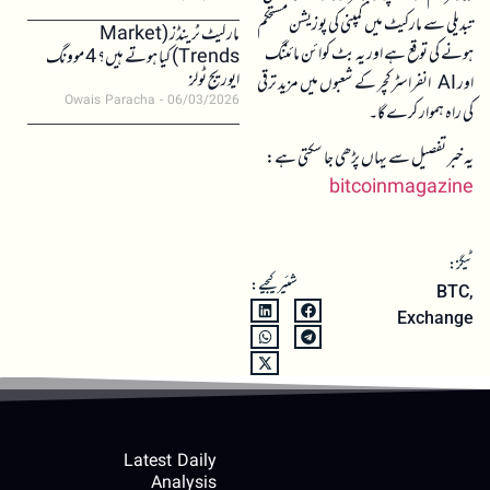
تبدیلی سے مارکیٹ میں کمپنی کی پوزیشن مستحکم
مارکیٹ ٹرینڈز (Market
ہونے کی توقع ہے اور یہ بٹ کوائن مائننگ
Trends) کیا ہوتے ہیں؟ 4 موونگ
ایوریج ٹولز
اور AI انفراسٹرکچر کے شعبوں میں مزید ترقی
Owais Paracha
06/03/2026
کی راہ ہموار کرے گا۔
یہ خبر تفصیل سے یہاں پڑھی جا سکتی ہے:
bitcoinmagazine
ٹیگز:
شئیر کیجیے:
BTC
,
Exchange
Latest Daily
Analysis