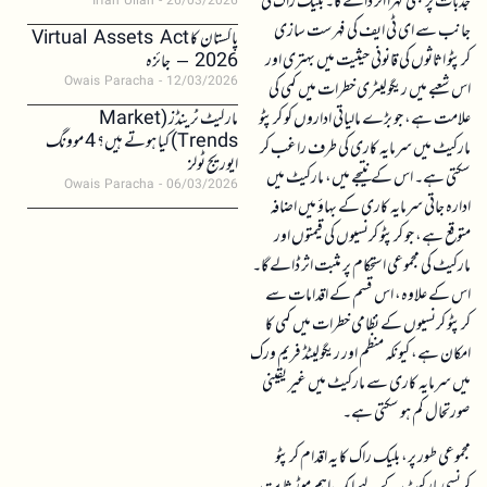
جذبات پر بھی گہرا اثر ڈالے گا۔ بلیک راک کی
Irfan Ullah
26/03/2026
جانب سے ای ٹی ایف کی فہرست سازی
پاکستان کا Virtual Assets Act
کرپٹو اثاثوں کی قانونی حیثیت میں بہتری اور
2026 – جائزہ
Owais Paracha
12/03/2026
اس شعبے میں ریگولیٹری خطرات میں کمی کی
علامت ہے، جو بڑے مالیاتی اداروں کو کرپٹو
مارکیٹ ٹرینڈز (Market
Trends) کیا ہوتے ہیں؟ 4 موونگ
مارکیٹ میں سرمایہ کاری کی طرف راغب کر
ایوریج ٹولز
سکتی ہے۔ اس کے نتیجے میں، مارکیٹ میں
Owais Paracha
06/03/2026
ادارہ جاتی سرمایہ کاری کے بہاؤ میں اضافہ
متوقع ہے، جو کرپٹو کرنسیوں کی قیمتوں اور
مارکیٹ کی مجموعی استحکام پر مثبت اثر ڈالے گا۔
اس کے علاوہ، اس قسم کے اقدامات سے
کرپٹو کرنسیوں کے نظامی خطرات میں کمی کا
امکان ہے، کیونکہ منظم اور ریگولیٹڈ فریم ورک
میں سرمایہ کاری سے مارکیٹ میں غیر یقینی
صورتحال کم ہو سکتی ہے۔
مجموعی طور پر، بلیک راک کا یہ اقدام کرپٹو