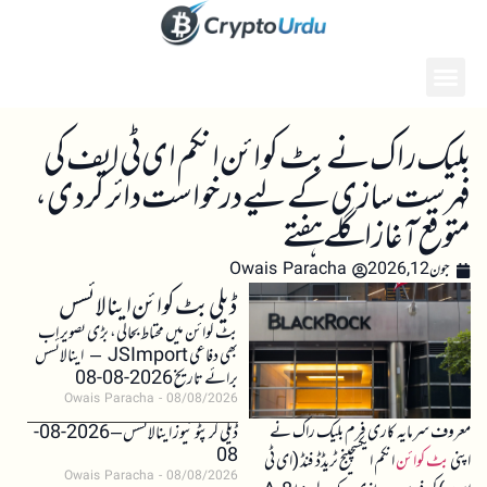
بلیک راک نے بٹ کوائن انکم ای ٹی ایف کی
فہرست سازی کے لیے درخواست دائر کر دی،
متوقع آغاز اگلے ہفتے
جون 12, 2026
Owais Paracha
ڈیلی بٹ کوائن اینالائسس
بٹ کوائن میں محتاط بحالی، بڑی تصویر اب
بھی دفاعی JSImport – اینالائسس
برائے تاریخ 2026-08-08
Owais Paracha
08/08/2026
معروف سرمایہ کاری فرم بلیک راک نے
ڈیلی کرپٹو نیوز اینالائسس – 2026-08-
08
اپنی
بٹ کوائن
انکم ایکسچینج ٹریڈڈ فنڈ (ای ٹی
Owais Paracha
08/08/2026