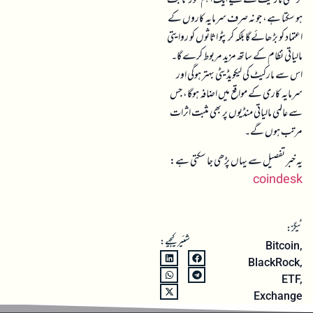
کرنسی مارکیٹ کے لیے ایک اہم موڑ ثابت
ہو سکتا ہے، جو نہ صرف سرمایہ کاروں کے
اعتماد کو بڑھائے گا بلکہ کرپٹو اثاثوں کو روایتی
مالیاتی نظام کے ساتھ مزید مربوط کرے گا۔
اس سے مارکیٹ کی لیکویڈیٹی بہتر ہوگی اور
سرمایہ کاری کے مواقع میں اضافہ ہوگا، جس
سے عالمی مالیاتی منڈیوں پر بھی مثبت اثرات
مرتب ہوں گے۔
یہ خبر تفصیل سے یہاں پڑھی جا سکتی ہے:
coindesk
ٹیگز:
شئیر کیجیے:
Bitcoin
,
BlackRock
,
ETF
,
Exchange