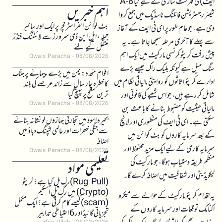
ایف) کی فہرست سازی کے لیے نیا 8-A
اہم خبریں
شیئر رجسٹریشن فائلنگ ناسڈیک میں جمع کروا
بٹ کوائن انفراسٹرکچر پر ایک اور سائبر
دی ہے، جو عام طور پر ای ٹی ایف کے آغاز
حملہ، ایل این ڈی سرورز سے لائٹننگ فنڈز
سے پہلے کا آخری مرحلہ سمجھا جاتا ہے۔ یہ
منتقل کیے گئے
پیش رفت کرپٹو کرنسی مارکیٹ میں ایک اہم
Owais Paracha
08/08/2026
سنگ میل ہے کیونکہ بلیک راک جیسے بڑے
اقوام متحدہ: یمن میں بڑے پیمانے پر جنگ
ادارے کرپٹو اثاثوں کو روایتی مالیاتی نظام میں
کا خطرہ چار سال سے زائد عرصے کی بلند
ترین سطح پر پہنچ گیا
شامل کر رہے ہیں، جو اس شعبے کی قانونی اور
Owais Paracha
08/08/2026
مالیاتی حیثیت کو مضبوط بنانے کا باعث بن
بحیرہ اسود میں تجارتی جہازوں کو نشانہ بنانے
سکتی ہے۔ ای ٹی ایف کی منظوری اور لانچ
سے جنگی خطرات اور عالمی شپنگ دباؤ میں
کے بعد سرمایہ کاروں کو بٹ کوائن میں
اضافہ
سرمایہ کاری کے لیے ایک مزید محفوظ اور
Owais Paracha
08/08/2026
منظم طریقہ دستیاب ہوگا، جو مارکیٹ کی
تعلیمی مواد
لیکویڈیٹی اور شفافیت میں اضافہ کرے گا۔
(Rug Pull)رگ پل کیا ہے؟ کرپٹو
(Crypto) میں رگ پل اسکیم
یہ اقدام کرپٹو مارکیٹ کے حوالے سے میکرو
(scam)کیسے کام کرتی ہے؟ ایک مکمل
اکنامک توقعات اور سرمایہ کاروں کے
تجزیاتی گائیڈ اور 6 احتیاطی تدابیر