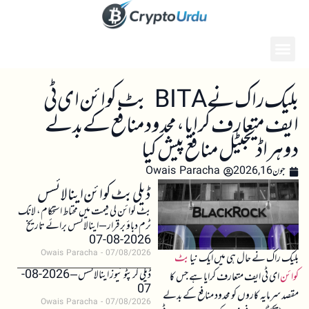
بلیک راک نے BITA بٹ کوائن ای ٹی
ایف متعارف کرایا، محدود منافع کے بدلے
دوہرا ڈیجیٹل منافع پیش کیا
جون 16, 2026
Owais Paracha
ڈیلی بٹ کوائن اینالائسس
بٹ کوائن کی قیمت میں محتاط استحکام، لانگ
ٹرم دباؤ برقرار – اینالائسس برائے تاریخ
2026-08-07
Owais Paracha
07/08/2026
بلیک راک نے حال ہی میں ایک نیا
بٹ
ڈیلی کرپٹو نیوز اینالائسس – 2026-08-
کوائن
ای ٹی ایف متعارف کرایا ہے جس کا
07
مقصد سرمایہ کاروں کو محدود منافع کے بدلے
Owais Paracha
07/08/2026