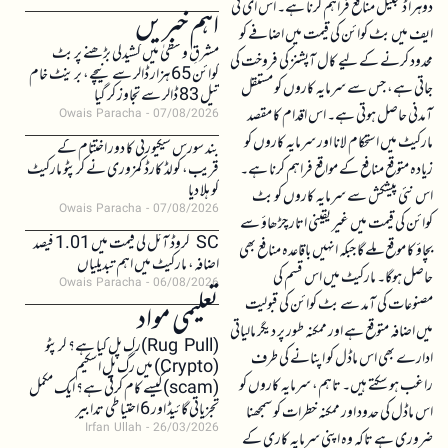
دوہرا ڈیجیٹل منافع فراہم کرنا ہے۔ اس ای ٹی
اہم خبریں
ایف میں بٹ کوائن کی قیمت میں اضافے کو
مشرقِ وسطیٰ میں کشیدگی بڑھنے پر بٹ
محدود کرنے کے لیے کال آپشنز کی فروخت کی
کوائن 65 ہزار ڈالر سے نیچے، برینٹ خام
جاتی ہے، جس سے سرمایہ کاروں کو مستقل
تیل 83 ڈالر سے تجاوز کر گیا
آمدنی حاصل ہوتی ہے۔ اس اقدام کا مقصد
Owais Paracha
07/08/2026
مارکیٹ میں استحکام لانا اور سرمایہ کاروں کو
بند سورس سیکیورٹی کا دور اختتام کے
زیادہ متوقع منافع کے مواقع فراہم کرنا ہے۔
قریب، کولڈ کارڈ کمزوری نے کرپٹو مارکیٹ
کو ہلا دیا
اس نئی پیشکش سے سرمایہ کاروں کو بٹ
Owais Paracha
07/08/2026
کوائن کی قیمت میں غیر یقینی اتار چڑھاؤ سے
SC کروڈ آئل کی قیمت میں 1.01 فیصد
بچاؤ کا موقع ملے گا جبکہ انہیں باقاعدہ منافع بھی
اضافہ، مارکیٹ میں اہم تبدیلیاں
حاصل ہوگا۔ مارکیٹ میں اس قسم کی
Owais Paracha
06/08/2026
مصنوعات کی آمد سے بٹ کوائن کی قبولیت
تعلیمی مواد
میں اضافہ متوقع ہے اور ممکنہ طور پر دیگر مالیاتی
(Rug Pull)رگ پل کیا ہے؟ کرپٹو
ادارے بھی اس ماڈل کو اپنانے کی طرف
(Crypto) میں رگ پل اسکیم
راغب ہو سکتے ہیں۔ تاہم، سرمایہ کاروں کو
(scam)کیسے کام کرتی ہے؟ ایک مکمل
تجزیاتی گائیڈ اور 6 احتیاطی تدابیر
اس ماڈل کی حدود اور ممکنہ خطرات کو سمجھنا
Irfan Ullah
26/03/2026
ضروری ہے تاکہ وہ اپنی سرمایہ کاری کے