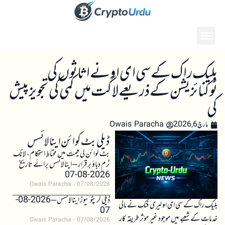
بلیک راک کے سی ای او نے اثاثوں کی
ٹوکنائزیشن کے ذریعے لاگت میں کمی کی تجویز پیش
کی
مارچ 6, 2026
Owais Paracha
ڈیلی بٹ کوائن اینالائسس
بٹ کوائن کی قیمت میں محتاط استحکام، لانگ
ٹرم دباؤ برقرار – اینالائسس برائے تاریخ
2026-08-07
Owais Paracha
07/08/2026
ڈیلی کرپٹو نیوز اینالائسس – 2026-08-
بلیک راک کے سی ای او لیری فنک نے مالی
07
خدمات کے شعبے میں موجود غیر مؤثر طریقہ کار
Owais Paracha
07/08/2026