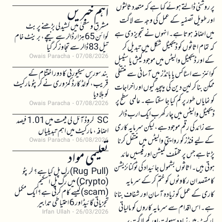
پر روشنی ڈالتے ہوئے کہا ہے کہ متعدد ثالثوں
اہم خبریں
اور طویل تصفیہ کے عمل کی وجہ سے لاگت
مشرقِ وسطیٰ میں کشیدگی بڑھنے پر بٹ
میں اضافہ ہوتا ہے۔ انہوں نے تجویز دی ہے
کوائن 65 ہزار ڈالر سے نیچے، برینٹ خام
کہ تمام اثاثوں کو ڈیجیٹل شکل میں تبدیل کر
تیل 83 ڈالر سے تجاوز کر گیا
Owais Paracha
07/08/2026
کے اور ڈیجیٹل والیٹس میں موجود کیش یا سٹیبل
بند سورس سیکیورٹی کا دور اختتام کے
کوائنز سے اسٹاکس یا بانڈز میں آسانی سے منتقلی
قریب، کولڈ کارڈ کمزوری نے کرپٹو مارکیٹ
ممکن بنا کر لین دین کی پیچیدگیوں اور اخراجات
کو ہلا دیا
کو نمایاں طور پر کم کیا جا سکتا ہے۔ عالمی سطح پر
Owais Paracha
07/08/2026
ڈیجیٹل والیٹس میں چار کھرب ایک ارب ڈالر
SC کروڈ آئل کی قیمت میں 1.01 فیصد
سے زائد کی رقم موجود ہے، لیکن سرمایہ کاری
اضافہ، مارکیٹ میں اہم تبدیلیاں
کے لیے فنڈز کو روایتی والیٹس میں منتقل کرنا
Owais Paracha
06/08/2026
تعلیمی مواد
پڑتا ہے جس پر مختلف کمیشن اور فیسیں عائد
ہوتی ہیں۔ اثاثوں بشمول جائیداد کی ٹوکنائزیشن
(Rug Pull)رگ پل کیا ہے؟ کرپٹو
کا مقصد ان رکاوٹوں کو ختم کر کے سرمایہ
(Crypto) میں رگ پل اسکیم
(scam)کیسے کام کرتی ہے؟ ایک مکمل
کاری کے عمل کو زیادہ آسان اور شفاف بنانا
تجزیاتی گائیڈ اور 6 احتیاطی تدابیر
ہے۔ اس اقدام سے سرمایہ کاروں کو مالیاتی
Irfan Ullah
26/03/2026
مارکیٹ میں زیادہ سہولت اور کم لاگت پر