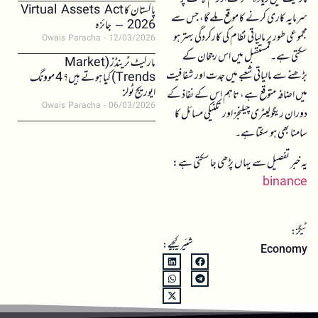
پاکستان کا Virtual Assets Act
سرمایہ کاری کرنے کا موقع ملے گا، جس سے
2026 – جائزہ
مجموعی طور پر مالیاتی نظام کی کارکردگی بہتر ہو
Owais Paracha
12/03/2026
سکتی ہے۔ مستقبل میں اس رجحان کے
مارکیٹ ٹرینڈز (Market
بڑھنے سے مالیاتی شعبے میں جدت اور شفافیت
Trends) کیا ہوتے ہیں؟ 4 موونگ
ایوریج ٹولز
میں اضافہ متوقع ہے، تاہم اس کے نفاذ کے
Owais Paracha
06/03/2026
دوران ریگولیٹری چیلنجز اور تکنیکی مسائل کا
سامنا بھی ہو سکتا ہے۔
یہ خبر تفصیل سے یہاں پڑھی جا سکتی ہے:
binance
ٹیگز:
شئیر کیجیے:
Economy