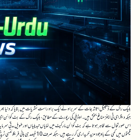
بلیک راک کے ڈیجیٹل اثاثہ جات کے سربراہ نے ایک براہ راست نشریات میں بتایا کہ دنیا بھر کے ٹاپ 20 ای ٹی ایف میں سے صرف
قیمتوں میں کمی کے باوجود مزید خریداری