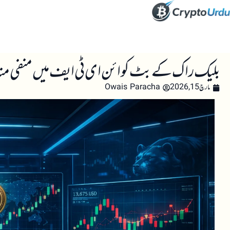
صفحہ اول
کرپٹو اینالائسس
تعلیم
اہم کرپٹو خبری
بلیک راک کے بٹ کوائن ای ٹی ایف میں منفی منافع 
مارچ 15, 2026
Owais Paracha