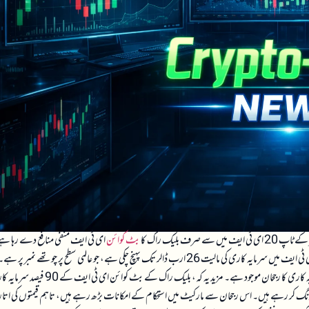
 بلیک راک کا
بٹ کوائن
ای ٹی ایف منفی منافع دے رہا ہ
جبکہ دیگر ای ٹی ایفز منافع بخش ہیں۔ اوڈیلی کی رپورٹ کے مطابق، بلیک راک کے بٹ کوائن ای ٹی ایف میں سرمایہ کاری کی مالیت 26 ارب ڈالر تک پہنچ چکی ہے، جو عالمی سطح پر چوتھے نمبر پر ہے
اس صورتحال سے ظاہر ہوتا ہے کہ بٹ کوائن مارکیٹ میں نمایاں تبدیلیاں اور طویل مدتی سرمایہ کاری کا رجحان موجود ہے۔ مزید یہ کہ، بلیک راک کے بٹ کوائن ای ٹی ایف کے 90 فیصد سرم
 کر رہے ہیں، جبکہ صرف 10 فیصد ہی ہائی فریکوئنسی ٹریڈنگ کر رہے ہیں۔ اس رجحان سے مارکیٹ میں استحکام کے امکانات بڑھ رہے ہیں، تاہم قیمتوں کی اتار