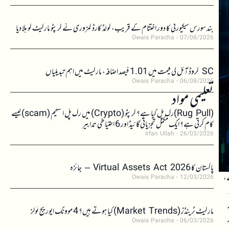
بند سورس سیکیورٹی کا دور اختتام کے قریب، کولڈ کارڈ کمزوری نے کرپٹو مارکیٹ کو ہلا دیا
Owais Paracha
07/08/2026
SC کروڈ آئل کی قیمت میں 1.01 فیصد اضافہ، مارکیٹ میں اہم تبدیلیاں
Owais Paracha
06/08/2026
تعلیمی مواد
(Rug Pull)رگ پل کیا ہے؟ کرپٹو (Crypto) میں رگ پل اسکیم (scam)کیسے
کام کرتی ہے؟ ایک مکمل تجزیاتی گائیڈ اور 6 احتیاطی تدابیر
Irfan Ullah
26/03/2026
پاکستان کا Virtual Assets Act 2026 – جائزہ
ے،
Owais Paracha
12/03/2026
۔
ایہ کار
مارکیٹ ٹرینڈز (Market Trends) کیا ہوتے ہیں؟ 4 موونگ ایوریج ٹولز
Owais Paracha
06/03/2026