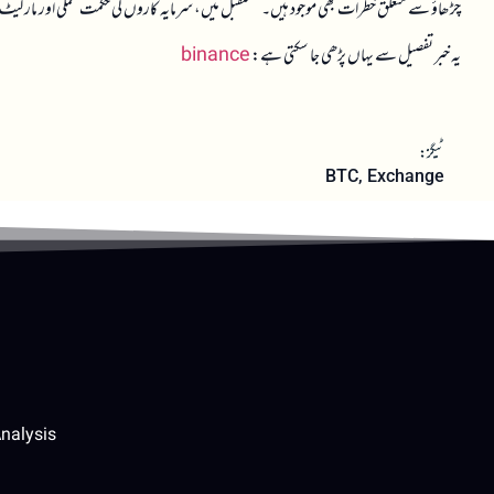
چڑھاؤ سے متعلق خطرات بھی موجود ہیں۔ مستقبل میں، سرمایہ کاروں کی حکمت عملی اور مارکیٹ کی سم
یہ خبر تفصیل سے یہاں پڑھی جا سکتی ہے:
binance
ٹیگز:
BTC
,
Exchange
nalysis