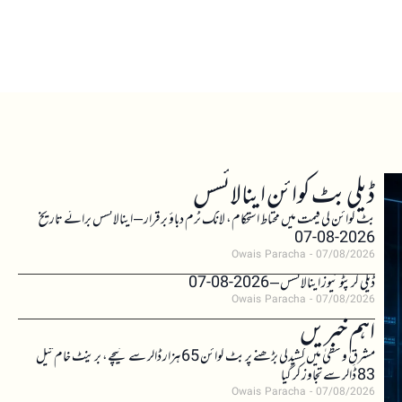
ڈیلی بٹ کوائن اینالائسس
بٹ کوائن کی قیمت میں محتاط استحکام، لانگ ٹرم دباؤ برقرار – اینالائسس برائے تاریخ
2026-08-07
Owais Paracha
07/08/2026
ڈیلی کرپٹو نیوز اینالائسس – 2026-08-07
Owais Paracha
07/08/2026
اہم خبریں
مشرقِ وسطیٰ میں کشیدگی بڑھنے پر بٹ کوائن 65 ہزار ڈالر سے نیچے، برینٹ خام تیل
83 ڈالر سے تجاوز کر گیا
Owais Paracha
07/08/2026