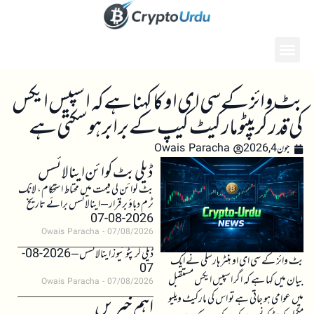
بٹ وائز کے سی ای او کا کہنا ہے کہ اسپیس ایکس
کی قدر کریپٹو مارکیٹ کیپ کے برابر ہو سکتی ہے
جون 4, 2026
Owais Paracha
ڈیلی بٹ کوائن اینالائسس
بٹ کوائن کی قیمت میں محتاط استحکام، لانگ
ٹرم دباؤ برقرار – اینالائسس برائے تاریخ
2026-08-07
Owais Paracha
07/08/2026
ڈیلی کرپٹو نیوز اینالائسس – 2026-08-
بٹ وائز کے سی ای او ہنٹر ہارسلی نے ایک
07
بیان میں کہا ہے کہ اگر اسپیس ایکس مستقبل
Owais Paracha
07/08/2026
میں عوامی ہو جاتی ہے تو اس کی مارکیٹ ویلیو
اہم خبریں