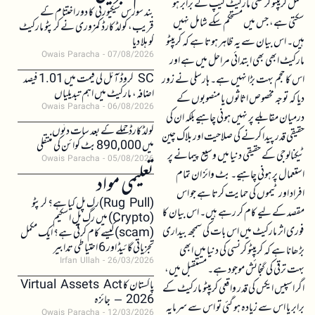
مکمل کریپٹو کرنسی مارکیٹ کیپ کے برابر ہو
بند سورس سیکیورٹی کا دور اختتام کے
سکتی ہے، جس میں مستحکم سکے شامل نہیں
قریب، کولڈ کارڈ کمزوری نے کرپٹو مارکیٹ
ہیں۔ اس بیان سے یہ ظاہر ہوتا ہے کہ کریپٹو
کو ہلا دیا
Owais Paracha
07/08/2026
مارکیٹ ابھی بھی ابتدائی مراحل میں ہے اور
SC کروڈ آئل کی قیمت میں 1.01 فیصد
اس کا حجم بہت بڑا نہیں ہے۔ ہارسلی نے زور
اضافہ، مارکیٹ میں اہم تبدیلیاں
دیا کہ توجہ مخصوص اثاثوں یا منصوبوں کے
Owais Paracha
06/08/2026
درمیان مقابلے پر نہیں ہونی چاہیے بلکہ ان کی
کولڈکارڈ حملے کے بعد سات دنوں
حقیقی قدر پیدا کرنے کی صلاحیت اور بلاک چین
میں 890,000 بٹ کوائن کی منتقلی
ٹیکنالوجی کے حقیقی دنیا میں وسیع پیمانے پر
Owais Paracha
05/08/2026
استعمال پر ہونی چاہیے۔ بٹ وائز ان تمام
تعلیمی مواد
افراد اور ٹیموں کی حمایت کرتا ہے جو اس
(Rug Pull)رگ پل کیا ہے؟ کرپٹو
مقصد کے لیے کام کر رہے ہیں۔ اس بیان کا
(Crypto) میں رگ پل اسکیم
فوری اثر مارکیٹ میں اس بات کی سمجھ بیداری
(scam)کیسے کام کرتی ہے؟ ایک مکمل
تجزیاتی گائیڈ اور 6 احتیاطی تدابیر
بڑھانا ہے کہ کریپٹو کرنسی کی دنیا میں ابھی
Irfan Ullah
26/03/2026
بہت ترقی کی گنجائش موجود ہے۔ مستقبل میں،
پاکستان کا Virtual Assets Act
اگر اسپیس ایکس کی قدر واقعی کریپٹو مارکیٹ کے
2026 – جائزہ
برابر یا اس سے زیادہ ہو گئی تو اس سے سرمایہ
Owais Paracha
12/03/2026