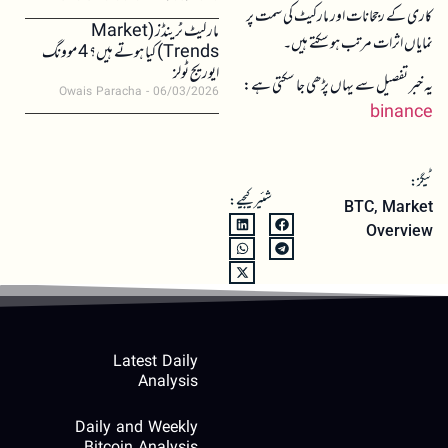
کاری کے رجحانات اور مارکیٹ کی سمت پر
مارکیٹ ٹرینڈز (Market
نمایاں اثرات مرتب ہو سکتے ہیں۔
Trends) کیا ہوتے ہیں؟ 4 موونگ
ایوریج ٹولز
یہ خبر تفصیل سے یہاں پڑھی جا سکتی ہے:
Owais Paracha
06/03/2026
binance
ٹیگز:
شئیر کیجیے:
BTC
,
Market
Overview
Latest Daily
Analysis
Daily and Weekly