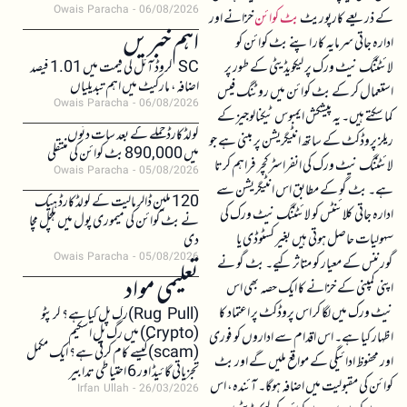
Owais Paracha
06/08/2026
کے ذریعے کارپوریٹ
بٹ کوائن
خزانے اور
اہم خبریں
ادارہ جاتی سرمایہ کار اپنے بٹ کوائن کو
لائٹننگ نیٹ ورک پر لیکویڈیٹی کے طور پر
SC کروڈ آئل کی قیمت میں 1.01 فیصد
اضافہ، مارکیٹ میں اہم تبدیلیاں
استعمال کر کے بٹ کوائن میں روٹنگ فیس
Owais Paracha
06/08/2026
کما سکتے ہیں۔ یہ پیشکش ایمبوس ٹیکنالوجیز کے
کولڈکارڈ حملے کے بعد سات دنوں
ریلز پروڈکٹ کے ساتھ انٹیگریشن پر مبنی ہے جو
میں 890,000 بٹ کوائن کی منتقلی
لائٹننگ نیٹ ورک کی انفراسٹرکچر فراہم کرتا
Owais Paracha
05/08/2026
ہے۔ بٹ گو کے مطابق اس انٹیگریشن سے
120 ملین ڈالر مالیت کے کولڈکارڈ ہیک
ادارہ جاتی کلائنٹس کو لائٹننگ نیٹ ورک کی
نے بٹ کوائن کی میموری پول میں ہلچل مچا
سہولیات حاصل ہوتی ہیں بغیر کسٹوڈی یا
دی
Owais Paracha
05/08/2026
گورننس کے معیار کو متاثر کیے۔ بٹ گو نے
تعلیمی مواد
اپنی کمپنی کے خزانے کا ایک حصہ بھی اس
نیٹ ورک میں لگا کر اس پروڈکٹ پر اعتماد کا
(Rug Pull)رگ پل کیا ہے؟ کرپٹو
(Crypto) میں رگ پل اسکیم
اظہار کیا ہے۔ اس اقدام سے اداروں کو فوری
(scam)کیسے کام کرتی ہے؟ ایک مکمل
اور محفوظ ادائیگی کے مواقع ملیں گے اور بٹ
تجزیاتی گائیڈ اور 6 احتیاطی تدابیر
کوائن کی مقبولیت میں اضافہ ہوگا۔ آئندہ، اس
Irfan Ullah
26/03/2026