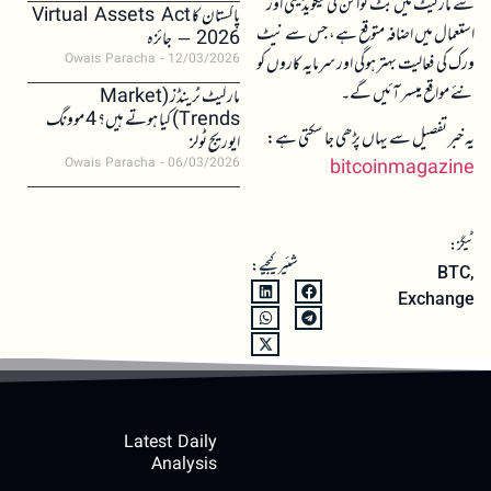
سے مارکیٹ میں بٹ کوائن کی لیکویڈیٹی اور
پاکستان کا Virtual Assets Act
استعمال میں اضافہ متوقع ہے، جس سے نیٹ
2026 – جائزہ
ورک کی فعالیت بہتر ہوگی اور سرمایہ کاروں کو
Owais Paracha
12/03/2026
نئے مواقع میسر آئیں گے۔
مارکیٹ ٹرینڈز (Market
Trends) کیا ہوتے ہیں؟ 4 موونگ
یہ خبر تفصیل سے یہاں پڑھی جا سکتی ہے:
ایوریج ٹولز
Owais Paracha
06/03/2026
bitcoinmagazine
ٹیگز:
شئیر کیجیے:
BTC
,
Exchange
Latest Daily
Analysis