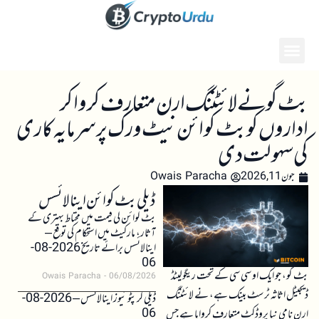
بٹ گو نے لائٹننگ ارن متعارف کروا کر
اداروں کو بٹ کوائن نیٹ ورک پر سرمایہ کاری
کی سہولت دی
جون 11, 2026
Owais Paracha
ڈیلی بٹ کوائن اینالائسس
بٹ کوائن کی قیمت میں محتاط بہتری کے
آثار، مارکیٹ میں استحکام کی توقع –
اینالائسس برائے تاریخ 2026-08-
06
بٹ گو، جو ایک او سی سی کے تحت ریگولیٹڈ
Owais Paracha
06/08/2026
ڈیجیٹل اثاثہ ٹرسٹ بینک ہے، نے لائٹننگ
ڈیلی کرپٹو نیوز اینالائسس – 2026-08-
06
ارن نامی نیا پروڈکٹ متعارف کروایا ہے جس