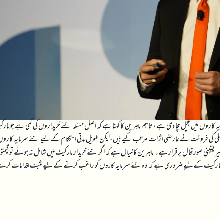
اروں میں ہلچل مچا دی ہے، تاہم ماہرین کا کہنا ہے کہ اصل مسئلہ نئے خریداروں کی کمی ہے جو مار
ملی کی فروخت نے عارضی اثرات مرتب کیے ہیں، لیکن طویل مدتی استحکام کے لیے نئے سرمایہ کاروں 
یر یقینی صورتحال برقرار ہے۔ ماہرین کا خیال ہے کہ اگر نئے خریدار مارکیٹ میں شامل نہ ہوئے تو قیمت
ل میں مارکیٹ کے لیے ضروری ہے کہ وہ نئے سرمایہ کاروں کو راغب کرنے کے لیے مثبت اقدامات کر