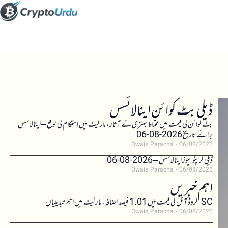
ڈیلی بٹ کوائن اینالائسس
بٹ کوائن کی قیمت میں محتاط بہتری کے آثار، مارکیٹ میں استحکام کی توقع – اینالائسس
برائے تاریخ 2026-08-06
Owais Paracha
06/08/2026
ڈیلی کرپٹو نیوز اینالائسس – 2026-08-06
Owais Paracha
06/08/2026
اہم خبریں
SC کروڈ آئل کی قیمت میں 1.01 فیصد اضافہ، مارکیٹ میں اہم تبدیلیاں
Owais Paracha
06/08/2026