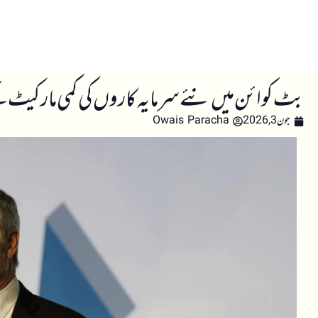
صفحہ اول
کرپٹو اینالائسس
تعلیم
اہم کرپٹو خبری
بٹ کوائن میں نئے سرمایہ کاروں کی کمی مارکیٹ 
جون 3, 2026
Owais Paracha