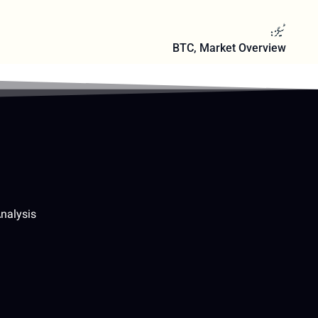
ٹیگز:
BTC
,
Market Overview
nalysis