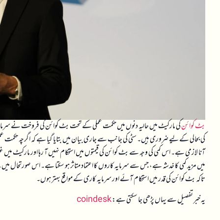
بٹ کوائن
کی مارکیٹ میں حالیہ دنوں میں حکمت عملی کے تحت بٹ کوائن کی فروخت نے سرمایہ ک
کی بحالی کے لیے ضروری ہیں۔ سٹی کی جانب سے جاری بیان میں بتایا گیا ہے کہ اگرچہ حکمت ع
آنا لازمی ہے۔ اس کمی کی وجہ سے بٹ کوائن کی قیمتوں میں استحکام نہیں آ رہا اور مارکیٹ میں غ
میں مزید کمی کا خدشہ ہے، جس سے سرمایہ کاروں کا اعتماد متاثر ہو سکتا ہے۔ اس صورتحا
تاکہ بٹ کوائن کی قدر میں استحکام آئے اور سرمایہ کاری کے مواقع بہتر ہوں۔
یہ خبر تفصیل سے یہاں پڑھی جا سکتی ہے:
coindesk