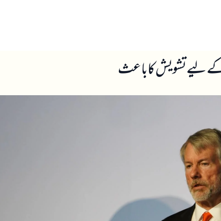
ں
ہمارے بارے میں
کے لیے تشویش کا باعث