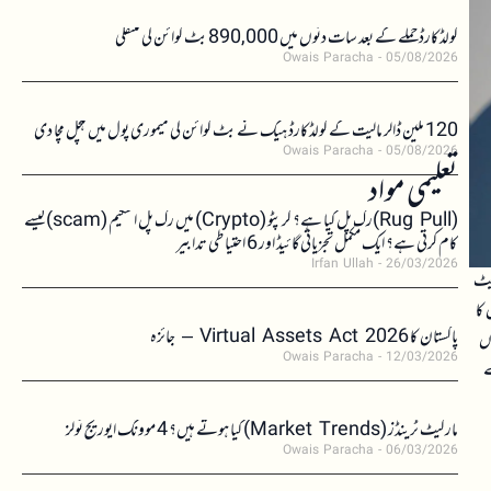
کولڈکارڈ حملے کے بعد سات دنوں میں 890,000 بٹ کوائن کی منتقلی
Owais Paracha
05/08/2026
120 ملین ڈالر مالیت کے کولڈکارڈ ہیک نے بٹ کوائن کی میموری پول میں ہلچل مچا دی
Owais Paracha
05/08/2026
تعلیمی مواد
(Rug Pull)رگ پل کیا ہے؟ کرپٹو (Crypto) میں رگ پل اسکیم (scam)کیسے
کام کرتی ہے؟ ایک مکمل تجزیاتی گائیڈ اور 6 احتیاطی تدابیر
Irfan Ullah
26/03/2026
کیٹ
کا
پاکستان کا Virtual Assets Act 2026 – جائزہ
وں
Owais Paracha
12/03/2026
ے
مارکیٹ ٹرینڈز (Market Trends) کیا ہوتے ہیں؟ 4 موونگ ایوریج ٹولز
Owais Paracha
06/03/2026