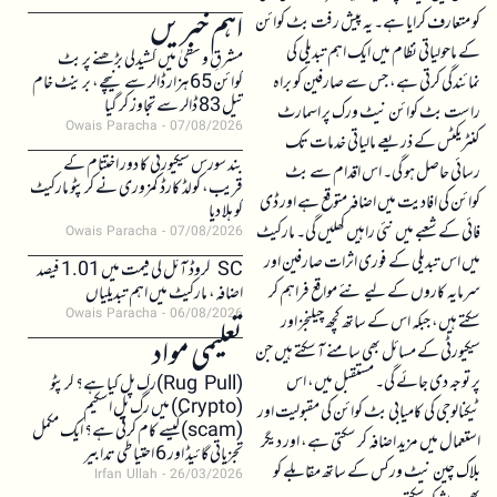
اہم خبریں
کو متعارف کرایا ہے۔ یہ پیش رفت بٹ کوائن
کے ماحولیاتی نظام میں ایک اہم تبدیلی کی
مشرقِ وسطیٰ میں کشیدگی بڑھنے پر بٹ
نمائندگی کرتی ہے، جس سے صارفین کو براہ
کوائن 65 ہزار ڈالر سے نیچے، برینٹ خام
تیل 83 ڈالر سے تجاوز کر گیا
راست بٹ کوائن نیٹ ورک پر اسمارٹ
Owais Paracha
07/08/2026
کنٹریکٹس کے ذریعے مالیاتی خدمات تک
بند سورس سیکیورٹی کا دور اختتام کے
رسائی حاصل ہو گی۔ اس اقدام سے بٹ
قریب، کولڈ کارڈ کمزوری نے کرپٹو مارکیٹ
کوائن کی افادیت میں اضافہ متوقع ہے اور ڈی
کو ہلا دیا
فائی کے شعبے میں نئی راہیں کھلیں گی۔ مارکیٹ
Owais Paracha
07/08/2026
میں اس تبدیلی کے فوری اثرات صارفین اور
SC کروڈ آئل کی قیمت میں 1.01 فیصد
سرمایہ کاروں کے لیے نئے مواقع فراہم کر
اضافہ، مارکیٹ میں اہم تبدیلیاں
Owais Paracha
06/08/2026
سکتے ہیں، جبکہ اس کے ساتھ کچھ چیلنجز اور
تعلیمی مواد
سیکیورٹی کے مسائل بھی سامنے آ سکتے ہیں جن
پر توجہ دی جائے گی۔ مستقبل میں، اس
(Rug Pull)رگ پل کیا ہے؟ کرپٹو
(Crypto) میں رگ پل اسکیم
ٹیکنالوجی کی کامیابی بٹ کوائن کی مقبولیت اور
(scam)کیسے کام کرتی ہے؟ ایک مکمل
استعمال میں مزید اضافہ کر سکتی ہے، اور دیگر
تجزیاتی گائیڈ اور 6 احتیاطی تدابیر
بلاک چین نیٹ ورکس کے ساتھ مقابلے کو
Irfan Ullah
26/03/2026