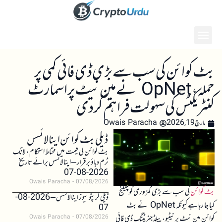
بٹ کوائن کی سب سے بڑی ڈی فائی کمی پر
حملہ، OpNet نے مین نیٹ پر اسمارٹ
کنٹریکٹس کی سہولت فراہم کر دی
مارچ 19, 2026
Owais Paracha
ڈیلی بٹ کوائن اینالائسس
بٹ کوائن کی قیمت میں محتاط استحکام، لانگ
ٹرم دباؤ برقرار – اینالائسس برائے تاریخ
2026-08-07
Owais Paracha
07/08/2026
بٹ کوائن
کی سب سے بڑی کمزوری کو چیلنج
ڈیلی کرپٹو نیوز اینالائسس – 2026-08-
کیا جا رہا ہے کیونکہ OpNet نے بٹ
07
کوائن مین نیٹ پر نیٹیو، ییلڈ جنریٹنگ ڈی فائی
Owais Paracha
07/08/2026