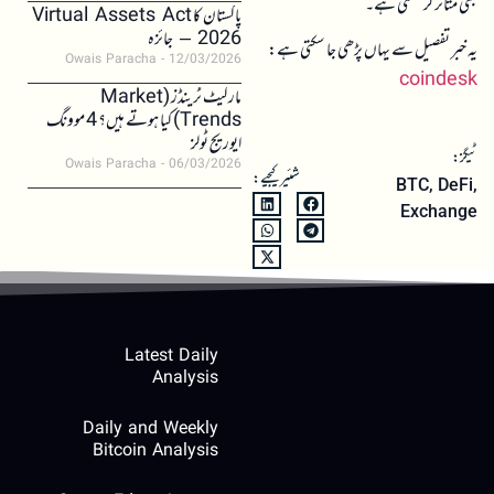
بھی متاثر کر سکتی ہے۔
پاکستان کا Virtual Assets Act
2026 – جائزہ
یہ خبر تفصیل سے یہاں پڑھی جا سکتی ہے:
Owais Paracha
12/03/2026
coindesk
مارکیٹ ٹرینڈز (Market
Trends) کیا ہوتے ہیں؟ 4 موونگ
ایوریج ٹولز
ٹیگز:
Owais Paracha
06/03/2026
شئیر کیجیے:
BTC
,
DeFi
,
Exchange
Latest Daily
Analysis
Daily and Weekly
Bitcoin Analysis