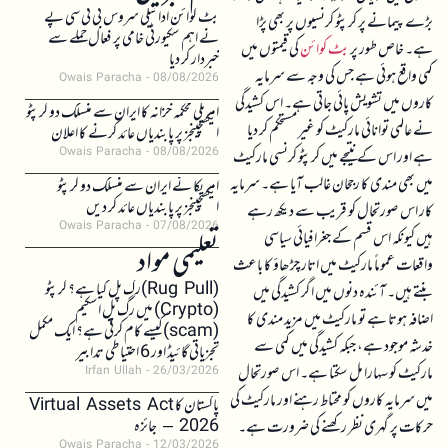
بٹ کوائن ادائیگی سروس بی ٹی سی پے
بڑے پیمانے پر کرپٹو کرنسیوں پر بھی پڑا
نے اہم سکیورٹی خامی پر فعال حملے سے
ہے۔ خاص طور پر
بٹ کوائن
کی قیمتوں میں
خبردار کر دیا
کمی واقع ہوئی ہے جس کی وجہ سے سرمایہ
Owais Paracha
08/08/2026
کاروں میں تشویش پائی جاتی ہے۔ اس کشیدگی
امریکی محکمہ خزانہ کا ایران سے منسلک دو کرپٹو
نے عالمی توانائی مارکیٹ کو غیر مستحکم کر دیا
ایکسچینجز پر پابندیاں عائد کرنے کا اعلان
Owais Paracha
08/08/2026
ہے اور اس کے نتیجے میں کرپٹو کرنسی مارکیٹ
میں بھی مندی کا رجحان غالب آیا ہے۔ سرمایہ
امریکا نے ایران سے منسلک دو کرپٹو
ایکسچینجز پر پابندیاں عائد کر دیں
کار اس صورتحال کو قریب سے دیکھ رہے
Owais Paracha
07/08/2026
ہیں کیونکہ اس قسم کے جغرافیائی سیاسی
تعلیمی مواد
واقعات عموماً مارکیٹ میں اتار چڑھاؤ کا باعث
(Rug Pull)رگ پل کیا ہے؟ کرپٹو
بنتے ہیں۔ آئندہ دنوں میں اگر کشیدگی میں
(Crypto) میں رگ پل اسکیم
اضافہ ہوتا ہے تو مارکیٹ میں مزید مندی کا
(scam)کیسے کام کرتی ہے؟ ایک مکمل
خدشہ موجود ہے، جبکہ کشیدگی میں کمی سے
تجزیاتی گائیڈ اور 6 احتیاطی تدابیر
مارکیٹ کو سہارا مل سکتا ہے۔ اس صورتحال
Irfan Ullah
26/03/2026
میں سرمایہ کاروں کو محتاط رہنے اور مارکیٹ کی
پاکستان کا Virtual Assets Act
2026 – جائزہ
حرکات پر گہری نظر رکھنے کی ضرورت ہے۔
Owais Paracha
12/03/2026