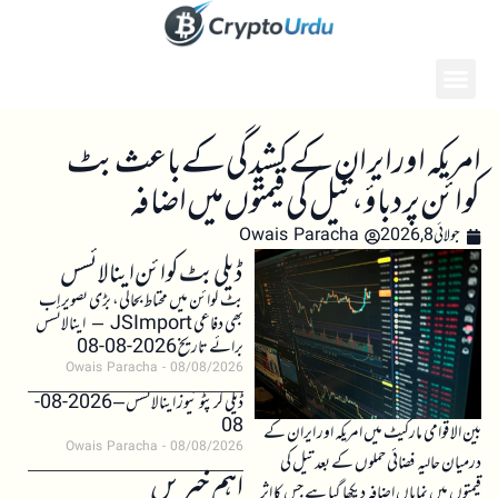
امریکہ اور ایران کے کشیدگی کے باعث بٹ
کوائن پر دباؤ، تیل کی قیمتوں میں اضافہ
جولائی 8, 2026
Owais Paracha
ڈیلی بٹ کوائن اینالائسس
بٹ کوائن میں محتاط بحالی، بڑی تصویر اب
بھی دفاعی JSImport – اینالائسس
برائے تاریخ 2026-08-08
Owais Paracha
08/08/2026
ڈیلی کرپٹو نیوز اینالائسس – 2026-08-
08
بین الاقوامی مارکیٹ میں امریکہ اور ایران کے
Owais Paracha
08/08/2026
درمیان حالیہ فضائی حملوں کے بعد تیل کی
اہم خبریں
قیمتوں میں نمایاں اضافہ دیکھا گیا ہے جس کا اثر