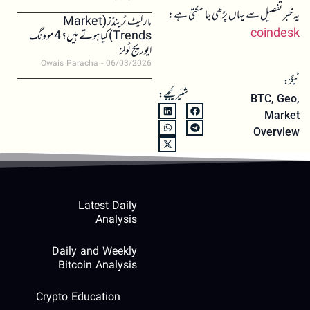
یہ خبر تفصیل سے یہاں پڑھی جا سکتی ہے:
مارکیٹ ٹرینڈز (Market
coindesk
Trends) کیا ہوتے ہیں؟ 4 موونگ
ایوریج ٹولز
Owais Paracha
06/03/2026
ٹیگز:
شئیر کیجیے:
BTC
,
Geo
,
Market
Overview
Latest Daily
Analysis
Daily and Weekly
Bitcoin Analysis
Crypto Education