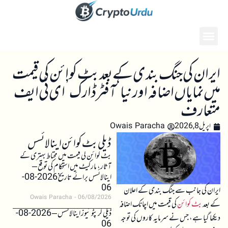
ایران کی جنگ بندی کے بعد بٹ کوائن کی قیمت
میں نمایاں اضافہ اور نیا ‘آفٹر ڈارک’ ای ٹی ایف
متعارف
اپریل 8, 2026
Owais Paracha
ڈیلی بٹ کوائن اینالائسس
بٹ کوائن کی قیمت میں محتاط بہتری کے
آثار، مارکیٹ میں استحکام کی توقع –
اینالائسس برائے تاریخ 2026-08-
06
ایران کی جانب سے جنگ بندی کے اعلان
Owais Paracha
06/08/2026
کے بعد
بٹ کوائن
کی قیمت میں اچانک اضافہ
ڈیلی کرپٹو نیوز اینالائسس – 2026-08-
دیکھا گیا ہے، جس نے سرمایہ کاروں کی توجہ
06