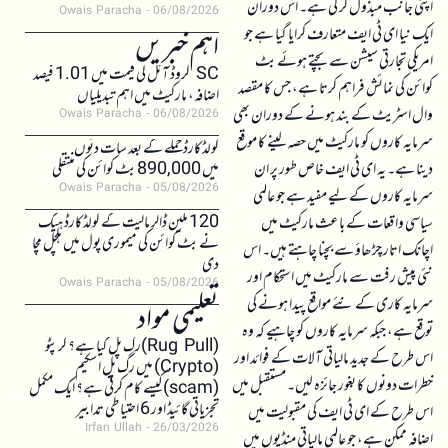
اپنی جانب مبذول کر لی ہے۔ اس دوران
Owais Paracha
06/08/2026
ایک نیا ای ٹی ایف متعارف کرایا گیا ہے جو
اہم خبریں
امریکی تجارتی سیشن سے بچتے ہوئے بٹ
SC کروڈ آئل کی قیمت میں 1.01 فیصد
کوائن کی نمائش فراہم کرتا ہے، جس کا مقصد
اضافہ، مارکیٹ میں اہم تبدیلیاں
وال اسٹریٹ کے بند ہونے کے دوران بھی
Owais Paracha
06/08/2026
سرمایہ کاروں کو مارکیٹ میں حصہ لینے کا موقع
کولڈکارڈ حملے کے بعد سات دنوں
دینا ہے۔ یہ ای ٹی ایف خاص طور پر ان
میں 890,000 بٹ کوائن کی منتقلی
Owais Paracha
05/08/2026
سرمایہ کاروں کے لیے مفید ہے جو عالمی
120 ملین ڈالر مالیت کے کولڈکارڈ ہیک
سیاسی واقعات کے باعث مارکیٹ میں
نے بٹ کوائن کی میموری پول میں ہلچل مچا
اچانک اتار چڑھاؤ سے بچنا چاہتے ہیں۔ اس
دی
نئی پیش رفت سے مارکیٹ میں استحکام اور
Owais Paracha
05/08/2026
سرمایہ کاری کے نئے مواقع پیدا ہونے کی
تعلیمی مواد
توقع ہے، جبکہ سرمایہ کاروں کو چاہیے کہ وہ
(Rug Pull)رگ پل کیا ہے؟ کرپٹو
اس طرح کے جدید مالیاتی آلات کے فوائد اور
(Crypto) میں رگ پل اسکیم
خطرات دونوں کا بغور جائزہ لیں۔ مستقبل میں
(scam)کیسے کام کرتی ہے؟ ایک مکمل
تجزیاتی گائیڈ اور 6 احتیاطی تدابیر
اس طرح کے ای ٹی ایف کی مقبولیت میں
Irfan Ullah
26/03/2026
اضافہ ممکن ہے، جو عالمی مالیاتی منڈیوں میں