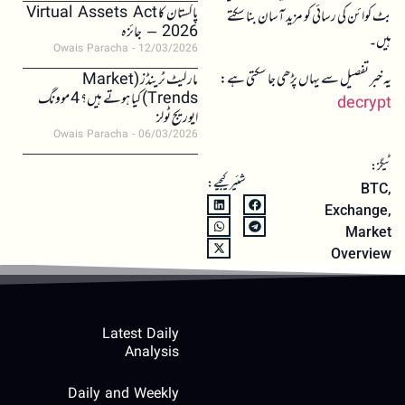
پاکستان کا Virtual Assets Act
بٹ کوائن کی رسائی کو مزید آسان بنا سکتے
2026 – جائزہ
ہیں۔
Owais Paracha
12/03/2026
یہ خبر تفصیل سے یہاں پڑھی جا سکتی ہے:
مارکیٹ ٹرینڈز (Market
Trends) کیا ہوتے ہیں؟ 4 موونگ
decrypt
ایوریج ٹولز
Owais Paracha
06/03/2026
ٹیگز:
شئیر کیجیے:
BTC
,
Exchange
,
Market
Overview
Latest Daily
Analysis
Daily and Weekly