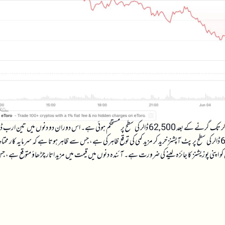
کی قیمت میں حالیہ دنوں میں شدید اتار چڑھاؤ دیکھا گیا ہے، جہاں قیمت 61,300 ڈالر تک گرنے کے بعد 62,500 ڈالر کی سطح پر مستحکم ہوئی ہے۔ اس دوران دو دنوں میں تین ارب
کی لیکویڈیشنز ہوئی ہیں، جو مارکیٹ میں شدید غیر یقینی کی عکاسی کرتی ہیں۔ تاجروں نے 60,000 ڈالر کی سطح پر پٹ آپشنز خرید کر مزید کمی کی توقع ظاہر کی ہے، جس سے ظاہر ہوتا ہے کہ سرمایہ کار محت
 اپنی پوزیشنز کا جائزہ لینے کی ضرورت ہے۔ آئندہ دنوں میں قیمت میں مزید اتار چڑھاؤ متوقع ہے، جس