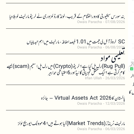
بند سورس سیکیورٹی کا دور اختتام کے قریب، کولڈ کارڈ کمزوری نے کرپٹو مارکیٹ کو ہلا دیا
Owais Paracha
07/08/2026
SC کروڈ آئل کی قیمت میں 1.01 فیصد اضافہ، مارکیٹ میں اہم تبدیلیاں
Owais Paracha
06/08/2026
تعلیمی مواد
(Rug Pull)رگ پل کیا ہے؟ کرپٹو (Crypto) میں رگ پل اسکیم (scam)کیسے
کام کرتی ہے؟ ایک مکمل تجزیاتی گائیڈ اور 6 احتیاطی تدابیر
 ڈالر
Irfan Ullah
26/03/2026
اط
 کا
پاکستان کا Virtual Assets Act 2026 – جائزہ
Owais Paracha
12/03/2026
مارکیٹ ٹرینڈز (Market Trends) کیا ہوتے ہیں؟ 4 موونگ ایوریج ٹولز
Owais Paracha
06/03/2026