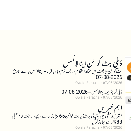
ڈیلی بٹ کوائن اینالائسس
بٹ کوائن کی قیمت میں محتاط استحکام، لانگ ٹرم دباؤ برقرار – اینالائسس برائے تاریخ
2026-08-07
Owais Paracha
07/08/2026
ڈیلی کرپٹو نیوز اینالائسس – 2026-08-07
Owais Paracha
07/08/2026
اہم خبریں
مشرقِ وسطیٰ میں کشیدگی بڑھنے پر بٹ کوائن 65 ہزار ڈالر سے نیچے، برینٹ خام تیل
83 ڈالر سے تجاوز کر گیا
Owais Paracha
07/08/2026