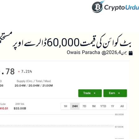
صفحہ اول
کرپٹو اینالائسس
تعلیم
اہم کرپٹو خبری
بٹ کوائن کی قیمت 60,000 ڈالر سے اوپر مستحکم، ڈیریویٹیوز نے واضح انتباہ جاری کیا
جون 4, 2026
Owais Paracha