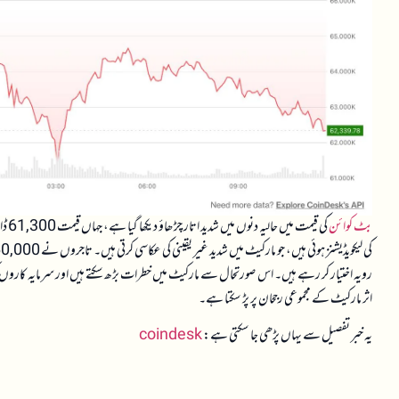
بٹ کوائن
رویہ اختیار کر رہے ہیں۔ اس صورتحال سے مارکیٹ میں خطرات بڑھ سکتے ہیں اور سرمایہ کاروں کو
اثر مارکیٹ کے مجموعی رجحان پر پڑ سکتا ہے۔
یہ خبر تفصیل سے یہاں پڑھی جا سکتی ہے:
coindesk