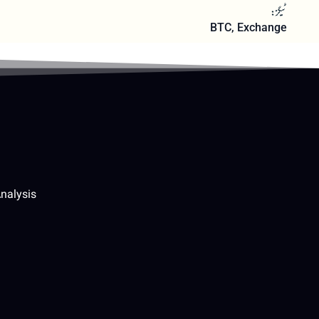
ٹیگز:
BTC
,
Exchange
nalysis