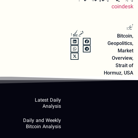
coindesk
ٹیگز:
شئیر کیجیے:
Bitcoin
,
Geopolitics
,
Market
Overview
,
Strait of
Hormuz
,
USA
Latest Daily
Analysis
Daily and Weekly
Bitcoin Analysis