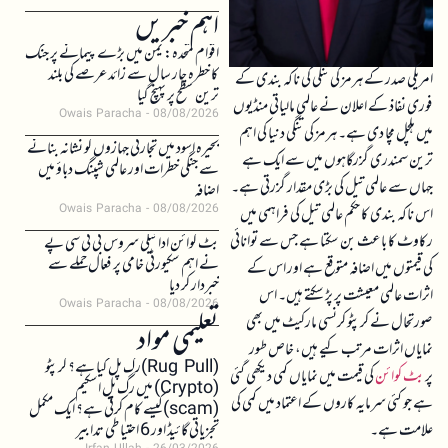
اہم خبریں
اقوام متحدہ: یمن میں بڑے پیمانے پر جنگ
کا خطرہ چار سال سے زائد عرصے کی بلند
امریکی صدر کے ہرمز کی تنگی کی ناکہ بندی کے
ترین سطح پر پہنچ گیا
فوری نفاذ کے اعلان نے عالمی مالیاتی منڈیوں
Owais Paracha
08/08/2026
میں ہلچل مچا دی ہے۔ ہرمز کی تنگی دنیا کی اہم
بحیرہ اسود میں تجارتی جہازوں کو نشانہ بنانے
ترین سمندری گزرگاہوں میں سے ایک ہے
سے جنگی خطرات اور عالمی شپنگ دباؤ میں
جہاں سے عالمی تیل کی بڑی مقدار گزرتی ہے۔
اضافہ
Owais Paracha
08/08/2026
اس ناکہ بندی کا حکم عالمی تیل کی فراہمی میں
رکاوٹ کا باعث بن سکتا ہے جس سے توانائی
بٹ کوائن ادائیگی سروس بی ٹی سی پے
نے اہم سکیورٹی خامی پر فعال حملے سے
کی قیمتوں میں اضافہ متوقع ہے اور اس کے
خبردار کر دیا
اثرات عالمی معیشت پر پڑ سکتے ہیں۔ اس
Owais Paracha
08/08/2026
صورتحال نے کرپٹو کرنسی مارکیٹ میں بھی
تعلیمی مواد
نمایاں اثرات مرتب کیے ہیں، خاص طور
(Rug Pull)رگ پل کیا ہے؟ کرپٹو
پر
بٹ کوائن
کی قیمت میں نمایاں کمی دیکھی گئی
(Crypto) میں رگ پل اسکیم
ہے جو کئی سرمایہ کاروں کے اعتماد میں کمی کی
(scam)کیسے کام کرتی ہے؟ ایک مکمل
علامت ہے۔
تجزیاتی گائیڈ اور 6 احتیاطی تدابیر