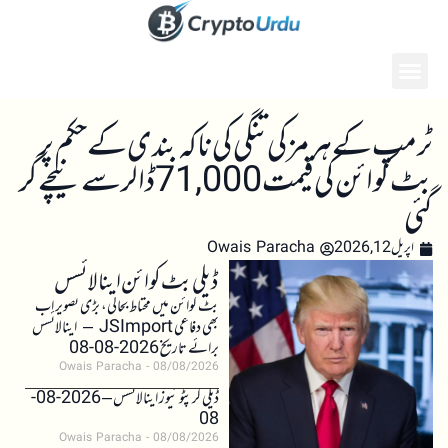
ٹرمپ کے ہرمز کی تنگی کی ناکہ بندی کے حکم پر
بٹ کوائن کی قیمت 71,000 ڈالر سے نیچے گر
گئی
اپریل 12, 2026
Owais Paracha
ڈیلی بٹ کوائن اینالائسس
بٹ کوائن میں محتاط بحالی، بڑی تصویر اب
بھی دفاعی JSImport – اینالائسس
برائے تاریخ 2026-08-08
Owais Paracha
08/08/2026
ڈیلی کرپٹو نیوز اینالائسس – 2026-08-
08
Owais Paracha
08/08/2026