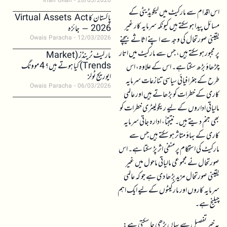
Irfan Ullah
26/03/2026
اس اقدام سے مارکیٹ میں لیکویڈیٹی کے
پاکستان کا Virtual Assets Act
مسائل پیدا ہو سکتے ہیں کیونکہ سرمایہ کار غیر
2026 – جائزہ
یقینی صورتحال کی وجہ سے اپنے اثاثے بیچنے
Owais Paracha
12/03/2026
پر مجبور ہو سکتے ہیں، جس سے مارکیٹ میں اتار
مارکیٹ ٹرینڈز (Market
Trends) کیا ہوتے ہیں؟ 4 موونگ
چڑھاؤ بڑھ سکتا ہے۔ اس کے علاوہ، اس
ایوریج ٹولز
طرح کے جغرافیائی سیاسی تنازعات سرمایہ
Owais Paracha
06/03/2026
کاری کے خطرات کو بڑھاتے ہیں اور عالمی
مالیاتی اداروں کے لیے ریگولیٹری خطرات کو
بھی جنم دیتے ہیں۔ نتیجتاً، ادارہ جاتی سرمایہ
کاری کے بہاؤ متاثر ہو سکتے ہیں جس سے
مارکیٹ کی استحکام پر منفی اثر پڑ سکتا ہے۔ اس
صورتحال نے مجموعی مالیاتی ماحول میں غیر
یقینی صورتحال مزید بڑھا دی ہے جو کہ عالمی
سرمایہ کاروں اور مارکیٹوں کے لیے ایک اہم
چیلنج ہے۔
یہ خبر تفصیل سے یہاں پڑھی جا سکتی ہے: