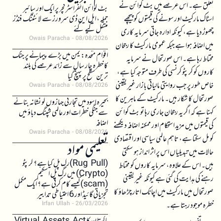
تعلق ہے۔ اس عرصے میں بٹ کوائن نے
بٹ کوائن انفراسٹرکچر پر ایک اور سائبر
اسٹاک مارکیٹ اور سونے کی قیمتوں کو پیچھے
حملہ، ایل این ڈی سرورز سے لائٹننگ فنڈز
منتقل کیے گئے
چھوڑ دیا ہے، کیونکہ ادارہ جاتی سرمایہ کاری
Owais Paracha
08/08/2026
میں اضافہ ہوا ہے جبکہ عمومی مارکیٹ کا رجحان
اقوام متحدہ: یمن میں بڑے پیمانے پر جنگ
محتاط رہا ہے۔ اس صورتحال نے سرمایہ
کا خطرہ چار سال سے زائد عرصے کی بلند
کاروں کو کرپٹو کرنسی کی طرف متوجہ کیا ہے،
ترین سطح پر پہنچ گیا
خاص طور پر جب روایتی مالیاتی بازار غیر یقینی
Owais Paracha
08/08/2026
صورتحال کا شکار ہیں۔ مارکیٹ کے ماہرین کا
بحیرہ اسود میں تجارتی جہازوں کو نشانہ بنانے
کہنا ہے کہ اگر یہ رجحان جاری رہا تو بٹ کوائن
سے جنگی خطرات اور عالمی شپنگ دباؤ میں
اضافہ
کی قیمتوں میں مزید استحکام اور ممکنہ اضافہ دیکھنے
Owais Paracha
08/08/2026
کو مل سکتا ہے، تاہم عالمی سیاسی اور اقتصادی
تعلیمی مواد
حالات میں تبدیلیاں اس پر اثر انداز ہو سکتی
(Rug Pull)رگ پل کیا ہے؟ کرپٹو
ہیں۔ اس کے علاوہ، سرمایہ کاروں کو محتاط
(Crypto) میں رگ پل اسکیم
رہنے کی ہدایت کی گئی ہے کیونکہ غیر یقینی
(scam)کیسے کام کرتی ہے؟ ایک مکمل
صورتحال میں مارکیٹ میں اچانک اتار چڑھاؤ کا
تجزیاتی گائیڈ اور 6 احتیاطی تدابیر
خطرہ موجود رہتا ہے۔
Irfan Ullah
26/03/2026