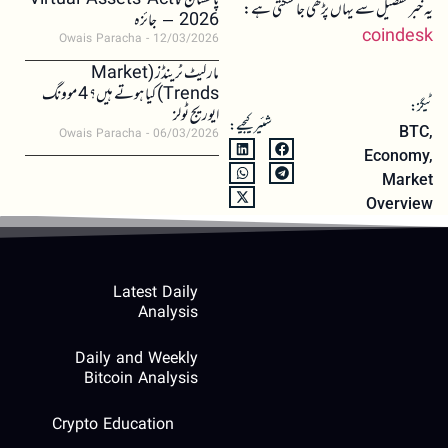
پاکستان کا Virtual Assets Act
یہ خبر تفصیل سے یہاں پڑھی جا سکتی ہے:
2026 – جائزہ
coindesk
Owais Paracha
12/03/2026
مارکیٹ ٹرینڈز (Market
Trends) کیا ہوتے ہیں؟ 4 موونگ
ٹیگز:
ایوریج ٹولز
شئیر کیجیے:
BTC
,
Owais Paracha
06/03/2026
Economy
,
Market
Overview
Latest Daily
Analysis
Daily and Weekly
Bitcoin Analysis
Crypto Education