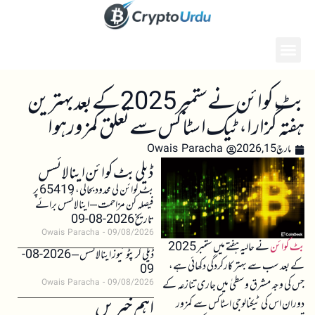
بٹ کوائن نے ستمبر 2025 کے بعد بہترین
ہفتہ گزارا، ٹیک اسٹاکس سے تعلق کمزور ہوا
مارچ 15, 2026
Owais Paracha
ڈیلی بٹ کوائن اینالائسس
بٹ کوائن کی محدود بحالی، 65419 پر
فیصلہ کن مزاحمت – اینالائسس برائے
تاریخ 2026-08-09
Owais Paracha
09/08/2026
بٹ کوائن
نے حالیہ ہفتے میں ستمبر 2025
ڈیلی کرپٹو نیوز اینالائسس – 2026-08-
کے بعد سب سے بہتر کارکردگی دکھائی ہے،
09
جس کی وجہ مشرق وسطیٰ میں جاری تنازعہ کے
Owais Paracha
09/08/2026
اہم خبریں
دوران اس کی ٹیکنالوجی اسٹاکس سے کمزور