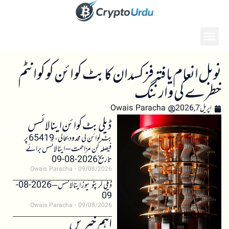
نوبل انعام یافتہ فزکسدان کا بٹ کوائن کو کوانٹم
خطرے کی وارننگ
اپریل 7, 2026
Owais Paracha
ڈیلی بٹ کوائن اینالائسس
بٹ کوائن کی محدود بحالی، 65419 پر
فیصلہ کن مزاحمت – اینالائسس برائے
تاریخ 2026-08-09
Owais Paracha
09/08/2026
ڈیلی کرپٹو نیوز اینالائسس – 2026-08-
09
Owais Paracha
09/08/2026
اہم خبریں