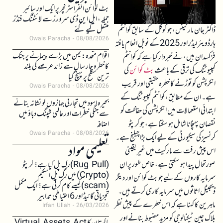
بٹ کوائن انفراسٹرکچر پر ایک اور سائبر
حملہ، ایل این ڈی سرورز سے لائٹننگ فنڈز
منتقل کیے گئے
ڈاکٹر جان مارٹینس، جو گوگل کے سابق کوانٹم
Owais Paracha
08/08/2026
ہارڈویئر لیڈر اور 2025 کے نوبل انعام یافتہ
اقوام متحدہ: یمن میں بڑے پیمانے پر جنگ
فزکسدان ہیں، نے خبردار کیا ہے کہ کوانٹم
کا خطرہ چار سال سے زائد عرصے کی بلند
کمپیوٹنگ کی ترقی کے باعث
بٹ کوائن
کی
ترین سطح پر پہنچ گیا
انکرپشن کو توڑنے کا خطرہ حقیقی اور قریب
Owais Paracha
08/08/2026
ہے۔ ان کے مطابق، کوانٹم کمپیوٹنگ کے
بحیرہ اسود میں تجارتی جہازوں کو نشانہ بنانے
ابتدائی استعمالات میں انکرپشن کی حفاظت کو
سے جنگی خطرات اور عالمی شپنگ دباؤ میں
نقصان پہنچانا شامل ہو سکتا ہے، جو کرپٹو
اضافہ
Owais Paracha
08/08/2026
کرنسیز کی سیکیورٹی کے لیے ایک بڑا چیلنج ہے۔
تعلیمی مواد
اس پیش رفت سے مارکیٹ میں غیر یقینی
صورتحال پیدا ہو سکتی ہے، خاص طور پر ان
(Rug Pull)رگ پل کیا ہے؟ کرپٹو
(Crypto) میں رگ پل اسکیم
سرمایہ کاروں کے لیے جو بٹ کوائن اور دیگر
(scam)کیسے کام کرتی ہے؟ ایک مکمل
ڈیجیٹل اثاثوں میں سرمایہ کاری کرتے ہیں۔
تجزیاتی گائیڈ اور 6 احتیاطی تدابیر
ماہرین کا کہنا ہے کہ اس خطرے کے پیش نظر
Irfan Ullah
26/03/2026
بلاک چین ٹیکنالوجی کو مزید مضبوط بنانے اور