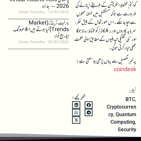
پاکستان کا Virtual Assets Act
کوانٹم محفوظ انکرپشن کے طریقے اپنانے کی
2026 – جائزہ
Owais Paracha
12/03/2026
ضرورت ہے تاکہ مستقبل میں ممکنہ حملوں
سے بچا جا سکے۔ اس صورتحال کے پیش نظر،
مارکیٹ ٹرینڈز (Market
Trends) کیا ہوتے ہیں؟ 4 موونگ
سرمایہ کاروں اور ریگولیٹرز کو محتاط رہنا ہوگا
ایوریج ٹولز
اور نئی تکنیکی تبدیلیوں کے مطابق اپنی حکمت
Owais Paracha
06/03/2026
عملی تیار کرنی ہوگی۔
یہ خبر تفصیل سے یہاں پڑھی جا سکتی ہے:
coindesk
ٹیگز:
شئیر کیجیے:
BTC
,
Cryptocurren
cy
,
Quantum
Computing
,
Security