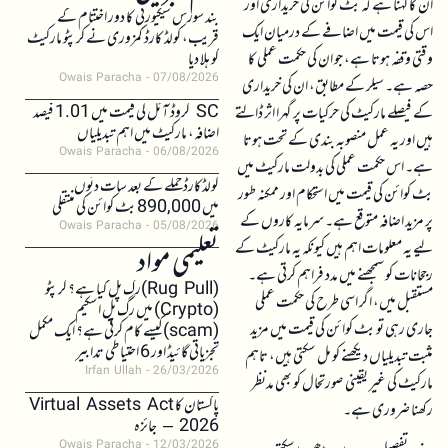
ان کا کہنا ہے کہ بٹ کوائن کی خریداری اور
بند سورس سیکیورٹی کا دور اختتام کے
اس کی قیمت میں اضافے کے درمیان ایک
قریب، کولڈ کارڈ کمزوری نے کرپٹو مارکیٹ
وقتی وقفہ ہوتا ہے، جو ان کی حکمت عملی کا
کو ہلا دیا
Owais Paracha
07/08/2026
حصہ ہے۔ سیلر کے مطابق، ان کی خریداری
SC کروڈ آئل کی قیمت میں 1.01 فیصد
کے فیصلے مارکیٹ کی حرکیات پر گہرا اثر ڈالتے
اضافہ، مارکیٹ میں اہم تبدیلیاں
ہیں اور یہ عمل منصوبہ بندی کے تحت ہوتا
Owais Paracha
06/08/2026
ہے۔ اس حکمت عملی کی بدولت مارکیٹ میں
کولڈکارڈ حملے کے بعد سات دنوں
بٹ کوائن کی قیمت میں استحکام اور ممکنہ طور
میں 890,000 بٹ کوائن کی منتقلی
پر مزید اضافہ متوقع ہے۔ سرمایہ کاروں کے
Owais Paracha
05/08/2026
لیے یہ معلومات اہم ہیں کیونکہ یہ مارکیٹ کے
تعلیمی مواد
رجحانات کو سمجھنے میں مدد فراہم کرتی ہے۔
(Rug Pull)رگ پل کیا ہے؟ کرپٹو
مستقبل میں، اگر اسی طرح کی حکمت عملی
(Crypto) میں رگ پل اسکیم
جاری رہی تو بٹ کوائن کی قیمت میں مزید
(scam)کیسے کام کرتی ہے؟ ایک مکمل
تجزیاتی گائیڈ اور 6 احتیاطی تدابیر
مثبت تبدیلیاں دیکھنے کو مل سکتی ہیں، تاہم
Irfan Ullah
26/03/2026
مارکیٹ کی غیر یقینی صورتحال کو بھی مدنظر
پاکستان کا Virtual Assets Act
رکھنا ضروری ہے۔
2026 – جائزہ
Owais Paracha
12/03/2026