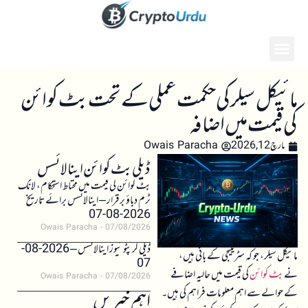
مائیکل سیلر کی حکمت عملی کے تحت بٹ کوائن
کی قیمت میں اضافہ
مارچ 12, 2026
Owais Paracha
ڈیلی بٹ کوائن اینالائسس
بٹ کوائن کی قیمت میں محتاط استحکام، لانگ
ٹرم دباؤ برقرار – اینالائسس برائے تاریخ
2026-08-07
Owais Paracha
07/08/2026
ڈیلی کرپٹو نیوز اینالائسس – 2026-08-
مائیکل سیلر، جو کہ سٹریٹیجی کے بانی ہیں،
07
نے
بٹ کوائن
کی قیمت میں حالیہ اضافے
Owais Paracha
07/08/2026
کے حوالے سے اہم معلومات فراہم کی ہیں۔
اہم خبریں