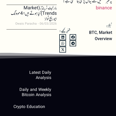
یہ خبر تفصیل سے یہاں پڑھی جا سکتی ہے:
binance
مارکیٹ ٹرینڈز (Market
Trends) کیا ہوتے ہیں؟ 4 موونگ
ایوریج ٹولز
Owais Paracha
06/03/2026
ٹیگز:
شئیر کیجیے:
BTC
,
Market
Overview
Latest Daily
Analysis
Daily and Weekly
Bitcoin Analysis
Crypto Education