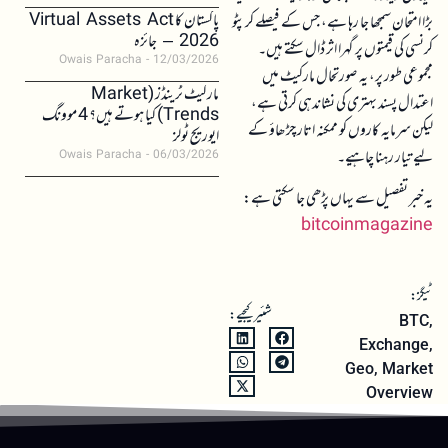
پاکستان کا Virtual Assets Act
بڑا امتحان سمجھا جا رہا ہے، جس کے فیصلے کرپٹو
2026 – جائزہ
کرنسی کی قیمتوں پر گہرا اثر ڈال سکتے ہیں۔
Owais Paracha
12/03/2026
مجموعی طور پر، یہ صورتحال مارکیٹ میں
مارکیٹ ٹرینڈز (Market
اعتدال پسند بہتری کی نشاندہی کرتی ہے،
Trends) کیا ہوتے ہیں؟ 4 موونگ
لیکن سرمایہ کاروں کو ممکنہ اتار چڑھاؤ کے
ایوریج ٹولز
لیے تیار رہنا چاہیے۔
Owais Paracha
06/03/2026
یہ خبر تفصیل سے یہاں پڑھی جا سکتی ہے:
bitcoinmagazine
ٹیگز:
شئیر کیجیے:
BTC
,
Exchange
,
Geo
,
Market
Overview