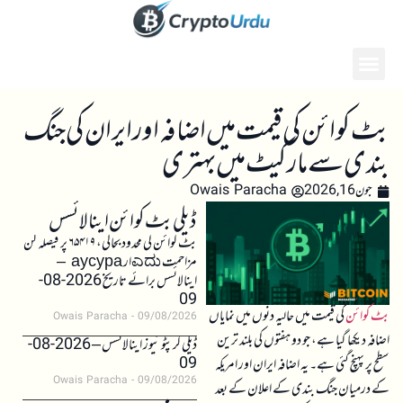
بٹ کوائن کی قیمت میں اضافہ اور ایران کی جنگ
بندی سے مارکیٹ میں بہتری
جون 16, 2026
Owais Paracha
ڈیلی بٹ کوائن اینالائسس
بٹ کوائن کی محدود بحالی، ۶۵۴۱۹ پر فیصلہ کن
مزاحمت ಎದುار аусура –
اینالائسس برائے تاریخ 2026-08-
09
بٹ کوائن
کی قیمت میں حالیہ دنوں میں نمایاں
Owais Paracha
09/08/2026
اضافہ دیکھا گیا ہے، جو دو ہفتوں کی بلند ترین
ڈیلی کرپٹو نیوز اینالائسس – 2026-08-
09
سطح پر پہنچ گئی ہے۔ یہ اضافہ ایران اور امریکہ
Owais Paracha
09/08/2026
کے درمیان جنگ بندی کے اعلان کے بعد