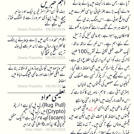
اہم خبریں
آیا ہے، جس سے مارکیٹ میں پائے جانے
والے ایک بڑے جغرافیائی سیاسی خطرے میں
بٹ کوائن انفراسٹرکچر پر ایک اور سائبر
حملہ، ایل این ڈی سرورز سے لائٹننگ فنڈز
کمی واقع ہوئی ہے۔ اس جنگ بندی کے
منتقل کیے گئے
باعث ہرمز کے تنگ راستے کو دوبارہ کھولنے
Owais Paracha
08/08/2026
کا امکان پیدا ہوا ہے، جو عالمی تیل کی ترسیل
اقوام متحدہ: یمن میں بڑے پیمانے پر جنگ
کے لیے اہم ہے۔ اس خبر کے ساتھ ساتھ،
کا خطرہ چار سال سے زائد عرصے کی بلند
ایک حکمت عملی کمپنی نے تقریباً 100 ملین
ترین سطح پر پہنچ گیا
Owais Paracha
08/08/2026
ڈالر کی بٹ کوائن خریداری کی اطلاع دی ہے،
جس نے کرپٹو اسٹاکس میں بھی اضافہ دیکھا گیا۔
بحیرہ اسود میں تجارتی جہازوں کو نشانہ بنانے
سے جنگی خطرات اور عالمی شپنگ دباؤ میں
اس کے نتیجے میں، کرپٹو کرنسی سے منسلک کئی
اضافہ
کمپنیوں کے حصص کی قیمتوں میں نمایاں
Owais Paracha
08/08/2026
بہتری آئی ہے۔ تاہم، ماہرین کا کہنا ہے کہ
تعلیمی مواد
اس وقت مارکیٹ میں احتیاط برتنی چاہیے
(Rug Pull)رگ پل کیا ہے؟ کرپٹو
کیونکہ ماضی میں بھی ایسی
خبریں
وقتی طور پر
(Crypto) میں رگ پل اسکیم
قیمتوں میں اضافہ کا باعث بنی ہیں لیکن بعد میں
(scam)کیسے کام کرتی ہے؟ ایک مکمل
تجزیاتی گائیڈ اور 6 احتیاطی تدابیر
قیمتیں واپس نیچے آ گئی ہیں۔ آئندہ ہفتے
Irfan Ullah
26/03/2026
فیڈرل ریزرو کے اجلاس کو مارکیٹ کے لیے