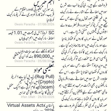
اہم خبریں
فروخت کیے ہیں۔ فیڈ کی جانب سے شرح
بند سورس سیکیورٹی کا دور اختتام کے
سود میں اضافے کے اشارے نے مارکیٹ
قریب، کولڈ کارڈ کمزوری نے کرپٹو مارکیٹ
میں غیر یقینی صورتحال پیدا کی ہے جس کے
کو ہلا دیا
نتیجے میں کرپٹو کرنسیز اور دیگر خطرے والے
Owais Paracha
07/08/2026
اثاثوں کی قیمتوں پر منفی اثر پڑا ہے۔ اس
SC کروڈ آئل کی قیمت میں 1.01 فیصد
اضافہ، مارکیٹ میں اہم تبدیلیاں
صورتحال نے سرمایہ کاروں کو محتاط بنا دیا
Owais Paracha
06/08/2026
ہے اور مارکیٹ میں اتار چڑھاؤ بڑھ گیا ہے۔
کولڈکارڈ حملے کے بعد سات دنوں
مارکیٹ کے ماہرین کا کہنا ہے کہ اگر فیڈ کی
میں 890,000 بٹ کوائن کی منتقلی
پالیسی اسی طرح سخت رہی تو کرپٹو مارکیٹ
Owais Paracha
05/08/2026
میں مزید دباؤ آ سکتا ہے، جس سے سرمایہ
تعلیمی مواد
کاروں کو نقصان اٹھانا پڑ سکتا ہے۔ اس کے
(Rug Pull)رگ پل کیا ہے؟ کرپٹو
علاوہ، شرح سود میں اضافے سے دیگر مالیاتی
(Crypto) میں رگ پل اسکیم
مارکیٹوں پر بھی اثرات مرتب ہو سکتے ہیں، جو
(scam)کیسے کام کرتی ہے؟ ایک مکمل
عالمی معیشت کے لیے چیلنجز پیدا کر سکتے ہیں۔
تجزیاتی گائیڈ اور 6 احتیاطی تدابیر
Irfan Ullah
26/03/2026
سرمایہ کاروں کو محتاط رہنے اور مارکیٹ کی
صورتحال پر گہری نظر رکھنے کی ضرورت ہے
پاکستان کا Virtual Assets Act