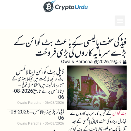
فیڈ کی سخت پالیسی کے باعث بٹ کوائن کے
بڑے سرمایہ کاروں کی بڑی فروخت
مارچ 19, 2026
Owais Paracha
ڈیلی بٹ کوائن اینالائسس
بٹ کوائن کی قیمت میں محتاط بہتری کے
آثار، مارکیٹ میں استحکام کی توقع –
اینالائسس برائے تاریخ 2026-08-
06
Owais Paracha
06/08/2026
ڈیلی کرپٹو نیوز اینالائسس – 2026-08-
بٹ کوائن
کے تجربہ کار سرمایہ کاروں نے
06
فیڈرل ریزرو کی سخت مالیاتی پالیسی کے بعد
Owais Paracha
06/08/2026
تقریباً ایک سو ملین ڈالر مالیت کے بٹ کوائن