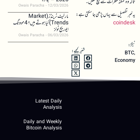
2026 – جائزہ
تاکہ وہ ممکنہ خطرات سے بچ سکیں۔
Owais Paracha
12/03/2026
یہ خبر تفصیل سے یہاں پڑھی جا سکتی ہے:
مارکیٹ ٹرینڈز (Market
coindesk
Trends) کیا ہوتے ہیں؟ 4 موونگ
ایوریج ٹولز
Owais Paracha
06/03/2026
ٹیگز:
شئیر کیجیے:
BTC
,
Economy
Latest Daily
Analysis
Daily and Weekly
Bitcoin Analysis