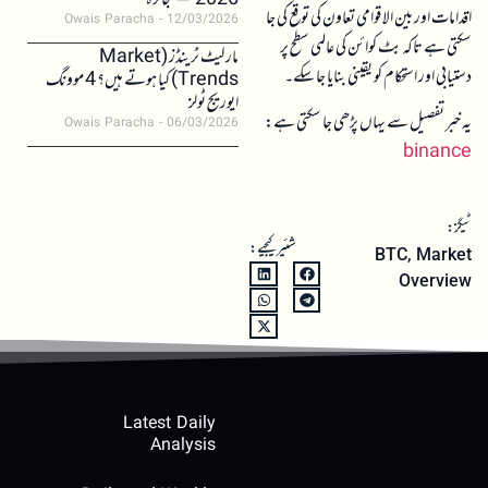
2026 – جائزہ
اقدامات اور بین الاقوامی تعاون کی توقع کی جا
Owais Paracha
12/03/2026
سکتی ہے تاکہ بٹ کوائن کی عالمی سطح پر
مارکیٹ ٹرینڈز (Market
دستیابی اور استحکام کو یقینی بنایا جا سکے۔
Trends) کیا ہوتے ہیں؟ 4 موونگ
ایوریج ٹولز
یہ خبر تفصیل سے یہاں پڑھی جا سکتی ہے:
Owais Paracha
06/03/2026
binance
ٹیگز:
شئیر کیجیے:
BTC
,
Market
Overview
Latest Daily
Analysis