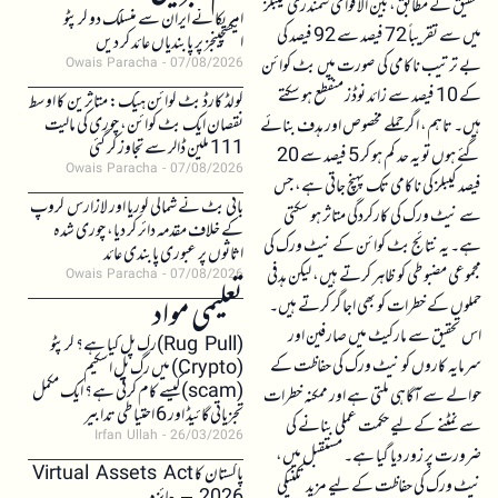
تحقیق کے مطابق، بین الاقوامی سمندری کیبلز
امریکا نے ایران سے منسلک دو کرپٹو
میں سے تقریباً 72 فیصد سے 92 فیصد کی
ایکسچینجز پر پابندیاں عائد کر دیں
بے ترتیب ناکامی کی صورت میں بٹ کوائن
Owais Paracha
07/08/2026
کے 10 فیصد سے زائد نوڈز منقطع ہو سکتے
کولڈ کارڈ بٹ کوائن ہیک: متاثرین کا اوسط
نقصان ایک بٹ کوائن، چوری کی مالیت
ہیں۔ تاہم، اگر حملے مخصوص اور ہدف بنائے
111 ملین ڈالر سے تجاوز کر گئی
گئے ہوں تو یہ حد کم ہو کر 5 فیصد سے 20
Owais Paracha
07/08/2026
فیصد کیبلز کی ناکامی تک پہنچ جاتی ہے، جس
بائی بٹ نے شمالی کوریا اور لازارس گروپ
سے نیٹ ورک کی کارکردگی متاثر ہو سکتی
کے خلاف مقدمہ دائر کر دیا، چوری شدہ
ہے۔ یہ نتائج بٹ کوائن کے نیٹ ورک کی
اثاثوں پر عبوری پابندی عائد
مجموعی مضبوطی کو ظاہر کرتے ہیں، لیکن ہدفی
Owais Paracha
07/08/2026
تعلیمی مواد
حملوں کے خطرات کو بھی اجاگر کرتے ہیں۔
اس تحقیق سے مارکیٹ میں صارفین اور
(Rug Pull)رگ پل کیا ہے؟ کرپٹو
سرمایہ کاروں کو نیٹ ورک کی حفاظت کے
(Crypto) میں رگ پل اسکیم
(scam)کیسے کام کرتی ہے؟ ایک مکمل
حوالے سے آگاہی ملتی ہے اور ممکنہ خطرات
تجزیاتی گائیڈ اور 6 احتیاطی تدابیر
سے نمٹنے کے لیے حکمت عملی بنانے کی
Irfan Ullah
26/03/2026
ضرورت پر زور دیا گیا ہے۔ مستقبل میں،
پاکستان کا Virtual Assets Act
نیٹ ورک کی حفاظت کے لیے مزید تکنیکی