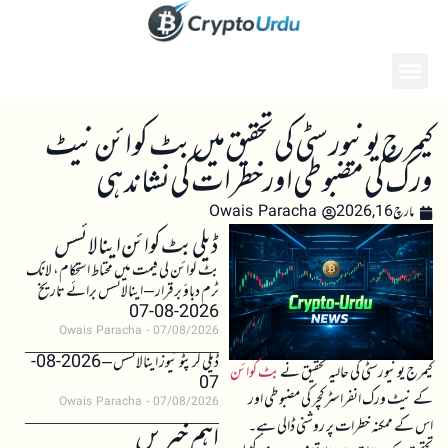
کیمرج یونیورسٹی کی تحقیق میں بٹ کوائن نیٹ
ورک کی مضبوطی اور خطرات کی نشاندہی
مارچ 16, 2026
Owais Paracha
ڈیلی بٹ کوائن اینالائسس
بٹ کوائن کی قیمت میں محتاط استحکام، لانگ
ٹرم دباؤ برقرار – اینالائسس برائے تاریخ
2026-08-07
Owais Paracha
07/08/2026
ڈیلی کرپٹو نیوز اینالائسس – 2026-08-
کیمرج یونیورسٹی کی حالیہ تحقیق نے
بٹ کوائن
07
کے نیٹ ورک انفراسٹرکچر کی مضبوطی اور
Owais Paracha
07/08/2026
اس کے ممکنہ خطرات پر روشنی ڈالی ہے۔
اہم خبریں