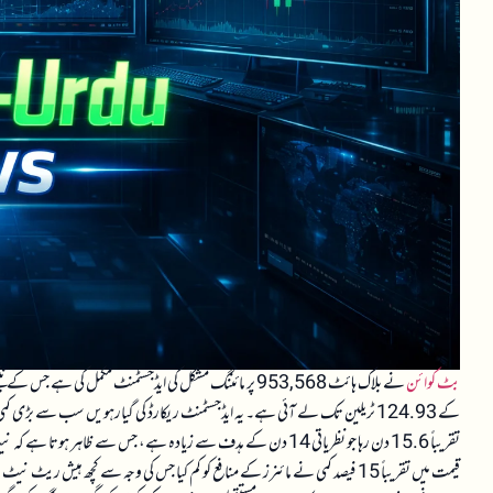
بٹ کوائن
تقریباً 15.6 دن رہا جو نظریاتی 14 دن کے ہدف سے زیادہ ہے، جس سے
قیمت میں تقریباً 15 فیصد کمی نے مائنرز کے منافع کو کم کیا جس کی وجہ سے کچھ ہ