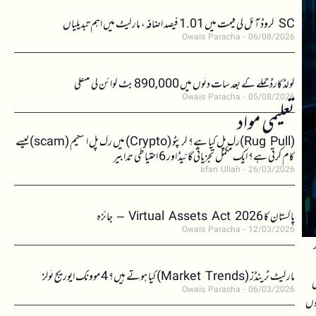
SC کروڈ آئل کی قیمت میں 1.01 فیصد اضافہ، مارکیٹ میں اہم تبدیلیاں
Owais Paracha
06/08/2026
کولڈکارڈ حملے کے بعد سات دنوں میں 890,000 بٹ کوائن کی منتقلی
Owais Paracha
05/08/2026
تعلیمی مواد
(Rug Pull)رگ پل کیا ہے؟ کرپٹو (Crypto) میں رگ پل اسکیم (scam)کیسے
کام کرتی ہے؟ ایک مکمل تجزیاتی گائیڈ اور 6 احتیاطی تدابیر
Irfan Ullah
26/03/2026
پاکستان کا Virtual Assets Act 2026 – جائزہ
Owais Paracha
12/03/2026
سے کم کر
مارکیٹ ٹرینڈز (Market Trends) کیا ہوتے ہیں؟ 4 موونگ ایوریج ٹولز
ی
Owais Paracha
06/03/2026
یوں