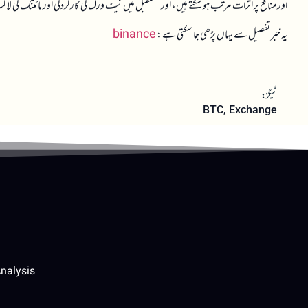
اور منافع پر اثرات مرتب ہو سکتے ہیں، اور مستقبل میں نیٹ ورک کی کارکردگی اور مائننگ کی لاگ
یہ خبر تفصیل سے یہاں پڑھی جا سکتی ہے:
binance
ٹیگز:
BTC
,
Exchange
nalysis