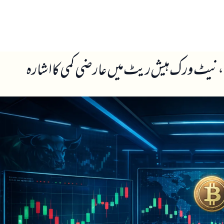
ں
ہمارے بارے میں