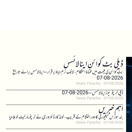
ڈیلی بٹ کوائن اینالائسس
بٹ کوائن کی قیمت میں محتاط استحکام، لانگ ٹرم دباؤ برقرار – اینالائسس برائے تاریخ
2026-08-07
Owais Paracha
07/08/2026
ڈیلی کرپٹو نیوز اینالائسس – 2026-08-07
Owais Paracha
07/08/2026
اہم خبریں
بند سورس سیکیورٹی کا دور اختتام کے قریب، کولڈ کارڈ کمزوری نے کرپٹو مارکیٹ کو ہلا دیا
Owais Paracha
07/08/2026