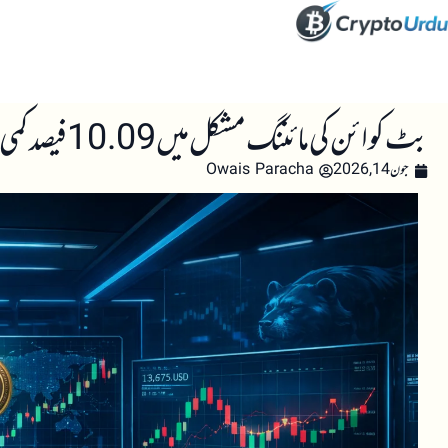
صفحہ اول
کرپٹو اینالائسس
تعلیم
اہم کرپٹو خبری
بٹ کوائن کی مائننگ مشکل میں 10.09 فیصد کمی، نیٹ ورک ہیش ریٹ میں عارضی کمی کا اشارہ
جون 14, 2026
Owais Paracha