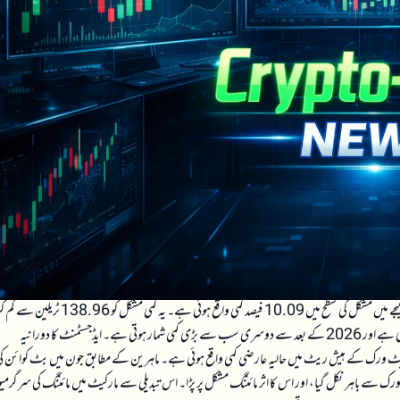
نے بلاک ہائٹ 953,568 پر مائننگ مشکل کی ایڈجسٹمنٹ مکمل کی ہے جس کے نتیجے میں مشکل کی سطح میں 10.09 فیصد کمی واقع ہوئی ہے۔ یہ کمی مشکل کو 138.96 ٹریلین 
کے 124.93 ٹریلین تک لے آئی ہے۔ یہ ایڈجسٹمنٹ ریکارڈ کی گیارہویں سب سے بڑی کمی ہے اور 2026 کے بعد سے دوسری سب سے بڑی کمی شمار ہوتی ہے۔ ایڈجسٹمنٹ کا دورانیہ
 ظاہر ہوتا ہے کہ نیٹ ورک کے ہیش ریٹ میں حالیہ عارضی کمی واقع ہوئی ہے۔ ماہرین کے مطابق جون میں بٹ کوائن ک
یش ریٹ نیٹ ورک سے باہر نکل گیا، اور اس کا اثر مائننگ مشکل پر پڑا۔ اس تبدیلی سے مارکیٹ میں مائننگ کی سرگرم