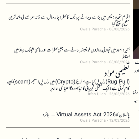
اقوام متحدہ: یمن میں بڑے پیمانے پر جنگ کا خطرہ چار سال سے زائد عرصے کی بلند ترین
سطح پر پہنچ گیا
Owais Paracha
08/08/2026
بحیرہ اسود میں تجارتی جہازوں کو نشانہ بنانے سے جنگی خطرات اور عالمی شپنگ دباؤ میں
اضافہ
انت
Owais Paracha
08/08/2026
تعلیمی مواد
اور
(Rug Pull)رگ پل کیا ہے؟ کرپٹو (Crypto) میں رگ پل اسکیم (scam)کیسے
کام کرتی ہے؟ ایک مکمل تجزیاتی گائیڈ اور 6 احتیاطی تدابیر
کاری
Irfan Ullah
26/03/2026
 یہ
پاکستان کا Virtual Assets Act 2026 – جائزہ
Owais Paracha
12/03/2026