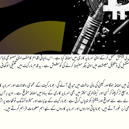
قابل تبادلہ نوٹس کی پیشکش مکمل کر کے اپنی سرمایہ کاری میں اضافہ کیا ہے۔ اس مالیاتی اقدام کا مقصد اپنی مصنوعی ذہ
انے اور مستقبل کی ڈیجیٹل معیشت میں اپنی جگہ مضبوط کرنے کی کوشش ہے۔ یہ قدم مارکیٹ میں تکنیکی انوکھائی 
ٹی میں اضافہ ہوگا اور کمپنی کی مالی ساخت میں تبدیلی آئے گی، جو مارکیٹ کے عمومی رجحانات اور سرمایہ 
 تر کریپٹو کرنسی اور ٹیکنالوجی سیکٹر میں بھی سرمایہ کاری کے بہاؤ میں اضافہ متوقع ہے۔ مزید برآں،
 سے نئے مواقع اور چیلنجز کو نمایاں کرتی ہے، جو مارکیٹ کے جذبات اور میکرو اکنامک توقعات پر اثر
 زیر غور آتے ہیں، جو مالیاتی اداروں اور سرمایہ کاروں کے لیے اہم معلومات فراہم کرتے ہیں۔