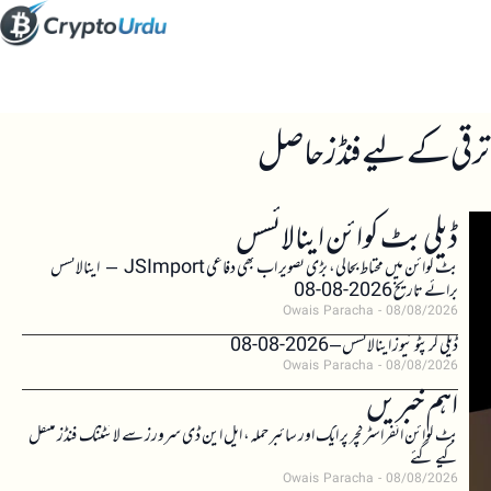
ڈیلی بٹ کوائن اینالائسس
بٹ کوائن میں محتاط بحالی، بڑی تصویر اب بھی دفاعی JSImport – اینالائسس
برائے تاریخ 2026-08-08
Owais Paracha
08/08/2026
ڈیلی کرپٹو نیوز اینالائسس – 2026-08-08
Owais Paracha
08/08/2026
اہم خبریں
بٹ کوائن انفراسٹرکچر پر ایک اور سائبر حملہ، ایل این ڈی سرورز سے لائٹننگ فنڈز منتقل
کیے گئے
Owais Paracha
08/08/2026