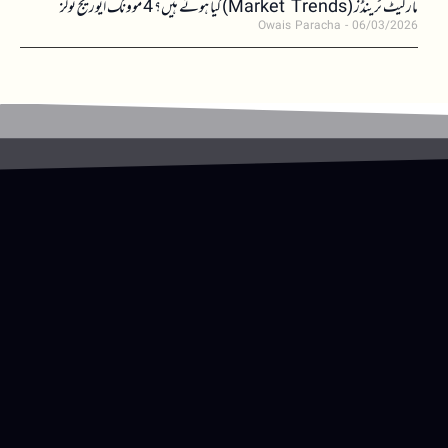
مارکیٹ ٹرینڈز (Market Trends) کیا ہوتے ہیں؟ 4 موونگ ایوریج ٹولز
Owais Paracha
06/03/2026