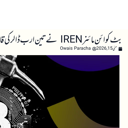
صفحہ اول
کرپٹو اینالائسس
تعلیم
اہم کرپٹو خبری
بٹ کوائن مائنر IREN نے تین ارب ڈالر کی قابل تبادلہ نوٹس کی پیشکش مکمل کی، مصنوعی ذہانت کی ترقی کے لیے فنڈز حاصل
مئی 15, 2026
Owais Paracha