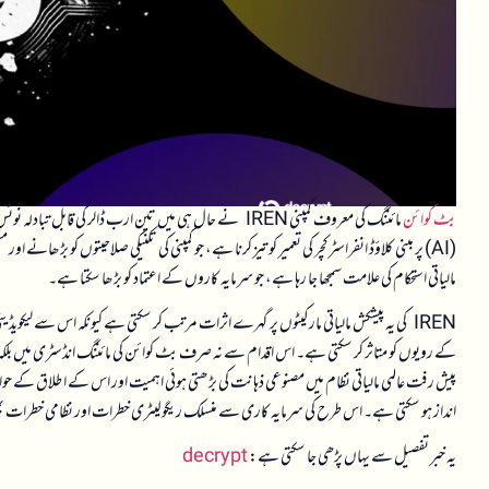
بٹ کوائن
مائننگ کی معروف کمپنی IREN نے حال ہی میں تین ارب ڈالر کی 
(AI) پر مبنی کلاؤڈ انفراسٹرکچر کی تعمیر کو تیز کرنا ہے، جو کمپنی کی تکنیکی صلاحیتوں کو بڑھ
مالیاتی استحکام کی علامت سمجھا جا رہا ہے، جو سرمایہ کاروں کے اعتماد کو بڑھا سکتا ہے۔
IREN کی یہ پیشکش مالیاتی مارکیٹوں پر گہرے اثرات مرتب کر سکتی ہے کیونکہ اس سے لیکویڈی
کے رویوں کو متاثر کر سکتی ہے۔ اس اقدام سے نہ صرف بٹ کوائن کی مائننگ انڈسٹری میں بلکہ وسیع
پیش رفت عالمی مالیاتی نظام میں مصنوعی ذہانت کی بڑھتی ہوئی اہمیت اور اس کے اطلاق کے حوالے
انداز ہو سکتی ہے۔ اس طرح کی سرمایہ کاری سے منسلک ریگولیٹری خطرات اور نظامی خطرات بھی
یہ خبر تفصیل سے یہاں پڑھی جا سکتی ہے:
decrypt