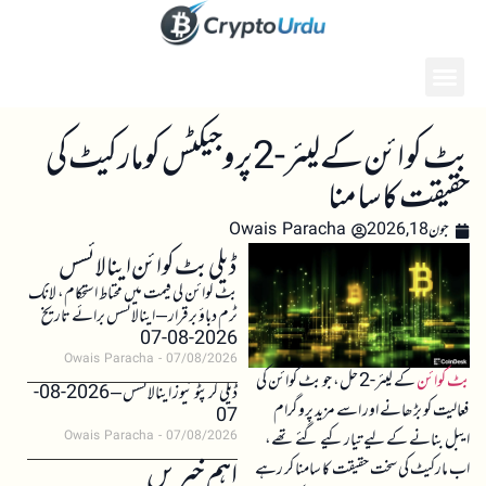
بٹ کوائن کے لیئر-2 پروجیکٹس کو مارکیٹ کی
حقیقت کا سامنا
جون 18, 2026
Owais Paracha
ڈیلی بٹ کوائن اینالائسس
بٹ کوائن کی قیمت میں محتاط استحکام، لانگ
ٹرم دباؤ برقرار – اینالائسس برائے تاریخ
2026-08-07
Owais Paracha
07/08/2026
بٹ کوائن
کے لیئر-2 حل، جو بٹ کوائن کی
ڈیلی کرپٹو نیوز اینالائسس – 2026-08-
فعالیت کو بڑھانے اور اسے مزید پروگرام
07
ایبل بنانے کے لیے تیار کیے گئے تھے،
Owais Paracha
07/08/2026
اہم خبریں
اب مارکیٹ کی سخت حقیقت کا سامنا کر رہے