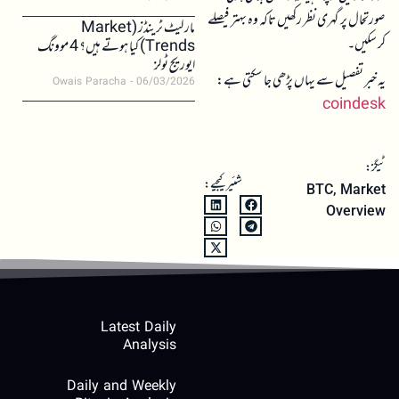
صورتحال پر گہری نظر رکھیں تاکہ وہ بہتر فیصلے
مارکیٹ ٹرینڈز (Market
کر سکیں۔
Trends) کیا ہوتے ہیں؟ 4 موونگ
ایوریج ٹولز
یہ خبر تفصیل سے یہاں پڑھی جا سکتی ہے:
Owais Paracha
06/03/2026
coindesk
ٹیگز:
شئیر کیجیے:
BTC
,
Market
Overview
Latest Daily
Analysis
Daily and Weekly