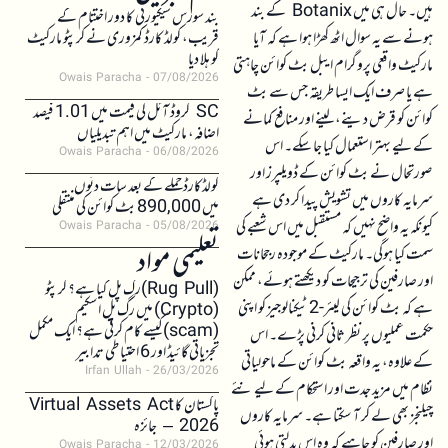
ہیں۔ حال ہی میں Botanix کے بند
بند سورس سیکیورٹی کا دور اختتام کے
ہونے سے یہ سوال اٹھ کھڑا ہوا ہے کہ آیا
قریب، کولڈ کارڈ کمزوری نے کرپٹو مارکیٹ
کو ہلا دیا
مارکیٹ واقعی پروگرام ایبل بٹ کوائن چاہتی
Owais Paracha
07/08/2026
ہے یا صرف ایک ایسا طریقہ جس سے بٹ
SC کروڈ آئل کی قیمت میں 1.01 فیصد
کوائن کو قرض دینے، لینے اور منافع کمانے
اضافہ، مارکیٹ میں اہم تبدیلیاں
کے لیے بہتر استعمال کیا جا سکے۔ اس
Owais Paracha
06/08/2026
صورتحال نے بٹ کوائن کے ڈویلپرز اور
کولڈکارڈ حملے کے بعد سات دنوں
سرمایہ کاروں میں تشویش پیدا کر دی ہے
میں 890,000 بٹ کوائن کی منتقلی
کیونکہ یہ واضح نہیں کہ مستقبل میں اس شعبے کی
Owais Paracha
05/08/2026
تعلیمی مواد
سمت کیا ہوگی۔ مارکیٹ کے موجودہ رجحانات
اور صارفین کی ترجیحات کو دیکھتے ہوئے، ممکن
(Rug Pull)رگ پل کیا ہے؟ کرپٹو
ہے کہ بٹ کوائن کی لیئر-2 ٹیکنالوجیز کو اپنی
(Crypto) میں رگ پل اسکیم
(scam)کیسے کام کرتی ہے؟ ایک مکمل
حکمت عملیوں پر نظر ثانی کرنی پڑے۔ اس
تجزیاتی گائیڈ اور 6 احتیاطی تدابیر
کے علاوہ، یہ واقعہ بٹ کوائن کے ماحولیاتی
Irfan Ullah
26/03/2026
نظام میں مزید جدت اور استحکام کے لیے نئے
پاکستان کا Virtual Assets Act
چیلنجز بھی لے کر آ سکتا ہے۔ سرمایہ کاروں
2026 – جائزہ
اور صارفین کو چاہیے کہ وہ اس بدلتی ہوئی
Owais Paracha
12/03/2026