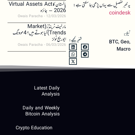
پاکستان کا Virtual Assets Act
یہ خبر تفصیل سے یہاں پڑھی جا سکتی ہے:
2026 – جائزہ
coindesk
Owais Paracha
12/03/2026
مارکیٹ ٹرینڈز (Market
Trends) کیا ہوتے ہیں؟ 4 موونگ
ٹیگز:
ایوریج ٹولز
شئیر کیجیے:
BTC
,
Geo
,
Owais Paracha
06/03/2026
Macro
Latest Daily
Analysis
Daily and Weekly
Bitcoin Analysis
Crypto Education