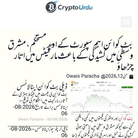
بٹ کوائن اہم سپورٹ کے اوپر مستحکم، مشرق
وسطیٰ میں کشیدگی کے باعث مارکیٹس میں اتار
چڑھاؤ
مئی 12, 2026
Owais Paracha
ڈیلی بٹ کوائن اینالائسس
بٹ کوائن کی قیمت میں محتاط بہتری کے
آثار، مارکیٹ میں استحکام کی توقع –
اینالائسس برائے تاریخ 2026-08-
06
بٹ کوائن
اور ایتھر کی قیمتوں میں کمی دیکھی
Owais Paracha
06/08/2026
گئی ہے کیونکہ مشرق وسطیٰ میں بڑھتی ہوئی
ڈیلی کرپٹو نیوز اینالائسس – 2026-08-
کشیدگی نے تیل اور امریکی ڈالر کی قیمتوں کو بڑھا
06