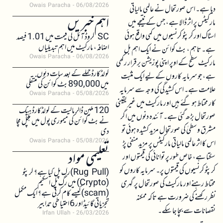
Owais Paracha
06/08/2026
دیا ہے۔ اس صورتحال نے عالمی مالیاتی
اہم خبریں
مارکیٹس پر اثر ڈالا ہے، جس کے نتیجے میں
اسٹاک اور کرپٹو کرنسیوں میں کمی واقع ہوئی
SC کروڈ آئل کی قیمت میں 1.01 فیصد
اضافہ، مارکیٹ میں اہم تبدیلیاں
ہے۔ تاہم، بٹ کوائن نے ایک اہم بل
Owais Paracha
06/08/2026
مارکیٹ سطح کے اوپر اپنی پوزیشن برقرار رکھی
کولڈکارڈ حملے کے بعد سات دنوں
ہے، جو سرمایہ کاروں کے لیے ایک مثبت
میں 890,000 بٹ کوائن کی منتقلی
علامت ہے۔ اس کشیدگی کی وجہ سے سرمایہ
Owais Paracha
05/08/2026
کار محتاط ہو گئے ہیں اور مارکیٹ میں غیر یقینی
120 ملین ڈالر مالیت کے کولڈکارڈ ہیک
صورتحال بڑھ گئی ہے۔ آئندہ دنوں میں اگر
نے بٹ کوائن کی میموری پول میں ہلچل مچا
مشرق وسطیٰ کی صورتحال مزید کشیدہ ہوئی تو
دی
Owais Paracha
05/08/2026
اس کا اثر عالمی مالیاتی مارکیٹس پر مزید منفی پڑ
تعلیمی مواد
سکتا ہے، خاص طور پر توانائی کی قیمتوں اور
کرپٹو کرنسیوں کی قیمتوں پر۔ سرمایہ کاروں کو
(Rug Pull)رگ پل کیا ہے؟ کرپٹو
(Crypto) میں رگ پل اسکیم
محتاط رہنے اور مارکیٹ کی صورتحال پر گہری
(scam)کیسے کام کرتی ہے؟ ایک مکمل
نظر رکھنے کی ضرورت ہے تاکہ ممکنہ
تجزیاتی گائیڈ اور 6 احتیاطی تدابیر
نقصانات سے بچا جا سکے۔
Irfan Ullah
26/03/2026