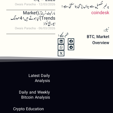
2026 – جائزہ
Owais Paracha
12/03/2026
یہ خبر تفصیل سے یہاں پڑھی جا سکتی ہے:
coindesk
مارکیٹ ٹرینڈز (Market
Trends) کیا ہوتے ہیں؟ 4 موونگ
ایوریج ٹولز
Owais Paracha
06/03/2026
ٹیگز:
شئیر کیجیے:
BTC
,
Market
Overview
Latest Daily
Analysis
Daily and Weekly
Bitcoin Analysis
Crypto Education