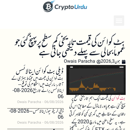
بٹ کوائن کی قیمت تاریخی کم سطح پر پہنچ گئی جو
عموماً بحالی سے پہلے دیکھی جاتی ہے
جون 3, 2026
Owais Paracha
ڈیلی بٹ کوائن اینالائسس
بٹ کوائن کی قیمت میں محتاط بہتری کے
آثار، مارکیٹ میں استحکام کی توقع –
اینالائسس برائے تاریخ 2026-08-
06
بٹ کوائن
کی قیمت ایک اہم تاریخی سطح پر
Owais Paracha
06/08/2026
پہنچ گئی ہے جو پاور لا ماڈل کے مطابق اس کی
ڈیلی کرپٹو نیوز اینالائسس – 2026-08-
رجحان کے مقابلے میں گہری کمی کو ظاہر کرتی
06
ہے۔ یہ سطح ماضی میں مارچ 2020 کے
Owais Paracha
06/08/2026
مالیاتی بحران اور FTX کرپٹو کرنسی ایکسچینج