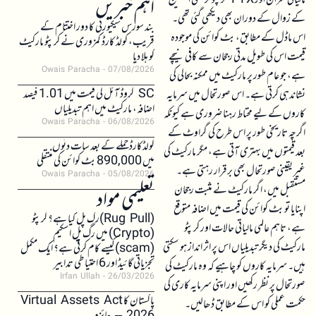
اہم خبریں
کے زوال کے دوران بھی دیکھی گئی تھی۔
بند سورس سیکیورٹی کا دور اختتام کے
اس ماڈل کے مطابق، بٹ کوائن کی موجودہ
قریب، کولڈ کارڈ کمزوری نے کرپٹو مارکیٹ
قیمت اس کی طویل مدتی رجحان سے کافی نیچے
کو ہلا دیا
Owais Paracha
07/08/2026
ہے، جو عام طور پر مارکیٹ میں ممکنہ بحالی کی
SC کروڈ آئل کی قیمت میں 1.01 فیصد
نشاندہی کرتی ہے۔ اس صورتحال میں سرمایہ
اضافہ، مارکیٹ میں اہم تبدیلیاں
کاروں کے لیے محتاط رہنا ضروری ہے کیونکہ
Owais Paracha
06/08/2026
اگرچہ تاریخی طور پر اس طرح کی گراوٹ کے
کولڈکارڈ حملے کے بعد سات دنوں
بعد قیمتوں میں بہتری آتی ہے، مگر مارکیٹ کی
میں 890,000 بٹ کوائن کی منتقلی
غیر یقینی صورتحال بھی برقرار رہتی ہے۔
Owais Paracha
05/08/2026
مستقبل میں، اگر مارکیٹ نے مثبت رجحان
تعلیمی مواد
اپنایا تو بٹ کوائن کی قیمت میں اضافہ متوقع
(Rug Pull)رگ پل کیا ہے؟ کرپٹو
ہے، تاہم عالمی مالیاتی حالات اور کرپٹو
(Crypto) میں رگ پل اسکیم
مارکیٹ کی دیگر تبدیلیاں اس پر اثر انداز ہو سکتی
(scam)کیسے کام کرتی ہے؟ ایک مکمل
تجزیاتی گائیڈ اور 6 احتیاطی تدابیر
ہیں۔ سرمایہ کاروں کو چاہیے کہ وہ مارکیٹ کی
Irfan Ullah
26/03/2026
صورتحال پر نظر رکھیں اور اپنی سرمایہ کاری کی
پاکستان کا Virtual Assets Act
حکمت عملی کو اس کے مطابق ڈھالیں۔