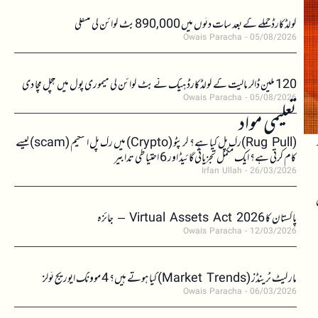
کولڈکارڈ حملے کے بعد سات دنوں میں 890,000 بٹ کوائن کی منتقلی
Owais Paracha
05/08/2026
120 ملین ڈالر مالیت کے کولڈکارڈ ہیک نے بٹ کوائن کی میموری پول میں ہلچل مچا دی
Owais Paracha
05/08/2026
تعلیمی مواد
۔
(Rug Pull)رگ پل کیا ہے؟ کرپٹو (Crypto) میں رگ پل اسکیم (scam)کیسے
کام کرتی ہے؟ ایک مکمل تجزیاتی گائیڈ اور 6 احتیاطی تدابیر
Irfan Ullah
26/03/2026
پاکستان کا Virtual Assets Act 2026 – جائزہ
Owais Paracha
12/03/2026
مارکیٹ ٹرینڈز (Market Trends) کیا ہوتے ہیں؟ 4 موونگ ایوریج ٹولز
Owais Paracha
06/03/2026