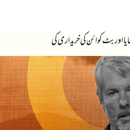
ں
ہمارے بارے میں
ا اور بٹ کوائن کی خریداری کی