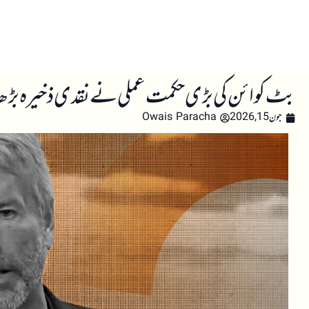
صفحہ اول
کرپٹو اینالائسس
تعلیم
اہم کرپٹو خبری
بٹ کوائن کی بڑی حکمت عملی نے نقدی ذخیرہ بڑھای
جون 15, 2026
Owais Paracha