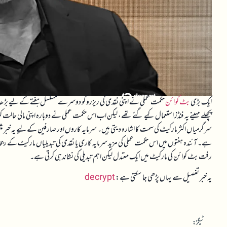
ایک بڑی
بٹ کوائن
پچھلے مہینے یہ فنڈز استعمال کیے گئے تھے، لیکن اب اس حکمت عملی نے دوبارہ اپنی مالی حالت ک
سرگرمیاں اکثر مارکیٹ کی سمت کا اشارہ دیتی ہیں۔ سرمایہ کاروں اور صارفین کے لیے یہ خبر مث
ہے۔ آئندہ ہفتوں میں اس حکمت عملی کی مزید سرمایہ کاری یا نقدی کی تبدیلیاں مارکیٹ کے رجحانات
رفت بٹ کوائن کی مارکیٹ میں ایک معتدل لیکن اہم تبدیلی کی نشاندہی کرتی ہے۔
یہ خبر تفصیل سے یہاں پڑھی جا سکتی ہے:
decrypt
ٹیگز: