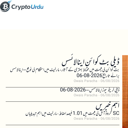
ڈیلی بٹ کوائن اینالائسس
بٹ کوائن کی قیمت میں محتاط بہتری کے آثار، مارکیٹ میں استحکام کی توقع – اینالائسس
برائے تاریخ 2026-08-06
Owais Paracha
06/08/2026
ڈیلی کرپٹو نیوز اینالائسس – 2026-08-06
Owais Paracha
06/08/2026
اہم خبریں
SC کروڈ آئل کی قیمت میں 1.01 فیصد اضافہ، مارکیٹ میں اہم تبدیلیاں
Owais Paracha
06/08/2026