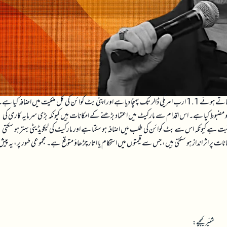
حکمت عملی نے اپنی نقدی کی ریزرو کو دوسرے مسلسل ہفتے کے لیے بڑھاتے ہوئے 1.1 ارب امریکی ڈالر تک پہنچا دیا ہے اور اپنی بٹ کوائن کی کل ملکیت میں اضافہ کیا ہے
و مضبوط کیا ہے۔ اس اقدام سے مارکیٹ میں اعتماد بڑھنے کے امکانات ہیں کیونکہ بڑی سرمایہ کاری کی
بت ہے کیونکہ اس سے بٹ کوائن کی طلب میں اضافہ ہو سکتا ہے اور مارکیٹ کی لیکویڈیٹی بہتر ہو سکتی
 پر اثر انداز ہو سکتی ہیں، جس سے قیمتوں میں استحکام یا اتار چڑھاؤ متوقع ہے۔ مجموعی طور پر، یہ پیش
شئیر کیجیے: