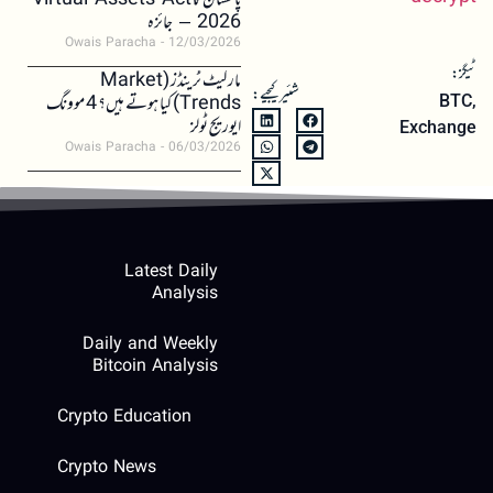
پاکستان کا Virtual Assets Act
2026 – جائزہ
Owais Paracha
12/03/2026
ٹیگز:
مارکیٹ ٹرینڈز (Market
شئیر کیجیے:
Trends) کیا ہوتے ہیں؟ 4 موونگ
BTC
,
ایوریج ٹولز
Exchange
Owais Paracha
06/03/2026
Latest Daily
Analysis
Daily and Weekly
Bitcoin Analysis
Crypto Education
Crypto News