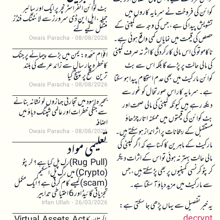
بٹ کوائن انفراسٹرکچر پر ایک اور سائبر
کوائن کی فروخت نے سرمایہ کاروں میں
حملہ، ایل این ڈی سرورز سے لائٹننگ فنڈز
تشویش پیدا کی ہے، جس کی وجہ سے کمپنی کے
منتقل کیے گئے
حصص کی قیمت میں نمایاں کمی واقع ہوئی ہے۔
Owais Paracha
08/08/2026
ناکاموتو کی اس مالی کارکردگی کا اثر نہ صرف کمپنی
اقوام متحدہ: یمن میں بڑے پیمانے پر جنگ
کی مالی حالت پر پڑے گا بلکہ اس سے بٹ
کا خطرہ چار سال سے زائد عرصے کی بلند
ترین سطح پر پہنچ گیا
کوائن مارکیٹ میں بھی عدم استحکام پیدا ہو سکتا
Owais Paracha
08/08/2026
ہے۔ سرمایہ کار اس صورتحال کو غور سے
بحیرہ اسود میں تجارتی جہازوں کو نشانہ بنانے
دیکھ رہے ہیں کیونکہ کمپنی کی مالی صحت اور
سے جنگی خطرات اور عالمی شپنگ دباؤ میں
بٹ کوائن کی قیمتوں میں ممکنہ اتار چڑھاؤ
اضافہ
مستقبل کے رجحانات پر اثر انداز ہو سکتے ہیں۔
Owais Paracha
08/08/2026
تعلیمی مواد
مارکیٹ کے ماہرین کا کہنا ہے کہ اگر کمپنی کی
مالی حالت بہتر نہ ہوئی تو اس کے اثرات دیگر
(Rug Pull)رگ پل کیا ہے؟ کرپٹو
کرپٹو کرنسی کمپنیوں پر بھی پڑ سکتے ہیں، جس
(Crypto) میں رگ پل اسکیم
(scam)کیسے کام کرتی ہے؟ ایک مکمل
سے مارکیٹ میں مزید دباؤ آ سکتا ہے۔
تجزیاتی گائیڈ اور 6 احتیاطی تدابیر
Irfan Ullah
26/03/2026
یہ خبر تفصیل سے یہاں پڑھی جا سکتی ہے:
decrypt