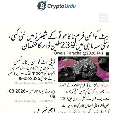
بٹ کوائن فرم ناکاموتو کے شیئرز میں نئی کمی،
پہلی سہ ماہی میں 239 ملین ڈالر کا نقصان
مئی 14, 2026
Owais Paracha
ڈیلی بٹ کوائن اینالائسس
بٹ کوائن میں محتاط بحالی، بڑی تصویر اب
بھی دفاعی JSImport – اینالائسس
برائے تاریخ 2026-08-08
Owais Paracha
08/08/2026
بٹ کوائن
خزانے کی فرم ناکاموتو کے شیئرز
ڈیلی کرپٹو نیوز اینالائسس – 2026-08-
نے جمعرات کو نئی کم ترین سطح کو چھو لیا
08
ہے، جب کمپنی نے پہلی سہ ماہی میں 239
Owais Paracha
08/08/2026
ملین ڈالر کا مالی نقصان ظاہر کیا اور مزید بٹ
اہم خبریں
کوائن فروخت کیے۔ اس مالی نقصان اور بٹ