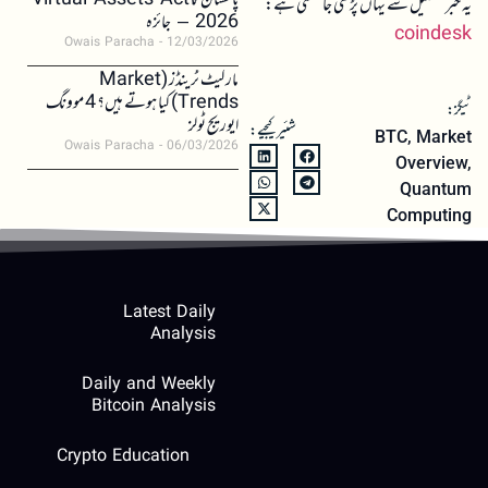
پاکستان کا Virtual Assets Act
یہ خبر تفصیل سے یہاں پڑھی جا سکتی ہے:
2026 – جائزہ
coindesk
Owais Paracha
12/03/2026
مارکیٹ ٹرینڈز (Market
Trends) کیا ہوتے ہیں؟ 4 موونگ
ٹیگز:
ایوریج ٹولز
شئیر کیجیے:
BTC
,
Market
Owais Paracha
06/03/2026
Overview
,
Quantum
Computing
Latest Daily
Analysis
Daily and Weekly
Bitcoin Analysis
Crypto Education