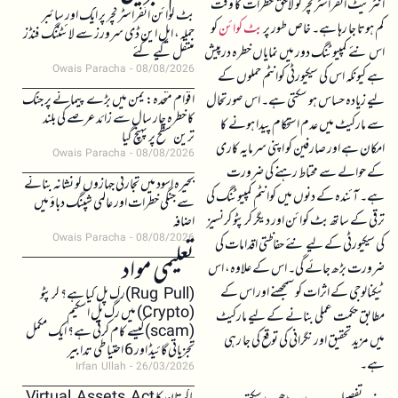
انٹرنیٹ انفراسٹرکچر کو لاحق خطرات کا وقت
بٹ کوائن انفراسٹرکچر پر ایک اور سائبر
کم ہوتا جا رہا ہے۔ خاص طور پر
بٹ کوائن
کو
حملہ، ایل این ڈی سرورز سے لائٹننگ فنڈز
اس نئے کمپیوٹنگ دور میں نمایاں خطرہ درپیش
منتقل کیے گئے
Owais Paracha
08/08/2026
ہے کیونکہ اس کی سیکیورٹی کوانٹم حملوں کے
اقوام متحدہ: یمن میں بڑے پیمانے پر جنگ
لیے زیادہ حساس ہو سکتی ہے۔ اس صورتحال
کا خطرہ چار سال سے زائد عرصے کی بلند
سے مارکیٹ میں عدم استحکام پیدا ہونے کا
ترین سطح پر پہنچ گیا
امکان ہے اور صارفین کو اپنی سرمایہ کاری
Owais Paracha
08/08/2026
کے حوالے سے محتاط رہنے کی ضرورت
بحیرہ اسود میں تجارتی جہازوں کو نشانہ بنانے
ہے۔ آئندہ کے دنوں میں کوانٹم کمپیوٹنگ کی
سے جنگی خطرات اور عالمی شپنگ دباؤ میں
ترقی کے ساتھ بٹ کوائن اور دیگر کرپٹو کرنسیز
اضافہ
Owais Paracha
08/08/2026
کی سیکیورٹی کے لیے نئے حفاظتی اقدامات کی
تعلیمی مواد
ضرورت بڑھ جائے گی۔ اس کے علاوہ، اس
ٹیکنالوجی کے اثرات کو سمجھنے اور اس کے
(Rug Pull)رگ پل کیا ہے؟ کرپٹو
(Crypto) میں رگ پل اسکیم
مطابق حکمت عملی بنانے کے لیے مارکیٹ
(scam)کیسے کام کرتی ہے؟ ایک مکمل
میں مزید تحقیق اور نگرانی کی توقع کی جا رہی
تجزیاتی گائیڈ اور 6 احتیاطی تدابیر
ہے۔
Irfan Ullah
26/03/2026