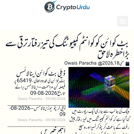
بٹ کوائن کو کوانٹم کمپیوٹنگ کی تیز رفتار ترقی سے
بڑا خطرہ لاحق
مئی 18, 2026
Owais Paracha
ڈیلی بٹ کوائن اینالائسس
بٹ کوائن کی محدود بحالی، 65419 پر
فیصلہ کن مزاحمت – اینالائسس برائے
تاریخ 2026-08-09
Owais Paracha
09/08/2026
ڈیلی کرپٹو نیوز اینالائسس – 2026-08-
بینک کی جانب سے جاری ایک رپورٹ میں
09
کہا گیا ہے کہ کوانٹم کمپیوٹنگ میں تیز رفتار پیش
Owais Paracha
09/08/2026
رفت کے باعث کرپٹو کرنسیز اور وسیع
اہم خبریں