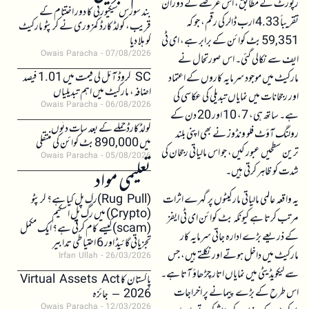
رپورٹ کے مطابق، اس عرصے کے دوران
بند سورس سیکیورٹی کا دور اختتام کے
تقریباً 4.33 ارب ڈالر کی رقم، جو کہ
قریب، کولڈ کارڈ کمزوری نے کرپٹو مارکیٹ
59,351 بٹ کوائن کے برابر ہے، ای ٹی
کو ہلا دیا
Owais Paracha
07/08/2026
ایف سے نکالی گئی۔ اس صورتحال نے
SC کروڈ آئل کی قیمت میں 1.01 فیصد
مارکیٹ میں موجود سرمایہ کاروں کے اعتماد
اضافہ، مارکیٹ میں اہم تبدیلیاں
اور رجحانات میں نمایاں تبدیلی کی عکاسی کی
Owais Paracha
06/08/2026
ہے۔ ساتھ ہی، 7، 10 اور 20 دن کے
کولڈکارڈ حملے کے بعد سات دنوں
رولنگ آؤٹ فلو ونڈوز نے بھی اپنی بلند
میں 890,000 بٹ کوائن کی منتقلی
ترین سطحیں عبور کیں، جو اس مالیاتی رجحان کی
Owais Paracha
05/08/2026
شدت کو ظاہر کرتی ہیں۔
تعلیمی مواد
یہ واقعہ عالمی مالیاتی مارکیٹوں پر گہرے اثرات
(Rug Pull)رگ پل کیا ہے؟ کرپٹو
(Crypto) میں رگ پل اسکیم
مرتب کرتا ہے کیونکہ بٹ کوائن ای ٹی ایفز
(scam)کیسے کام کرتی ہے؟ ایک مکمل
کے ذریعے بڑے ادارہ جاتی سرمایہ کار
تجزیاتی گائیڈ اور 6 احتیاطی تدابیر
مارکیٹ میں داخل ہوتے اور نکلتے ہیں، جس
Irfan Ullah
26/03/2026
سے لیکویڈیٹی میں نمایاں اتار چڑھاؤ آتا ہے۔
پاکستان کا Virtual Assets Act
اس طرح کے بڑے پیمانے پر اخراجات
2026 – جائزہ
Owais Paracha
12/03/2026