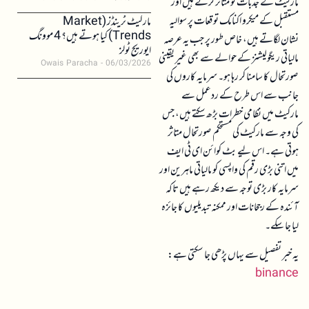
مارکیٹ کے جذبات کو متاثر کرتے ہیں اور
مستقبل کے میکرو اکنامک توقعات پر سوالیہ
مارکیٹ ٹرینڈز (Market
Trends) کیا ہوتے ہیں؟ 4 موونگ
نشان لگاتے ہیں، خاص طور پر جب یہ عرصہ
ایوریج ٹولز
مالیاتی ریگولیشنز کے حوالے سے بھی غیر یقینی
Owais Paracha
06/03/2026
صورتحال کا سامنا کر رہا ہو۔ سرمایہ کاروں کی
جانب سے اس طرح کے ردعمل سے
مارکیٹ میں نظامی خطرات بڑھ سکتے ہیں، جس
کی وجہ سے مارکیٹ کی مستحکم صورتحال متاثر
ہوتی ہے۔ اس لیے بٹ کوائن ای ٹی ایف
میں اتنی بڑی رقم کی واپسی کو مالیاتی ماہرین اور
سرمایہ کار بڑی توجہ سے دیکھ رہے ہیں تاکہ
آئندہ کے رجحانات اور ممکنہ تبدیلیوں کا جائزہ
لیا جا سکے۔
یہ خبر تفصیل سے یہاں پڑھی جا سکتی ہے:
binance