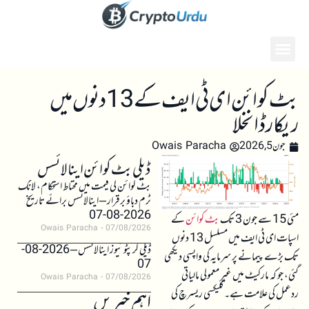
بٹ کوائن ای ٹی ایف کے 13 دنوں میں
ریکارڈ انخلا
جون 5, 2026
Owais Paracha
ڈیلی بٹ کوائن اینالائسس
بٹ کوائن کی قیمت میں محتاط استحکام، لانگ
ٹرم دباؤ برقرار – اینالائسس برائے تاریخ
2026-08-07
مئی 15 سے جون 3 تک
بٹ کوائن
کے
Owais Paracha
07/08/2026
اسپات ای ٹی ایف میں مسلسل 13 دنوں
ڈیلی کرپٹو نیوز اینالائسس – 2026-08-
تک بڑے پیمانے پر سرمایہ کی واپسی دیکھی
07
گئی، جو کہ مارکیٹ میں غیر معمولی مالیاتی
Owais Paracha
07/08/2026
ردعمل کی علامت ہے۔ گلیکسی ریسرچ کی
اہم خبریں