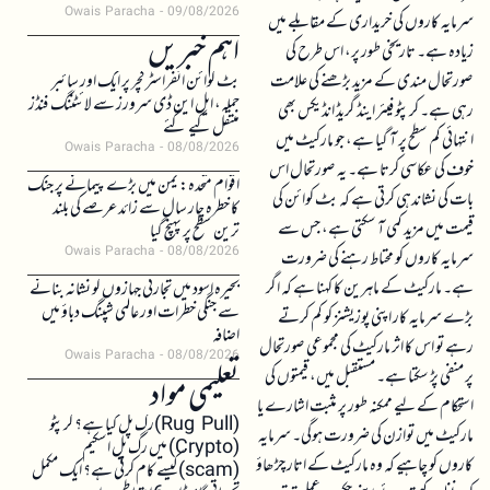
Owais Paracha
09/08/2026
سرمایہ کاروں کی خریداری کے مقابلے میں
اہم خبریں
زیادہ ہے۔ تاریخی طور پر، اس طرح کی
صورتحال مندی کے مزید بڑھنے کی علامت
بٹ کوائن انفراسٹرکچر پر ایک اور سائبر
حملہ، ایل این ڈی سرورز سے لائٹننگ فنڈز
رہی ہے۔ کرپٹو فیئر اینڈ گریڈ انڈیکس بھی
منتقل کیے گئے
انتہائی کم سطح پر آ گیا ہے، جو مارکیٹ میں
Owais Paracha
08/08/2026
خوف کی عکاسی کرتا ہے۔ یہ صورتحال اس
اقوام متحدہ: یمن میں بڑے پیمانے پر جنگ
بات کی نشاندہی کرتی ہے کہ بٹ کوائن کی
کا خطرہ چار سال سے زائد عرصے کی بلند
قیمت میں مزید کمی آ سکتی ہے، جس سے
ترین سطح پر پہنچ گیا
Owais Paracha
08/08/2026
سرمایہ کاروں کو محتاط رہنے کی ضرورت
ہے۔ مارکیٹ کے ماہرین کا کہنا ہے کہ اگر
بحیرہ اسود میں تجارتی جہازوں کو نشانہ بنانے
سے جنگی خطرات اور عالمی شپنگ دباؤ میں
بڑے سرمایہ کار اپنی پوزیشنز کو کم کرتے
اضافہ
رہے تو اس کا اثر مارکیٹ کی مجموعی صورتحال
Owais Paracha
08/08/2026
پر منفی پڑ سکتا ہے۔ مستقبل میں، قیمتوں کی
تعلیمی مواد
استحکام کے لیے ممکنہ طور پر مثبت اشارے یا
(Rug Pull)رگ پل کیا ہے؟ کرپٹو
مارکیٹ میں توازن کی ضرورت ہوگی۔ سرمایہ
(Crypto) میں رگ پل اسکیم
کاروں کو چاہیے کہ وہ مارکیٹ کے اتار چڑھاؤ
(scam)کیسے کام کرتی ہے؟ ایک مکمل