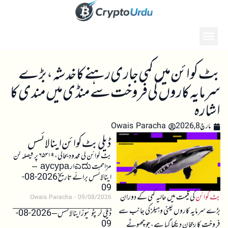
بٹ کوائن میں کمی جاری رہنے کا خدشہ، بڑے
سرمایہ کاروں کی فروخت سے منڈی میں مندی کا
اشارہ
مارچ 8, 2026
Owais Paracha
ڈیلی بٹ کوائن اینالائسس
بٹ کوائن کی محدود بحالی، ۶۵۴۱۹ پر فیصلہ کن
مزاحمت ಎದುار аусура –
اینالائسس برائے تاریخ 2026-08-
09
بٹ کوائن
کی قیمت میں حالیہ کمی کے دوران
Owais Paracha
09/08/2026
بڑے سرمایہ کاروں یعنی وہیلز کی جانب سے
ڈیلی کرپٹو نیوز اینالائسس – 2026-08-
09
فروخت کا رجحان دیکھا گیا ہے، جو چھوٹے