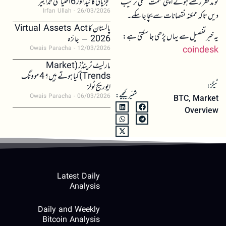
تجزیاتی گائیڈ اور 6 احتیاطی تدابیر
کو مدنظر رکھتے ہوئے اپنی حکمت عملی ترتیب
Irfan Ullah
26/03/2026
دیں تاکہ ممکنہ نقصانات سے بچا جا سکے۔
پاکستان کا Virtual Assets Act
یہ خبر تفصیل سے یہاں پڑھی جا سکتی ہے:
2026 – جائزہ
coindesk
Owais Paracha
12/03/2026
مارکیٹ ٹرینڈز (Market
Trends) کیا ہوتے ہیں؟ 4 موونگ
ٹیگز:
ایوریج ٹولز
شئیر کیجیے:
Owais Paracha
06/03/2026
BTC
,
Market
Overview
Latest Daily
Analysis
Daily and Weekly
Bitcoin Analysis