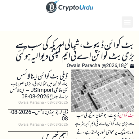
بٹ کوائن ڈیپوٹ، شمالی امریکہ کی سب سے
بڑی بٹ کوائن اے ٹی ایم کمپنی دیوالیہ ہو گئی
مئی 18, 2026
Owais Paracha
ڈیلی بٹ کوائن اینالائسس
بٹ کوائن میں محتاط بحالی، بڑی تصویر اب
بھی دفاعی JSImport – اینالائسس
برائے تاریخ 2026-08-08
Owais Paracha
08/08/2026
ڈیلی کرپٹو نیوز اینالائسس – 2026-08-
بٹ کوائن
ڈیپوٹ، جو شمالی امریکہ کی سب
08
سے بڑی بٹ کوائن اے ٹی ایم آپریٹر ہے
Owais Paracha
08/08/2026
اور ناسڈیک پر عوامی طور پر لسٹڈ ہے، نے
اہم خبریں