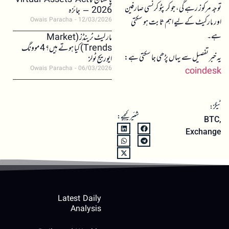
پاکستان کا Virtual Assets Act
توجہ مرکوز رہے گی، جو کرپٹو کرنسی صارفین
2026 – جائزہ
اور مارکیٹ کے لیے اہم ثابت ہو سکتی
Owais Paracha
12/03/2026
ہے۔
مارکیٹ ٹرینڈز (Market
Trends) کیا ہوتے ہیں؟ 4 موونگ
یہ خبر تفصیل سے یہاں پڑھی جا سکتی ہے:
ایوریج ٹولز
Owais Paracha
06/03/2026
coindesk
ٹیگز:
شئیر کیجیے:
BTC
,
Exchange
Latest Daily
Analysis