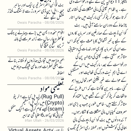
چیپٹر 11 دیوالیہ پن کے لیے درخواست دی
بٹ کوائن انفراسٹرکچر پر ایک اور سائبر
ہے۔ یہ اقدام کمپنی کی مالی مشکلات کی نشاندہی
حملہ، ایل این ڈی سرورز سے لائٹننگ فنڈز
کرتا ہے جو کرپٹو کرنسی مارکیٹ میں حالیہ اتار
منتقل کیے گئے
Owais Paracha
08/08/2026
چڑھاؤ کے دوران سامنے آئی ہیں۔ بٹ
اقوام متحدہ: یمن میں بڑے پیمانے پر جنگ
کوائن ڈیپوٹ کے صارفین اور سرمایہ کاروں
کا خطرہ چار سال سے زائد عرصے کی بلند
کے لیے یہ خبر تشویش کا باعث ہے کیونکہ اس
ترین سطح پر پہنچ گیا
سے ان کی سرمایہ کاری اور خدمات کی دستیابی
Owais Paracha
08/08/2026
متاثر ہو سکتی ہے۔ کمپنی کی دیوالیہ پن کی
بحیرہ اسود میں تجارتی جہازوں کو نشانہ بنانے
درخواست کے بعد، مارکیٹ میں اس کے
سے جنگی خطرات اور عالمی شپنگ دباؤ میں
اے ٹی ایم نیٹ ورک کی فعالیت اور مستقبل
اضافہ
Owais Paracha
08/08/2026
کے حوالے سے غیر یقینی صورتحال پیدا ہو
تعلیمی مواد
گئی ہے۔ ماہرین کا کہنا ہے کہ اس طرح کے
واقعات کرپٹو کرنسی کے شعبے میں اعتماد کو
(Rug Pull)رگ پل کیا ہے؟ کرپٹو
(Crypto) میں رگ پل اسکیم
متاثر کر سکتے ہیں، خاص طور پر جب یہ بڑی اور
(scam)کیسے کام کرتی ہے؟ ایک مکمل
معروف کمپنیاں مالی مشکلات کا شکار ہوں۔
تجزیاتی گائیڈ اور 6 احتیاطی تدابیر
آئندہ دنوں میں بٹ کوائن ڈیپوٹ کی مالی
Irfan Ullah
26/03/2026
بحالی کی کوششوں اور ممکنہ ری اسٹرکچرنگ پر