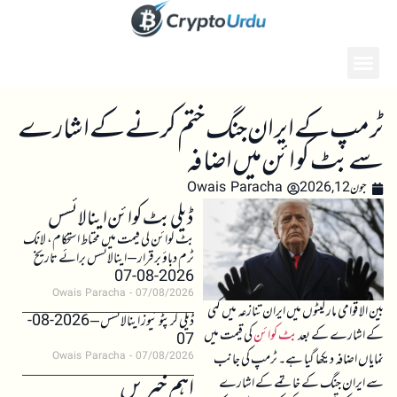
ٹرمپ کے ایران جنگ ختم کرنے کے اشارے
سے بٹ کوائن میں اضافہ
جون 12, 2026
Owais Paracha
ڈیلی بٹ کوائن اینالائسس
بٹ کوائن کی قیمت میں محتاط استحکام، لانگ
ٹرم دباؤ برقرار – اینالائسس برائے تاریخ
2026-08-07
Owais Paracha
07/08/2026
بین الاقوامی مارکیٹوں میں ایران تنازعہ میں کمی
ڈیلی کرپٹو نیوز اینالائسس – 2026-08-
کے اشارے کے بعد
بٹ کوائن
کی قیمت میں
07
نمایاں اضافہ دیکھا گیا ہے۔ ٹرمپ کی جانب
Owais Paracha
07/08/2026
اہم خبریں
سے ایران جنگ کے خاتمے کے اشارے