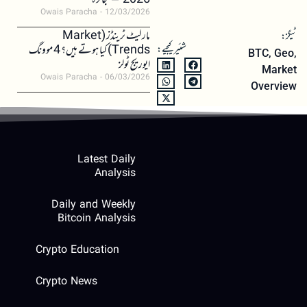
2026 – جائزہ
Owais Paracha
12/03/2026
مارکیٹ ٹرینڈز (Market
ٹیگز:
شئیر کیجیے:
Trends) کیا ہوتے ہیں؟ 4 موونگ
BTC
,
Geo
,
ایوریج ٹولز
Market
Owais Paracha
06/03/2026
Overview
Latest Daily
Analysis
Daily and Weekly
Bitcoin Analysis
Crypto Education
Crypto News