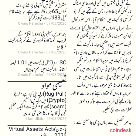
نے تیل کی قیمتوں میں کمی کی اور عالمی اسٹاک
مشرقِ وسطیٰ میں کشیدگی بڑھنے پر بٹ
مارکیٹس کو بڑھاوا دیا، جس کے نتیجے میں کرپٹو
کوائن 65 ہزار ڈالر سے نیچے، برینٹ خام
تیل 83 ڈالر سے تجاوز کر گیا
کرنسی مارکیٹ میں استحکام آیا۔ اس صورتحال
Owais Paracha
07/08/2026
نے سرمایہ کاروں میں اعتماد بحال کیا اور بٹ
بند سورس سیکیورٹی کا دور اختتام کے
کوائن سمیت دیگر کرپٹو کرنسیز کی قیمتوں کو
قریب، کولڈ کارڈ کمزوری نے کرپٹو مارکیٹ
مثبت سمت میں دھکیل دیا۔ مارکیٹ کے
کو ہلا دیا
ماہرین کا کہنا ہے کہ اگر یہ رجحان جاری رہا تو
Owais Paracha
07/08/2026
کرپٹو مارکیٹ میں مزید استحکام اور نمو ممکن
SC کروڈ آئل کی قیمت میں 1.01 فیصد
ہے، تاہم جغرافیائی سیاسی حالات میں کسی
اضافہ، مارکیٹ میں اہم تبدیلیاں
Owais Paracha
06/08/2026
بھی غیر متوقع تبدیلی سے مارکیٹ میں اتار
تعلیمی مواد
چڑھاؤ کا خدشہ بھی موجود ہے۔ اس وقت
سرمایہ کاروں کو محتاط رہنے اور حالات کا بغور
(Rug Pull)رگ پل کیا ہے؟ کرپٹو
(Crypto) میں رگ پل اسکیم
جائزہ لینے کی ضرورت ہے تاکہ وہ ممکنہ
(scam)کیسے کام کرتی ہے؟ ایک مکمل
خطرات سے بچ سکیں۔
تجزیاتی گائیڈ اور 6 احتیاطی تدابیر
Irfan Ullah
26/03/2026
یہ خبر تفصیل سے یہاں پڑھی جا سکتی ہے:
پاکستان کا Virtual Assets Act
coindesk