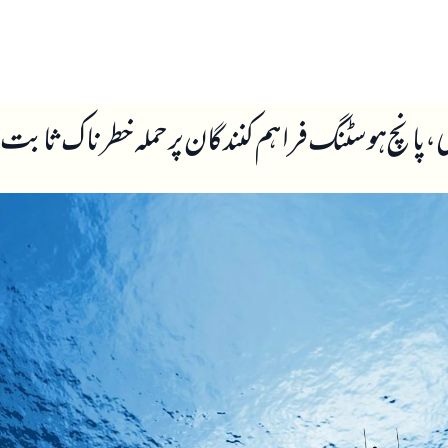
ں
ہمارے بارے میں
ی، پانچ ہوسٹنگ فراہم کنندگان پر حملہ خطرناک ثابت 