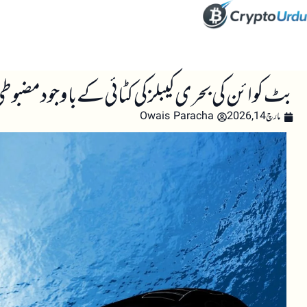
صفحہ اول
کرپٹو اینالائسس
تعلیم
اہم کرپٹو خبری
بٹ کوائن کی بحری کیبلز کی کٹائی کے باوجود مضبوط
مارچ 14, 2026
Owais Paracha