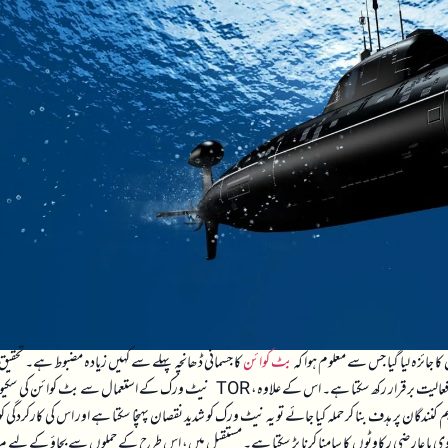
بٹ کوائن
کا جسمانی ڈھانچہ پہلے سے کہیں زیادہ مضبوط ہے۔ تحقیق
یہ بات سامنے آئی کہ اگر دنیا کی 72 فیصد سب میرین کیبلز کٹ جائیں تب بھی بٹ کوائن اپنی فعالیت برقرار رکھ سکتا ہے۔ اس کے علاوہ، TOR نیٹ ورک کے استعمال سے بٹ کوائ
م کنندگان پر ہدف بنا کر حملہ کیا جائے تو یہ نیٹ ورک کو شدید نقصان پہنچا سکتا ہے اور اس کی کارکردگی کو
یا عارضی رکاوٹوں کا سامنا کرنا پڑ سکتا ہے۔ مستقبل میں، اس طرح کے حملوں سے بچاؤ کے لیے مز