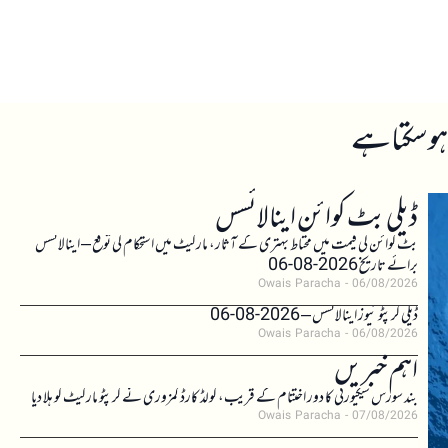
ہو سکتا ہے
ڈیلی بٹ کوائن اینالائسس
بٹ کوائن کی قیمت میں محتاط بہتری کے آثار، مارکیٹ میں استحکام کی توقع – اینالائسس
برائے تاریخ 2026-08-06
Owais Paracha
06/08/2026
ڈیلی کرپٹو نیوز اینالائسس – 2026-08-06
Owais Paracha
06/08/2026
اہم خبریں
بند سورس سیکیورٹی کا دور اختتام کے قریب، کولڈ کارڈ کمزوری نے کرپٹو مارکیٹ کو ہلا دیا
Owais Paracha
07/08/2026