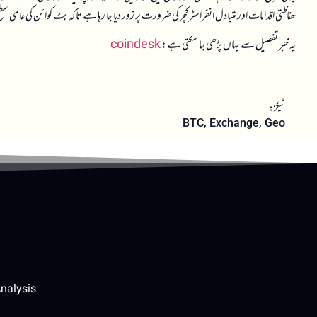
حفاظتی اقدامات اور متبادل انفراسٹرکچر کی ضرورت پر زور دیا جا رہا ہے تاکہ بٹ کوائن کی عالمی سطح پر
یہ خبر تفصیل سے یہاں پڑھی جا سکتی ہے:
coindesk
ٹیگز:
BTC
,
Exchange
,
Geo
nalysis