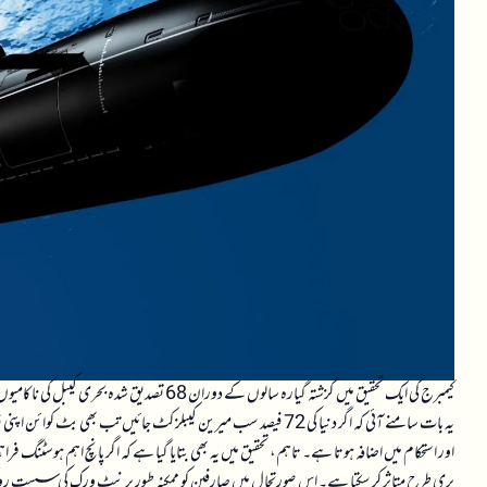
کیمبرج کی ایک تحقیق میں گزشتہ گیارہ سالوں کے دوران 68 تصدیق شدہ بحری کیبل کی ناکامیوں کا جائزہ لیا گیا جس سے معلوم ہوا کہ
اور استحکام میں اضافہ ہوتا ہے۔ تاہم، تحقیق میں یہ بھی بتایا گیا ہے کہ اگر پانچ اہم ہوسٹنگ فراہ
بری طرح متاثر کر سکتا ہے۔ اس صورتحال میں صارفین کو ممکنہ طور پر نیٹ ورک کی سست روی 