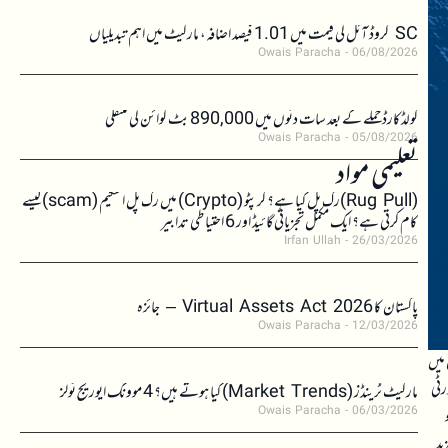
SC کروڈ آئل کی قیمت میں 1.01 فیصد اضافہ، مارکیٹ میں اہم تبدیلیاں
Owais Paracha
06/08/2026
کولڈکارڈ حملے کے بعد سات دنوں میں 890,000 بٹ کوائن کی منتقلی
Owais Paracha
05/08/2026
تعلیمی مواد
(Rug Pull)رگ پل کیا ہے؟ کرپٹو (Crypto) میں رگ پل اسکیم (scam)کیسے
کام کرتی ہے؟ ایک مکمل تجزیاتی گائیڈ اور 6 احتیاطی تدابیر
Irfan Ullah
26/03/2026
پاکستان کا Virtual Assets Act 2026 – جائزہ
Owais Paracha
12/03/2026
 میں
ن کی سکیورٹی
مارکیٹ ٹرینڈز (Market Trends) کیا ہوتے ہیں؟ 4 موونگ ایوریج ٹولز
Owais Paracha
06/03/2026
ید