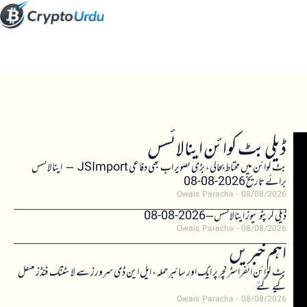
ڈیلی بٹ کوائن اینالائسس
بٹ کوائن میں محتاط بحالی، بڑی تصویر اب بھی دفاعی JSImport – اینالائسس
برائے تاریخ 2026-08-08
Owais Paracha
08/08/2026
ڈیلی کرپٹو نیوز اینالائسس – 2026-08-08
Owais Paracha
08/08/2026
اہم خبریں
بٹ کوائن انفراسٹرکچر پر ایک اور سائبر حملہ، ایل این ڈی سرورز سے لائٹننگ فنڈز منتقل
کیے گئے
Owais Paracha
08/08/2026