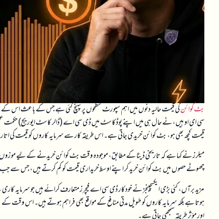
بٹ کوائن
کی قیمت حالیہ دنوں میں اہم سپورٹ سطحوں پر پہنچ گئی ہے جس کے باعث اس کے سرمایہ
سی ای او ہیں، نے حال ہی میں اپنے پوڈکاسٹ میں ڈی سی اے (ڈالر کاسٹ ایوریج) حکمت عمل
قیمت کچھ بھی ہو، بٹ کوائن خریدی جاتی ہے۔ اس طریقہ کار سے سرمایہ کاروں کو قیمت کی اتار
میلرز نے کہا ہے کہ تاریخی ڈیٹا کے مطابق، موجودہ وقت بٹ کوائن خریدنے کے لیے موزوں 
چھوٹے حصوں میں بٹ کوائن خرید کر اپنے اوسط خریداری قیمت کو کم کرتے ہیں، جس سے جب قیمت
مزید برآں، کئی بڑی ایکسچینجز نے خودکار ڈی سی اے فیچرز متعارف کرائے ہیں جو سرمایہ کاری
ہوتا ہے بلکہ سرمایہ کاروں کو طویل مدتی منافع کے مواقع بھی فراہم ہوتے ہیں۔ اس وقت کے ب
اور مؤثر طریقہ سمجھی جاتی ہے۔