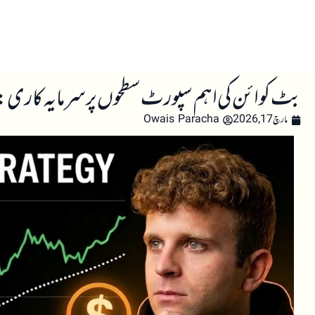
صفحہ اول
کرپٹو اینالائسس
تعلیم
اہم کرپٹو خبری
بٹ کوائن کی اہم سپورٹ سطحوں پر سرمایہ کاری:
مارچ 17, 2026
Owais Paracha