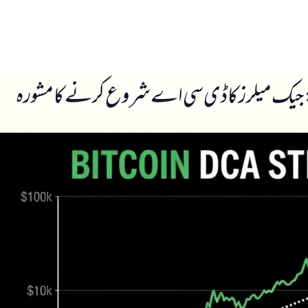
ں
ہمارے بارے میں
 جیک میلرز کا ڈی سی اے شروع کرنے کا مشورہ