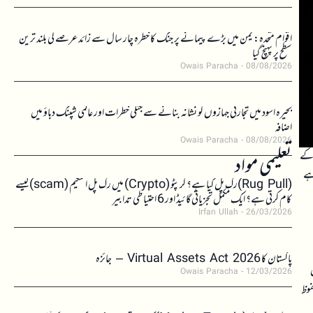
اقوام متحدہ: یمن میں بڑے پیمانے پر جنگ کا خطرہ چار سال سے زائد عرصے کی بلند ترین
سطح پر پہنچ گیا
Owais Paracha
08/08/2026
بحیرہ اسود میں تجارتی جہازوں کو نشانہ بنانے سے جنگی خطرات اور عالمی شپنگ دباؤ میں
اضافہ
Owais Paracha
08/08/2026
 کے
تعلیمی مواد
ہے
(Rug Pull)رگ پل کیا ہے؟ کرپٹو (Crypto) میں رگ پل اسکیم (scam)کیسے
کام کرتی ہے؟ ایک مکمل تجزیاتی گائیڈ اور 6 احتیاطی تدابیر
Irfan Ullah
26/03/2026
پاکستان کا Virtual Assets Act 2026 – جائزہ
Owais Paracha
12/03/2026
فوظ