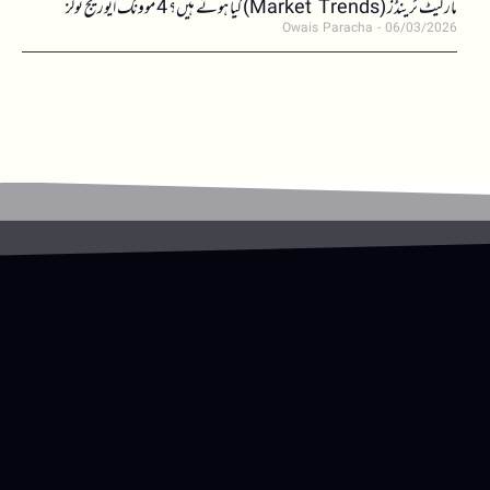
مارکیٹ ٹرینڈز (Market Trends) کیا ہوتے ہیں؟ 4 موونگ ایوریج ٹولز
Owais Paracha
06/03/2026