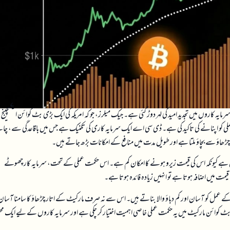
 کاروں میں تجدیدِ امید کی لہر دوڑ گئی ہے۔ جیک میلرز، جو کہ امریکہ کی ایک بڑی بٹ کوائن ایکسچینج
ی کو اپنانے کی تاکید کی ہے۔ ڈی سی اے ایک سرمایہ کاری کی تکنیک ہے جس میں باقاعدگی سے، چا
 چڑھاؤ سے بچاؤ ملتا ہے اور طویل مدت میں منافع کے امکانات بڑھ جاتے ہیں۔
ہے کیونکہ اس کی قیمت زیرو ہونے کا امکان کم ہے۔ اس حکمت عملی کے تحت، سرمایہ کار چھوٹے
 میں اضافہ ہوتا ہے تو انہیں زیادہ فائدہ ہوتا ہے۔
 کے عمل کو آسان اور کم دباؤ والا بناتے ہیں۔ اس سے نہ صرف مارکیٹ کے اتار چڑھاؤ کا سامنا آسان
ٹ کوائن مارکیٹ میں یہ حکمت عملی خاصی اہمیت اختیار کر چکی ہے اور سرمایہ کاروں کے لیے ایک مح