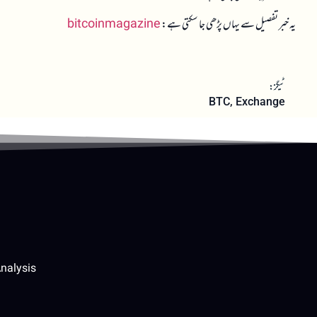
یہ خبر تفصیل سے یہاں پڑھی جا سکتی ہے:
bitcoinmagazine
ٹیگز:
BTC
,
Exchange
nalysis