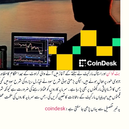
بٹ کوائن
اور اسٹاک مارکیٹ نے ہفتے کے آغاز میں آنے والی گراوٹ کے بعد استحکام کا مظاہ
جزوی طور پر بحال ہوئے ہیں، لیکن بڑھتی ہوئی شرح سود نے فیڈرل ریزرو کی شرح سود میں کمی ک
جس کا اثر مالیاتی مارکیٹوں پر بھی پڑ رہا ہے۔ سرمایہ کاروں کو محتاط رہنے کی ضرورت ہے کیونکہ ش
قیمتوں میں تبدیلیاں مارکیٹ کے رجحانات کا تعین کریں گی، جس سے سرمایہ کاروں کی حکمت عم
یہ خبر تفصیل سے یہاں پڑھی جا سکتی ہے:
coindesk