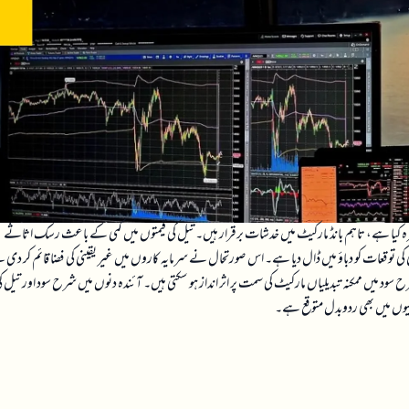
رہ کیا ہے، تاہم بانڈ مارکیٹ میں خدشات برقرار ہیں۔ تیل کی قیمتوں میں کمی کے باعث رسک اثاثے
ی توقعات کو دباؤ میں ڈال دیا ہے۔ اس صورتحال نے سرمایہ کاروں میں غیر یقینی کی فضا قائم کر دی
رح سود میں ممکنہ تبدیلیاں مارکیٹ کی سمت پر اثر انداز ہو سکتی ہیں۔ آئندہ دنوں میں شرح سود اور تیل ک
لیوں میں بھی ردوبدل متوقع ہے۔