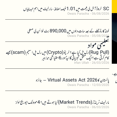
SC کروڈ آئل کی قیمت میں 1.01 فیصد اضافہ، مارکیٹ میں اہم تبدیلیاں
Owais Paracha
06/08/2026
کولڈکارڈ حملے کے بعد سات دنوں میں 890,000 بٹ کوائن کی منتقلی
Owais Paracha
05/08/2026
تعلیمی مواد
(Rug Pull)رگ پل کیا ہے؟ کرپٹو (Crypto) میں رگ پل اسکیم (scam)کیسے
کام کرتی ہے؟ ایک مکمل تجزیاتی گائیڈ اور 6 احتیاطی تدابیر
Irfan Ullah
26/03/2026
 ہے،
پاکستان کا Virtual Assets Act 2026 – جائزہ
ی
Owais Paracha
12/03/2026
مارکیٹ ٹرینڈز (Market Trends) کیا ہوتے ہیں؟ 4 موونگ ایوریج ٹولز
Owais Paracha
06/03/2026