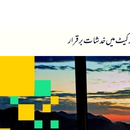
ں
ہمارے بارے میں
مارکیٹ میں خدشات برقرار