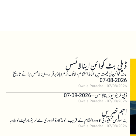
ڈیلی بٹ کوائن اینالائسس
بٹ کوائن کی قیمت میں محتاط استحکام، لانگ ٹرم دباؤ برقرار – اینالائسس برائے تاریخ
2026-08-07
Owais Paracha
07/08/2026
ڈیلی کرپٹو نیوز اینالائسس – 2026-08-07
Owais Paracha
07/08/2026
اہم خبریں
بند سورس سیکیورٹی کا دور اختتام کے قریب، کولڈ کارڈ کمزوری نے کرپٹو مارکیٹ کو ہلا دیا
Owais Paracha
07/08/2026