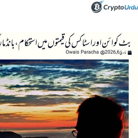
صفحہ اول
کرپٹو اینالائسس
تعلیم
اہم کرپٹو خبری
بٹ کوائن اور اسٹاکس کی قیمتوں میں استحکام، بانڈ 
مارچ 6, 2026
Owais Paracha