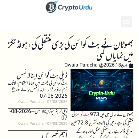
بھوٹان نے بٹ کوائن کی بڑی منتقلی کی، ہولڈنگز
میں نمایاں کمی
مارچ 18, 2026
Owais Paracha
ڈیلی بٹ کوائن اینالائسس
بٹ کوائن کی قیمت میں محتاط استحکام، لانگ
ٹرم دباؤ برقرار – اینالائسس برائے تاریخ
2026-08-07
Owais Paracha
07/08/2026
ڈیلی کرپٹو نیوز اینالائسس – 2026-08-
بھوٹان نے حال ہی میں 973
بٹ کوائن
ز کی
07
منتقلی کی ہے، جن کی مالیت تقریباً 72.3 ملین
Owais Paracha
07/08/2026
امریکی ڈالر ہے۔ یہ منتقلی منگل اور بدھ کے
اہم خبریں