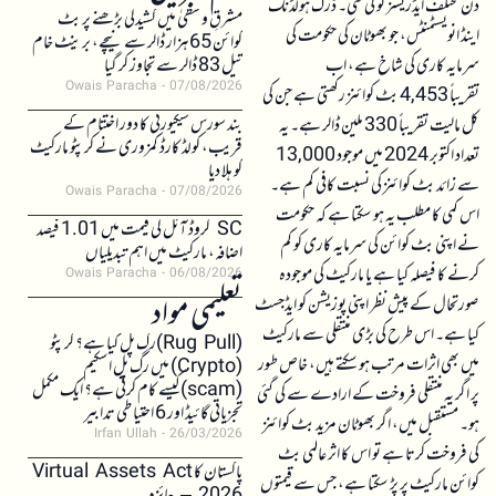
دن مختلف ایڈریسز کو کی گئی۔ ڈرک ہولڈنگ
مشرقِ وسطیٰ میں کشیدگی بڑھنے پر بٹ
اینڈ انویسٹمنٹس، جو بھوٹان کی حکومت کی
کوائن 65 ہزار ڈالر سے نیچے، برینٹ خام
سرمایہ کاری کی شاخ ہے، اب
تیل 83 ڈالر سے تجاوز کر گیا
Owais Paracha
07/08/2026
تقریباً 4,453 بٹ کوائنز رکھتی ہے جن کی
بند سورس سیکیورٹی کا دور اختتام کے
کل مالیت تقریباً 330 ملین ڈالر ہے۔ یہ
قریب، کولڈ کارڈ کمزوری نے کرپٹو مارکیٹ
تعداد اکتوبر 2024 میں موجود 13,000
کو ہلا دیا
سے زائد بٹ کوائنز کی نسبت کافی کم ہے۔
Owais Paracha
07/08/2026
اس کمی کا مطلب یہ ہو سکتا ہے کہ حکومت
SC کروڈ آئل کی قیمت میں 1.01 فیصد
نے اپنی بٹ کوائن کی سرمایہ کاری کو کم
اضافہ، مارکیٹ میں اہم تبدیلیاں
کرنے کا فیصلہ کیا ہے یا مارکیٹ کی موجودہ
Owais Paracha
06/08/2026
تعلیمی مواد
صورتحال کے پیش نظر اپنی پوزیشن کو ایڈجسٹ
کیا ہے۔ اس طرح کی بڑی منتقلی سے مارکیٹ
(Rug Pull)رگ پل کیا ہے؟ کرپٹو
میں بھی اثرات مرتب ہو سکتے ہیں، خاص طور
(Crypto) میں رگ پل اسکیم
(scam)کیسے کام کرتی ہے؟ ایک مکمل
پر اگر یہ منتقلی فروخت کے ارادے سے کی گئی
تجزیاتی گائیڈ اور 6 احتیاطی تدابیر
ہو۔ مستقبل میں، اگر بھوٹان مزید بٹ کوائنز
Irfan Ullah
26/03/2026
کی فروخت کرتا ہے تو اس کا اثر عالمی بٹ
پاکستان کا Virtual Assets Act
کوائن مارکیٹ پر پڑ سکتا ہے، جس سے قیمتوں