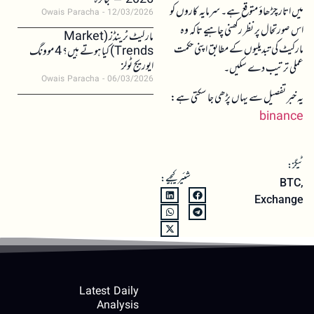
2026 – جائزہ
میں اتار چڑھاؤ متوقع ہے۔ سرمایہ کاروں کو
Owais Paracha
12/03/2026
اس صورتحال پر نظر رکھنی چاہیے تاکہ وہ
مارکیٹ ٹرینڈز (Market
مارکیٹ کی تبدیلیوں کے مطابق اپنی حکمت
Trends) کیا ہوتے ہیں؟ 4 موونگ
ایوریج ٹولز
عملی ترتیب دے سکیں۔
Owais Paracha
06/03/2026
یہ خبر تفصیل سے یہاں پڑھی جا سکتی ہے:
binance
ٹیگز:
شئیر کیجیے:
BTC
,
Exchange
Latest Daily
Analysis