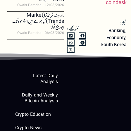
2026 – جائزہ
coindesk
Owais Paracha
12/03/2026
مارکیٹ ٹرینڈز (Market
Trends) کیا ہوتے ہیں؟ 4 موونگ
ٹیگز:
ایوریج ٹولز
شئیر کیجیے:
Banking
,
Owais Paracha
06/03/2026
Economy
,
South Korea
Latest Daily
Analysis
Daily and Weekly
Bitcoin Analysis
Crypto Education
Crypto News