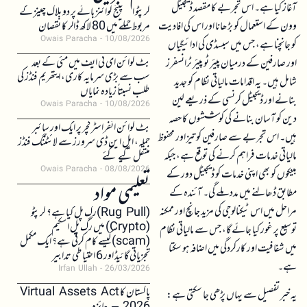
آغاز کیا ہے۔ اس تجربے کا مقصد ڈیجیٹل
کرپٹو ایکسچینج کوائنز بائے پر دو بلاک چینز کے
وون کے استعمال کو بڑھانا اور اس کی افادیت
مربوط حملے میں 80 لاکھ ڈالر کا نقصان
Owais Paracha
10/08/2026
کو جانچنا ہے، جس میں سبسڈی کی ادائیگیاں
بٹ کوائن ای ٹی ایف میں مئی کے بعد
اور صارفین کے درمیان پیئر ٹو پیئر ٹرانسفرز
سب سے بڑی سرمایہ کاری، ایتھریم فنڈز کی
شامل ہیں۔ یہ اقدامات مالیاتی نظام کو جدید
طلب نسبتاً زیادہ نمایاں
بنانے اور ڈیجیٹل کرنسی کے ذریعے لین
Owais Paracha
10/08/2026
دین کو آسان بنانے کی کوششوں کا حصہ
بٹ کوائن انفراسٹرکچر پر ایک اور سائبر
ہیں۔ اس تجربے سے صارفین کو تیز اور محفوظ
حملہ، ایل این ڈی سرورز سے لائٹننگ فنڈز
مالیاتی خدمات فراہم کرنے کی توقع ہے، جبکہ
منتقل کیے گئے
Owais Paracha
08/08/2026
بینکوں کو بھی اپنی خدمات کو ڈیجیٹل دور کے
تعلیمی مواد
مطابق ڈھالنے میں مدد ملے گی۔ آئندہ کے
مراحل میں اس ٹیکنالوجی کی مزید جانچ اور ممکنہ
(Rug Pull)رگ پل کیا ہے؟ کرپٹو
(Crypto) میں رگ پل اسکیم
توسیع پر غور کیا جائے گا، جس سے مالیاتی نظام
(scam)کیسے کام کرتی ہے؟ ایک مکمل
میں شفافیت اور کارکردگی میں اضافہ ہو سکتا
تجزیاتی گائیڈ اور 6 احتیاطی تدابیر
ہے۔
Irfan Ullah
26/03/2026
پاکستان کا Virtual Assets Act
یہ خبر تفصیل سے یہاں پڑھی جا سکتی ہے: