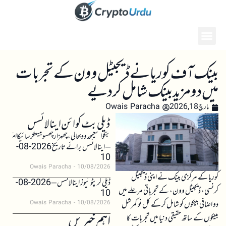
بینک آف کوریا نے ڈیجیٹل وون کے تجربات
میں دو مزید بینک شامل کر دیے
مارچ 18, 2026
Owais Paracha
ڈیلی بٹ کوائن اینالائسس
بٹکوائنکیمحدودبحالی،چھہزارچھسوبیستکرسائیکاامکان
– اینالائسس برائے تاریخ 2026-08-
10
Owais Paracha
10/08/2026
کوریا کے مرکزی بینک نے اپنی ڈیجیٹل
ڈیلی کرپٹو نیوز اینالائسس – 2026-08-
کرنسی، ڈیجیٹل وون، کے تجرباتی مرحلے میں
10
دو اضافی بینکوں کو شامل کر کے کل نو کمرشل
Owais Paracha
10/08/2026
اہم خبریں
بینکوں کے ساتھ حقیقی دنیا میں تجربات کا