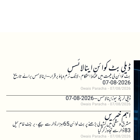
ڈیلی بٹ کوائن اینالائسس
بٹ کوائن کی قیمت میں محتاط استحکام، لانگ ٹرم دباؤ برقرار – اینالائسس برائے تاریخ
2026-08-07
Owais Paracha
07/08/2026
ڈیلی کرپٹو نیوز اینالائسس – 2026-08-07
Owais Paracha
07/08/2026
اہم خبریں
مشرقِ وسطیٰ میں کشیدگی بڑھنے پر بٹ کوائن 65 ہزار ڈالر سے نیچے، برینٹ خام تیل
83 ڈالر سے تجاوز کر گیا
Owais Paracha
07/08/2026