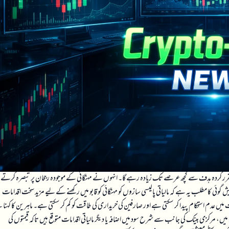
ر کردہ ہدف سے کچھ عرصے تک زیادہ رہے گا۔ انہوں نے مہنگائی کے موجودہ رجحان پر تبصرہ کرتے
وئی کا مطلب یہ ہے کہ مالیاتی پالیسی سازوں کو مہنگائی کو قابو میں رکھنے کے لیے مزید سخت اقدامات
ت میں عدم استحکام پیدا کر سکتی ہے اور صارفین کی خریداری کی طاقت کو کم کر سکتی ہے۔ ماہرین کا کہنا
ل میں، مرکزی بینک کی جانب سے شرح سود میں اضافہ یا دیگر مالیاتی اقدامات متوقع ہیں تاکہ قیمتوں کی