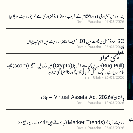
بند سورس سیکیورٹی کا دور اختتام کے قریب، کولڈ کارڈ کمزوری نے کرپٹو مارکیٹ کو ہلا دیا
Owais Paracha
07/08/2026
SC کروڈ آئل کی قیمت میں 1.01 فیصد اضافہ، مارکیٹ میں اہم تبدیلیاں
Owais Paracha
06/08/2026
تعلیمی مواد
(Rug Pull)رگ پل کیا ہے؟ کرپٹو (Crypto) میں رگ پل اسکیم (scam)کیسے
کام کرتی ہے؟ ایک مکمل تجزیاتی گائیڈ اور 6 احتیاطی تدابیر
Irfan Ullah
26/03/2026
پاکستان کا Virtual Assets Act 2026 – جائزہ
Owais Paracha
12/03/2026
 ہے
مارکیٹ ٹرینڈز (Market Trends) کیا ہوتے ہیں؟ 4 موونگ ایوریج ٹولز
Owais Paracha
06/03/2026