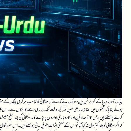
بینک آف کوریا کے گورنر شن ہین-سونگ نے کہا ہے کہ مہنگائی کا تناسب مرکزی بینک کے مقر
ہوئے بتایا کہ قیمتوں میں اضافہ عارضی نہیں بلکہ کچھ وقت تک جاری رہنے کا امکان ہے۔ اس پیش گ
کرنے پڑ سکتے ہیں، جس کا اثر صارفین اور کاروباری اداروں پر پڑے گا۔ مہنگائی کی بلند سطح معیش
کہ اگر مہنگائی کو جلد کنٹرول نہ کیا گیا تو اس کے منفی اثرات طویل مدتی ہو سکتے ہیں۔ اس صورتحا