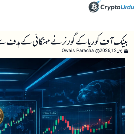
صفحہ اول
کرپٹو اینالائسس
تعلیم
اہم کرپٹو خبری
بینک آف کوریا کے گورنر نے مہنگائی کے ہدف سے ت
جون 12, 2026
Owais Paracha