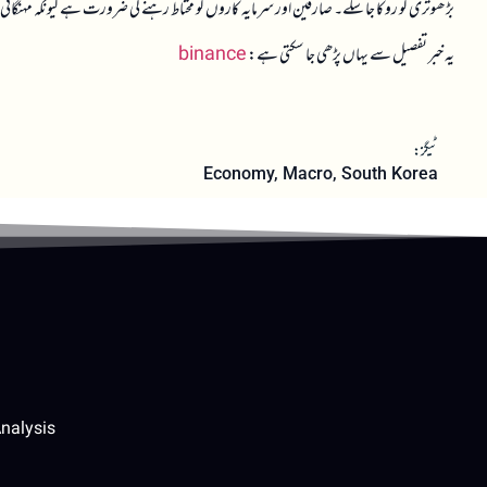
بڑھوتری کو روکا جا سکے۔ صارفین اور سرمایہ کاروں کو محتاط رہنے کی ضرورت ہے کیونکہ مہنگائی کی
یہ خبر تفصیل سے یہاں پڑھی جا سکتی ہے:
binance
ٹیگز:
Economy
,
Macro
,
South Korea
nalysis