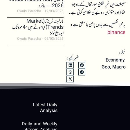
پاکستان کا Virtual Assets Act
معیشت میں غیر یقینی صورتحال کے باوجود
2026 – جائزہ
محتاط اور متوازن رویے کی عکاسی کرتی ہے۔
Owais Paracha
12/03/2026
مارکیٹ ٹرینڈز (Market
یہ خبر تفصیل سے یہاں پڑھی جا سکتی ہے:
Trends) کیا ہوتے ہیں؟ 4 موونگ
binance
ایوریج ٹولز
Owais Paracha
06/03/2026
ٹیگز:
شئیر کیجیے:
Economy
,
Geo
,
Macro
Latest Daily
Analysis
Daily and Weekly