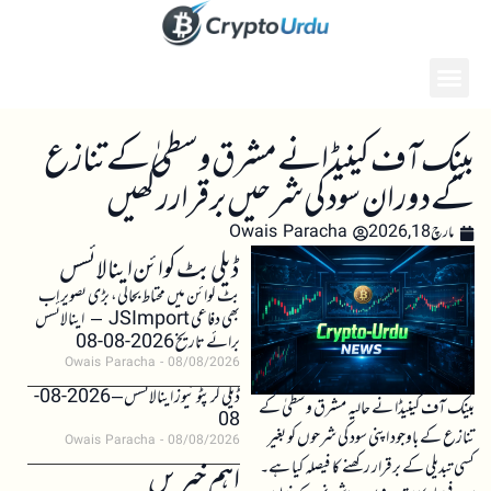
بینک آف کینیڈا نے مشرق وسطیٰ کے تنازع
کے دوران سود کی شرحیں برقرار رکھیں
مارچ 18, 2026
Owais Paracha
ڈیلی بٹ کوائن اینالائسس
بٹ کوائن میں محتاط بحالی، بڑی تصویر اب
بھی دفاعی JSImport – اینالائسس
برائے تاریخ 2026-08-08
Owais Paracha
08/08/2026
ڈیلی کرپٹو نیوز اینالائسس – 2026-08-
بینک آف کینیڈا نے حالیہ مشرق وسطیٰ کے
08
تنازع کے باوجود اپنی سود کی شرحوں کو بغیر
Owais Paracha
08/08/2026
کسی تبدیلی کے برقرار رکھنے کا فیصلہ کیا ہے۔
اہم خبریں