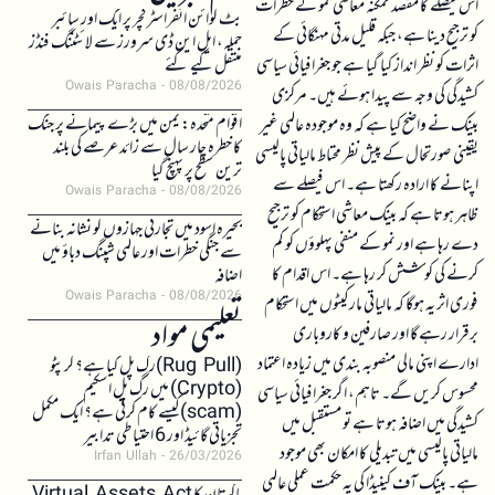
اس فیصلے کا مقصد ممکنہ معاشی نمو کے خطرات
بٹ کوائن انفراسٹرکچر پر ایک اور سائبر
کو ترجیح دینا ہے، جبکہ قلیل مدتی مہنگائی کے
حملہ، ایل این ڈی سرورز سے لائٹننگ فنڈز
اثرات کو نظر انداز کیا گیا ہے جو جغرافیائی سیاسی
منتقل کیے گئے
Owais Paracha
08/08/2026
کشیدگی کی وجہ سے پیدا ہوئے ہیں۔ مرکزی
اقوام متحدہ: یمن میں بڑے پیمانے پر جنگ
بینک نے واضح کیا ہے کہ وہ موجودہ عالمی غیر
کا خطرہ چار سال سے زائد عرصے کی بلند
یقینی صورتحال کے پیش نظر محتاط مالیاتی پالیسی
ترین سطح پر پہنچ گیا
اپنانے کا ارادہ رکھتا ہے۔ اس فیصلے سے
Owais Paracha
08/08/2026
ظاہر ہوتا ہے کہ بینک معاشی استحکام کو ترجیح
بحیرہ اسود میں تجارتی جہازوں کو نشانہ بنانے
دے رہا ہے اور نمو کے منفی پہلوؤں کو کم
سے جنگی خطرات اور عالمی شپنگ دباؤ میں
کرنے کی کوشش کر رہا ہے۔ اس اقدام کا
اضافہ
Owais Paracha
08/08/2026
فوری اثر یہ ہوگا کہ مالیاتی مارکیٹوں میں استحکام
تعلیمی مواد
برقرار رہے گا اور صارفین و کاروباری
ادارے اپنی مالی منصوبہ بندی میں زیادہ اعتماد
(Rug Pull)رگ پل کیا ہے؟ کرپٹو
(Crypto) میں رگ پل اسکیم
محسوس کریں گے۔ تاہم، اگر جغرافیائی سیاسی
(scam)کیسے کام کرتی ہے؟ ایک مکمل
کشیدگی میں اضافہ ہوتا ہے تو مستقبل میں
تجزیاتی گائیڈ اور 6 احتیاطی تدابیر
مالیاتی پالیسی میں تبدیلی کا امکان بھی موجود
Irfan Ullah
26/03/2026
ہے۔ بینک آف کینیڈا کی یہ حکمت عملی عالمی