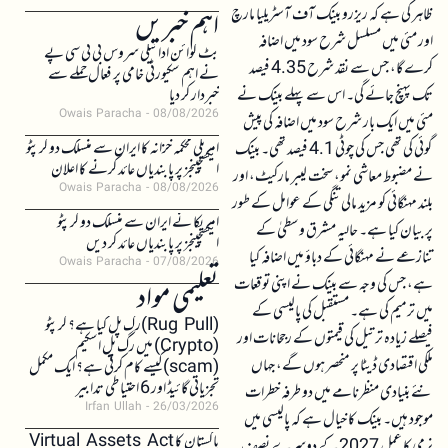
ظاہر کی ہے کہ ریزرو بینک آف آسٹریلیا مارچ
اہم خبریں
اور مئی میں مسلسل شرح سود میں اضافہ
بٹ کوائن ادائیگی سروس بی ٹی سی پے
کرے گا، جس سے نقد شرح 4.35 فیصد
نے اہم سکیورٹی خامی پر فعال حملے سے
تک پہنچ جائے گی۔ اس سے پہلے بینک نے
خبردار کر دیا
Owais Paracha
08/08/2026
مئی میں ایک بار شرح سود میں اضافہ کی پیش
امریکی محکمہ خزانہ کا ایران سے منسلک دو کرپٹو
گوئی کی تھی جس کی چوٹی 4.1 فیصد تھی۔ بینک
ایکسچینجز پر پابندیاں عائد کرنے کا اعلان
نے مضبوط معاشی نمو، سخت لیبر مارکیٹ، اور
Owais Paracha
08/08/2026
بلند مہنگائی کو مزید مالی تنگی کے عوامل کے طور
امریکا نے ایران سے منسلک دو کرپٹو
پر بیان کیا ہے۔ حالیہ مشرق وسطیٰ کے
ایکسچینجز پر پابندیاں عائد کر دیں
تنازعے نے مہنگائی کے دباؤ میں اضافہ کیا
Owais Paracha
07/08/2026
ہے، جس کی وجہ سے بینک نے اپنی توقعات
تعلیمی مواد
میں ترمیم کی ہے۔ مستقبل کی پالیسی کے
(Rug Pull)رگ پل کیا ہے؟ کرپٹو
فیصلے زیادہ تر تیل کی قیمتوں کے رجحانات اور
(Crypto) میں رگ پل اسکیم
ملکی اقتصادی ڈیٹا پر منحصر ہوں گے، جہاں
(scam)کیسے کام کرتی ہے؟ ایک مکمل
تجزیاتی گائیڈ اور 6 احتیاطی تدابیر
نئے بنیادی منظرنامے میں دو طرفہ خطرات
Irfan Ullah
26/03/2026
موجود ہیں۔ بینک کا خیال ہے کہ پالیسی میں
پاکستان کا Virtual Assets Act
نرمی کا عمل 2027 کے دوسرے نصف