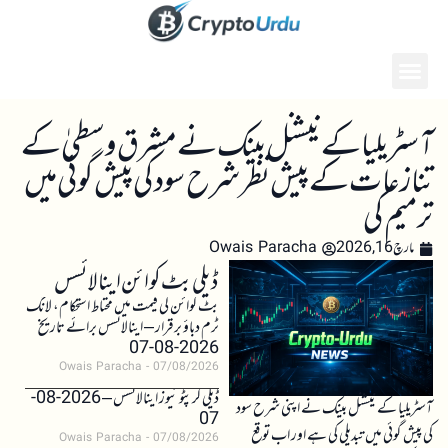
آسٹریلیا کے نیشنل بینک نے مشرق وسطیٰ کے
تنازعات کے پیش نظر شرح سود کی پیش گوئی میں
ترمیم کی
مارچ 16, 2026
Owais Paracha
ڈیلی بٹ کوائن اینالائسس
بٹ کوائن کی قیمت میں محتاط استحکام، لانگ
ٹرم دباؤ برقرار – اینالائسس برائے تاریخ
2026-08-07
Owais Paracha
07/08/2026
ڈیلی کرپٹو نیوز اینالائسس – 2026-08-
آسٹریلیا کے نیشنل بینک نے اپنی شرح سود
07
کی پیش گوئی میں تبدیلی کی ہے اور اب توقع
Owais Paracha
07/08/2026