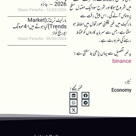
2026 – جائزہ
میں شروع ہوگا اور شرح سود ایک معتدل سطح
Owais Paracha
12/03/2026
پر واپس آئے گی۔ اس پیش رفت سے
مارکیٹ ٹرینڈز (Market
مارکیٹ میں غیر یقینی صورتحال میں اضافہ ہو
Trends) کیا ہوتے ہیں؟ 4 موونگ
سکتا ہے، جس سے سرمایہ کاروں کو محتاط
ایوریج ٹولز
Owais Paracha
06/03/2026
رہنے کی ضرورت ہے۔
یہ خبر تفصیل سے یہاں پڑھی جا سکتی ہے:
binance
ٹیگز:
شئیر کیجیے:
Economy