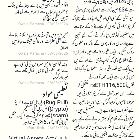
اپریل 2026 میں ڈیفائی پلیٹ فارمز
اقوام متحدہ: یمن میں بڑے پیمانے پر جنگ
سے 634 ملین ڈالر سے زائد کی چوری ہوئی۔
کا خطرہ چار سال سے زائد عرصے کی بلند
امیونیفی کے سی ای او مچل امیڈور نے بتایا کہ
ترین سطح پر پہنچ گیا
Owais Paracha
08/08/2026
کرپٹو سیکورٹی ٹیموں کو ایسے ماڈلز کے مقابلے
بحیرہ اسود میں تجارتی جہازوں کو نشانہ بنانے
میں مضبوط کوڈ بیس تیار کرنے کے لیے تین
سے جنگی خطرات اور عالمی شپنگ دباؤ میں
سے چار سال درکار ہوں گے تاکہ وہ حملوں کو
اضافہ
روک سکیں۔ ایک علیحدہ واقعے میں، لیئر زیرو
Owais Paracha
08/08/2026
نے اطلاع دی کہ کیلپ ڈی اے او کے پل
بٹ کوائن ادائیگی سروس بی ٹی سی پے
میں ایک ہی تصدیقی راستہ استعمال کیا گیا تھا،
نے اہم سکیورٹی خامی پر فعال حملے سے
جس کی وجہ سے ایک حملہ آور نے
خبردار کر دیا
Owais Paracha
08/08/2026
تقریباً 116,500 rsETH منتقل کر
تعلیمی مواد
لیے۔ اس صورتحال نے کرپٹو سیکورٹی میں
موجود خامیوں کو اجاگر کیا ہے اور صارفین کے
(Rug Pull)رگ پل کیا ہے؟ کرپٹو
(Crypto) میں رگ پل اسکیم
لیے خطرات بڑھا دیے ہیں۔ مستقبل میں،
(scam)کیسے کام کرتی ہے؟ ایک مکمل
سیکورٹی کے نظام کو بہتر بنانے کے لیے جدید
تجزیاتی گائیڈ اور 6 احتیاطی تدابیر
تکنیکی اقدامات کی ضرورت ہوگی تاکہ صارفین
Irfan Ullah
26/03/2026
کے فنڈز کی حفاظت یقینی بنائی جا سکے۔