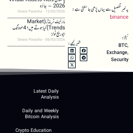
پاکستان کا Virtual Assets Act
2026 – جائزہ
یہ خبر تفصیل سے یہاں پڑھی جا سکتی ہے:
Owais Paracha
12/03/2026
binance
مارکیٹ ٹرینڈز (Market
Trends) کیا ہوتے ہیں؟ 4 موونگ
ایوریج ٹولز
ٹیگز:
Owais Paracha
06/03/2026
شئیر کیجیے:
BTC
,
Exchange
,
Security
Latest Daily
Analysis
Daily and Weekly
Bitcoin Analysis
Crypto Education