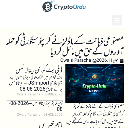
مصنوعی ذہانت کے ماڈلز نے کرپٹو سیکورٹی کو حملہ
آوروں کے حق میں مائل کر دیا
جون 11, 2026
Owais Paracha
ڈیلی بٹ کوائن اینالائسس
بٹ کوائن میں محتاط بحالی، بڑی تصویر اب
بھی دفاعی JSImport – اینالائسس
برائے تاریخ 2026-08-08
Owais Paracha
08/08/2026
ڈیلی کرپٹو نیوز اینالائسس – 2026-08-
مصنوعی ذہانت کے نئے ماڈلز نے کرپٹو
08
کرنسی کی سیکورٹی کے نظام کو حملہ آوروں
Owais Paracha
08/08/2026
کے حق میں مائل کر دیا ہے، جس کے نتیجے میں
اہم خبریں