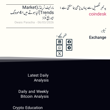
یہ خبر تفصیل سے یہاں پڑھی جا سکتی ہے:
مارکیٹ ٹرینڈز (Market
Trends) کیا ہوتے ہیں؟ 4 موونگ
coindesk
ایوریج ٹولز
Owais Paracha
06/03/2026
ٹیگز:
شئیر کیجیے:
Exchange
Latest Daily
Analysis
Daily and Weekly
Bitcoin Analysis
Crypto Education