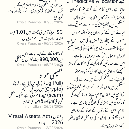
جسے Predictive Allocation کہا
بند سورس سیکیورٹی کا دور اختتام کے
جاتا ہے۔ اس نظام کے تحت شرکاء کو ان
قریب، کولڈ کارڈ کمزوری نے کرپٹو مارکیٹ
پولز کی جانب ترغیب دی جائے گی جہاں
کو ہلا دیا
Owais Paracha
07/08/2026
مستقبل میں لیکویڈیٹی کی ضرورت متوقع ہے،
SC کروڈ آئل کی قیمت میں 1.01 فیصد
بجائے اس کے کہ وہ ان پولز کو انعام دیں
اضافہ، مارکیٹ میں اہم تبدیلیاں
جنہوں نے پہلے ہی فیسز پیدا کی ہیں۔ اس اپ
Owais Paracha
06/08/2026
گریڈ کا مقصد مارکیٹ میں لیکویڈیٹی کی بہتر تقسیم
کولڈکارڈ حملے کے بعد سات دنوں
اور زیادہ فعال شرکت کو فروغ دینا ہے۔
میں 890,000 بٹ کوائن کی منتقلی
اس سے صارفین کو مارکیٹ کی حرکات کو بہتر
Owais Paracha
05/08/2026
سمجھنے اور اپنی سرمایہ کاری کو زیادہ مؤثر
تعلیمی مواد
طریقے سے منظم کرنے میں مدد ملے گی۔
(Rug Pull)رگ پل کیا ہے؟ کرپٹو
مستقبل میں اس نظام کے ذریعے لیکویڈیٹی کی
(Crypto) میں رگ پل اسکیم
فراہمی میں توازن قائم رہنے اور مارکیٹ کی
(scam)کیسے کام کرتی ہے؟ ایک مکمل
تجزیاتی گائیڈ اور 6 احتیاطی تدابیر
کارکردگی میں بہتری کی توقع کی جا رہی ہے۔
Irfan Ullah
26/03/2026
تاہم، اس نئے ماڈل کے نفاذ کے دوران
پاکستان کا Virtual Assets Act
ممکنہ چیلنجز اور مارکیٹ کی ردعمل کو بھی مدنظر
2026 – جائزہ
رکھنا ضروری ہوگا۔
Owais Paracha
12/03/2026