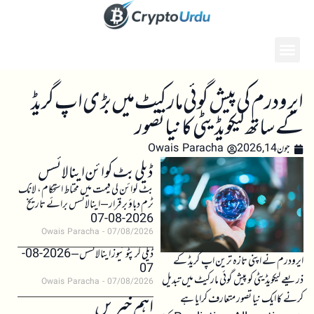
ایرودرم کی پیش گوئی مارکیٹ میں بڑی اپ گریڈ
کے ساتھ لیکویڈیٹی کا نیا تصور
جون 14, 2026
Owais Paracha
ڈیلی بٹ کوائن اینالائسس
بٹ کوائن کی قیمت میں محتاط استحکام، لانگ
ٹرم دباؤ برقرار – اینالائسس برائے تاریخ
2026-08-07
Owais Paracha
07/08/2026
ڈیلی کرپٹو نیوز اینالائسس – 2026-08-
ایرودرم نے اپنی تازہ ترین اپ گریڈ کے
07
ذریعے لیکویڈیٹی کو پیش گوئی مارکیٹ میں تبدیل
Owais Paracha
07/08/2026
کرنے کا ایک نیا تصور متعارف کرایا ہے
اہم خبریں