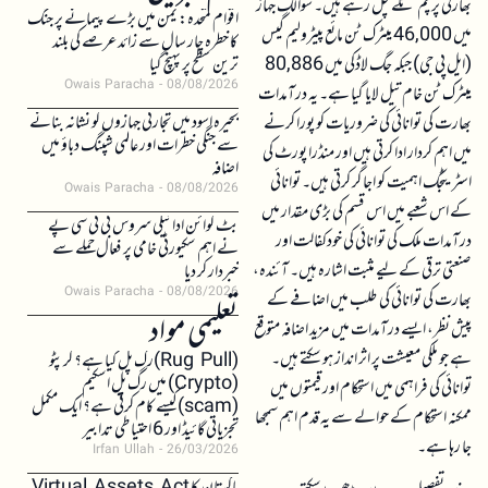
بھارتی پرچم تلے چل رہے ہیں۔ شوالک جہاز
اقوام متحدہ: یمن میں بڑے پیمانے پر جنگ
میں 46,000 میٹرک ٹن مائع پیٹرولیم گیس
کا خطرہ چار سال سے زائد عرصے کی بلند
(ایل پی جی) جبکہ جگ لاڈکی میں 80,886
ترین سطح پر پہنچ گیا
Owais Paracha
08/08/2026
میٹرک ٹن خام تیل لایا گیا ہے۔ یہ درآمدات
بحیرہ اسود میں تجارتی جہازوں کو نشانہ بنانے
بھارت کی توانائی کی ضروریات کو پورا کرنے
سے جنگی خطرات اور عالمی شپنگ دباؤ میں
میں اہم کردار ادا کرتی ہیں اور منڈرا پورٹ کی
اضافہ
اسٹریٹجک اہمیت کو اجاگر کرتی ہیں۔ توانائی
Owais Paracha
08/08/2026
کے اس شعبے میں اس قسم کی بڑی مقدار میں
بٹ کوائن ادائیگی سروس بی ٹی سی پے
درآمدات ملک کی توانائی کی خودکفالت اور
نے اہم سکیورٹی خامی پر فعال حملے سے
صنعتی ترقی کے لیے مثبت اشارہ ہیں۔ آئندہ،
خبردار کر دیا
Owais Paracha
08/08/2026
بھارت کی توانائی کی طلب میں اضافے کے
تعلیمی مواد
پیش نظر، ایسے درآمدات میں مزید اضافہ متوقع
ہے جو ملکی معیشت پر اثر انداز ہو سکتے ہیں۔
(Rug Pull)رگ پل کیا ہے؟ کرپٹو
(Crypto) میں رگ پل اسکیم
توانائی کی فراہمی میں استحکام اور قیمتوں میں
(scam)کیسے کام کرتی ہے؟ ایک مکمل
ممکنہ استحکام کے حوالے سے یہ قدم اہم سمجھا
تجزیاتی گائیڈ اور 6 احتیاطی تدابیر
جا رہا ہے۔
Irfan Ullah
26/03/2026