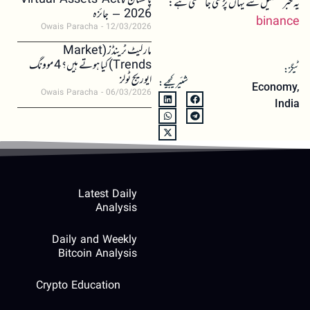
پاکستان کا Virtual Assets Act
یہ خبر تفصیل سے یہاں پڑھی جا سکتی ہے:
2026 – جائزہ
binance
Owais Paracha
12/03/2026
مارکیٹ ٹرینڈز (Market
Trends) کیا ہوتے ہیں؟ 4 موونگ
ٹیگز:
ایوریج ٹولز
شئیر کیجیے:
Economy
,
Owais Paracha
06/03/2026
India
Latest Daily
Analysis
Daily and Weekly
Bitcoin Analysis
Crypto Education