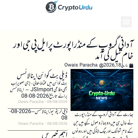
آدانی گروپ کے منڈرا پورٹ پر ایل پی جی اور
خام تیل کی آمد
مارچ 18, 2026
Owais Paracha
ڈیلی بٹ کوائن اینالائسس
بٹ کوائن میں محتاط بحالی، بڑی تصویر اب
بھی دفاعی JSImport – اینالائسس
برائے تاریخ 2026-08-08
Owais Paracha
08/08/2026
ڈیلی کرپٹو نیوز اینالائسس – 2026-08-
بھارت کے آدانی گروپ کے منڈرا پورٹ
08
نے حال ہی میں دو جہاز وصول کیے ہیں جن
Owais Paracha
08/08/2026
کے نام شوالک اور جگ لاڈکی ہیں اور دونوں
اہم خبریں