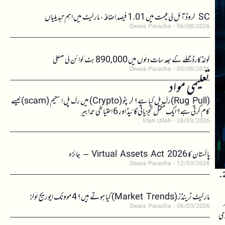
SC کروڈ آئل کی قیمت میں 1.01 فیصد اضافہ، مارکیٹ میں اہم تبدیلیاں
Owais Paracha
06/08/2026
کولڈکارڈ حملے کے بعد سات دنوں میں 890,000 بٹ کوائن کی منتقلی
Owais Paracha
05/08/2026
تعلیمی مواد
(Rug Pull)رگ پل کیا ہے؟ کرپٹو (Crypto) میں رگ پل اسکیم (scam)کیسے
کام کرتی ہے؟ ایک مکمل تجزیاتی گائیڈ اور 6 احتیاطی تدابیر
Irfan Ullah
26/03/2026
پاکستان کا Virtual Assets Act 2026 – جائزہ
Owais Paracha
12/03/2026
کھتے۔
مارکیٹ ٹرینڈز (Market Trends) کیا ہوتے ہیں؟ 4 موونگ ایوریج ٹولز
Owais Paracha
06/03/2026
ری