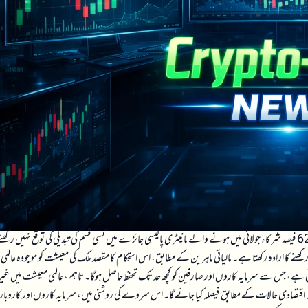
سنگاپور کی مانیٹری اتھارٹی کی جانب سے کیے گئے ایک سروے میں یہ بات سامنے آئی ہے کہ 62 فیصد شرکاء جولائی میں ہونے والے مانیٹری پالیسی جائزے میں کسی قسم کی تبدیلی کی توقع نہیں ر
 کا ارادہ رکھتا ہے۔ مالیاتی ماہرین کے مطابق، اس استحکام کا مقصد ملک کی معیشت کو موجودہ عالمی
جاتی ہے، جس سے سرمایہ کاروں اور صارفین کو کچھ حد تک تحفظ حاصل ہوگا۔ تاہم، عالمی معیشت میں غیر
و کہ اقتصادی حالات کے مطابق فیصلہ کیا جائے گا۔ اس سروے کی روشنی میں، سرمایہ کاروں اور کاروبا