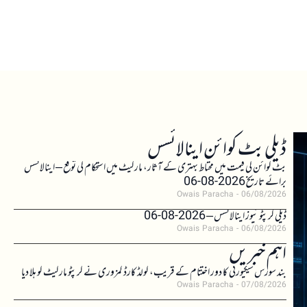
ڈیلی بٹ کوائن اینالائسس
بٹ کوائن کی قیمت میں محتاط بہتری کے آثار، مارکیٹ میں استحکام کی توقع – اینالائسس
برائے تاریخ 2026-08-06
Owais Paracha
06/08/2026
ڈیلی کرپٹو نیوز اینالائسس – 2026-08-06
Owais Paracha
06/08/2026
اہم خبریں
بند سورس سیکیورٹی کا دور اختتام کے قریب، کولڈ کارڈ کمزوری نے کرپٹو مارکیٹ کو ہلا دیا
Owais Paracha
07/08/2026