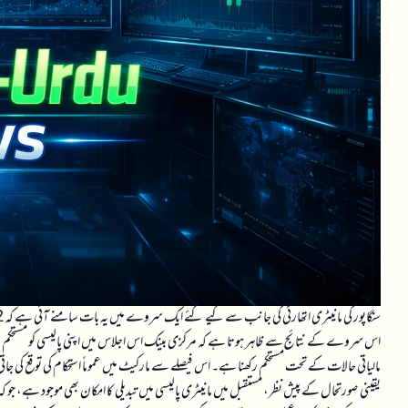
اس سروے کے نتائج سے ظاہر ہوتا ہے کہ مرکزی بینک اس اجلاس میں اپنی پالیسی کو مستحکم رکھنے
مالیاتی حالات کے تحت مستحکم رکھنا ہے۔ اس فیصلے سے مارکیٹ میں عموماً استحکام کی توقع کی 
یقینی صورتحال کے پیش نظر، مستقبل میں مانیٹری پالیسی میں تبدیلی کا امکان بھی موجود ہے، ج