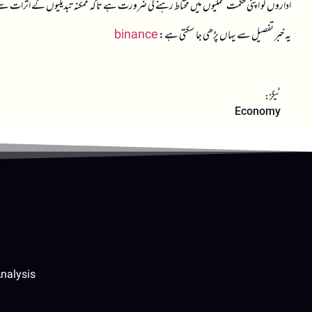
اداروں کو اپنی حکمت عملیوں میں محتاط رہنے کی ضرورت ہے تاکہ ممکنہ تبدیلیوں کے اثرات سے 
یہ خبر تفصیل سے یہاں پڑھی جا سکتی ہے:
binance
ٹیگز:
Economy
nalysis