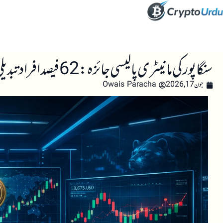
صفحہ اول
کرپٹو اینالائسس
تعلیم
اہم کرپٹو خبری
سنگاپور کی مانیٹری پالیسی جائزہ: 62 فیصد افراد تبدیلی کی توقع نہیں رکھتے
جون 17, 2026
Owais Paracha