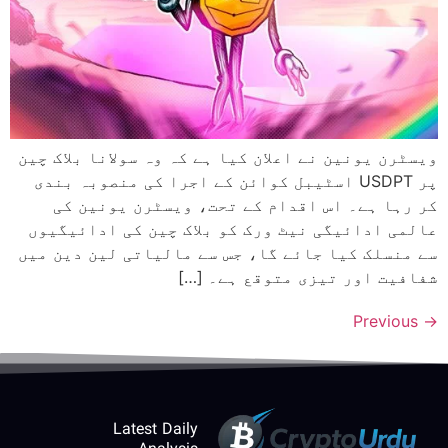
ویسٹرن یونین نے اعلان کیا ہے کہ وہ سولانا بلاک چین
پر USDPT اسٹیبل کوائن کے اجرا کی منصوبہ بندی
کر رہا ہے۔ اس اقدام کے تحت، ویسٹرن یونین کی
عالمی ادائیگی نیٹ ورک کو بلاک چین کی ادائیگیوں
سے منسلک کیا جائے گا، جس سے مالیاتی لین دین میں
شفافیت اور تیزی متوقع ہے۔ […]
Previous
→
Latest Daily