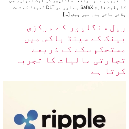
کے قریب ہے۔ یہ واقعہ سنگاپور کی ایک کمپنی، جس
کا پلیٹ فارم SafeX ہے اور جو DLT لمیٹڈ کے تحت
چلائی جاتی ہے، میں پیش […]
رپل سنگاپور کے مرکزی
بینک کے سینڈ باکس میں
مستحکم سکے کے ذریعے
تجارتی مالیات کا تجربہ
کرتا ہے