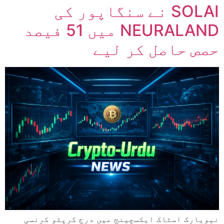
SOLAI نے سنگاپور کی
NEURALAND میں 51 فیصد
حصص حاصل کر لیے
نیویارک اسٹاک ایکسچینج میں درج کرپٹو کرنسی