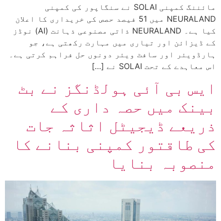
مائننگ کمپنی SOLAI نے سنگاپور کی کمپنی
NEURALAND میں 51 فیصد حصص کی خریداری کا اعلان
کیا ہے۔ NEURALAND ذاتی مصنوعی ذہانت (AI) نوڈز
کے ڈیزائن اور تیاری میں مہارت رکھتی ہے، جو
ہارڈویئر اور سافٹ ویئر دونوں حل فراہم کرتی ہے۔
اس معاہدے کے تحت SOLAI نے […]
ایس بی آئی ہولڈنگز نے بٹ
بینک میں حصہ داری کے
ذریعے ڈیجیٹل اثاثہ جات
کی طاقتور کمپنی بنانے کا
منصوبہ بنایا