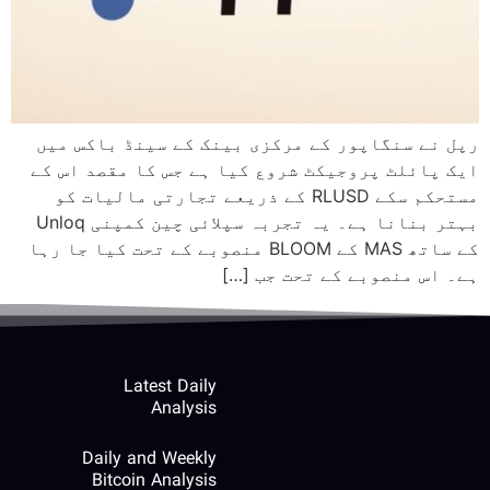
رپل نے سنگاپور کے مرکزی بینک کے سینڈ باکس میں
ایک پائلٹ پروجیکٹ شروع کیا ہے جس کا مقصد اس کے
مستحکم سکے RLUSD کے ذریعے تجارتی مالیات کو
بہتر بنانا ہے۔ یہ تجربہ سپلائی چین کمپنی Unloq
کے ساتھ MAS کے BLOOM منصوبے کے تحت کیا جا رہا
ہے۔ اس منصوبے کے تحت جب […]
Latest Daily
Analysis
Daily and Weekly
Bitcoin Analysis