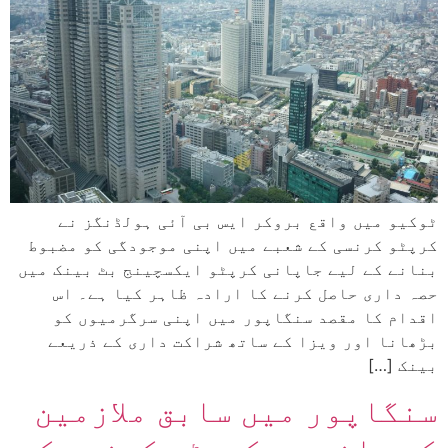
ٹوکیو میں واقع بروکر ایس بی آئی ہولڈنگز نے
کرپٹو کرنسی کے شعبے میں اپنی موجودگی کو مضبوط
بنانے کے لیے جاپانی کرپٹو ایکسچینج بٹ بینک میں
حصہ داری حاصل کرنے کا ارادہ ظاہر کیا ہے۔ اس
اقدام کا مقصد سنگاپور میں اپنی سرگرمیوں کو
بڑھانا اور ویزا کے ساتھ شراکت داری کے ذریعے
بینک […]
سنگاپور میں سابق ملازمین