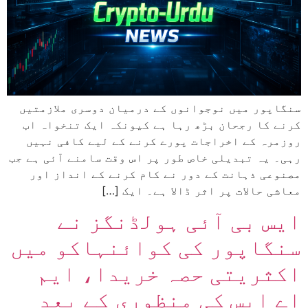
سنگاپور میں نوجوانوں کے درمیان دوسری ملازمتیں
کرنے کا رجحان بڑھ رہا ہے کیونکہ ایک تنخواہ اب
روزمرہ کے اخراجات پورے کرنے کے لیے کافی نہیں
رہی۔ یہ تبدیلی خاص طور پر اس وقت سامنے آئی ہے جب
مصنوعی ذہانت کے دور نے کام کرنے کے انداز اور
معاشی حالات پر اثر ڈالا ہے۔ ایک […]
ایس بی آئی ہولڈنگز نے
سنگاپور کی کوائنہاکو میں
اکثریتی حصہ خریدا، ایم
اے ایس کی منظوری کے بعد