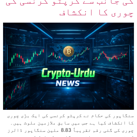
کی جانب سے کرپٹو کرنسی کی
چوری کا انکشاف
سنگاپور کی حکام نے کرپٹو کرنسی کی ایک بڑی چوری
کا انکشاف کیا ہے جس میں سابق ملازمین ملوث ہیں۔
چوری کی گئی رقم تقریباً 8.83 ملین سنگاپور ڈالرز