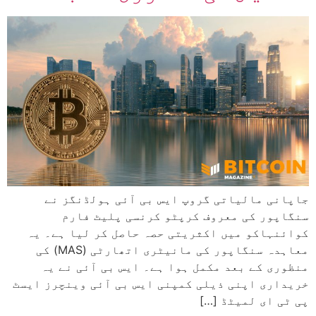
جاپانی مالیاتی گروپ ایس بی آئی ہولڈنگز نے
سنگاپور کی معروف کرپٹو کرنسی پلیٹ فارم
کوائنہاکو میں اکثریتی حصہ حاصل کر لیا ہے۔ یہ
معاہدہ سنگاپور کی مانیٹری اتھارٹی (MAS) کی
منظوری کے بعد مکمل ہوا ہے۔ ایس بی آئی نے یہ
خریداری اپنی ذیلی کمپنی ایس بی آئی وینچرز ایسٹ
پی ٹی ای لمیٹڈ […]