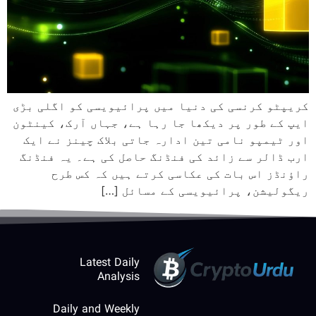
کریپٹو کرنسی کی دنیا میں پرائیویسی کو اگلی بڑی
ایپ کے طور پر دیکھا جا رہا ہے، جہاں آرک، کینٹون
اور ٹیمپو نامی تین ادارہ جاتی بلاک چینز نے ایک
ارب ڈالر سے زائد کی فنڈنگ حاصل کی ہے۔ یہ فنڈنگ
راؤنڈز اس بات کی عکاسی کرتے ہیں کہ کس طرح
ریگولیشن، پرائیویسی کے مسائل […]
Latest Daily
Analysis
Daily and Weekly