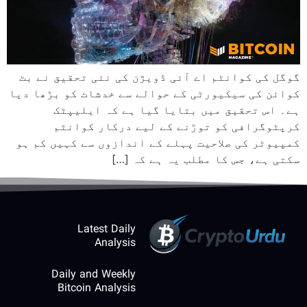
گوگل کی کوانٹم اے آئی ڈویژن کی نئی تحقیق نے بٹ
کوائن کی سیکیورٹی کے حوالے سے خدشات کو بڑھا دیا
ہے۔ اس تحقیق میں بتایا گیا ہے کہ ایلیپٹک
کرپٹوگرافی کو توڑنے کے لیے درکار کوانٹم
کمپیوٹر کی صلاحیت پہلے کے اندازوں سے کہیں کم ہو
سکتی ہے، جس کا مطلب یہ ہے کہ […]
Latest Daily
Analysis
Daily and Weekly
Bitcoin Analysis