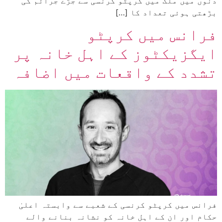
دنوں میں ملک میں کرپٹو کرنسی سے جڑے جرائم کی
بڑھتی ہوئی تعداد کا […]
فرانس میں کرپٹو
ایگزیکٹوز کے اہل خانہ پر
تشدد کے واقعات میں اضافہ
فرانس میں کرپٹو کرنسی کے شعبے سے وابستہ اعلیٰ
حکام اور ان کے اہل خانہ کو نشانہ بنانے والے