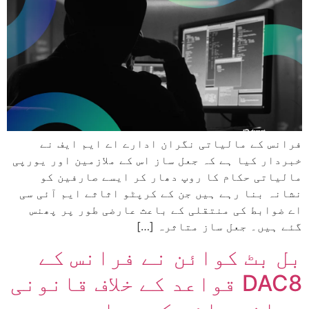
فرانس کے مالیاتی نگران ادارے اے ایم ایف نے
خبردار کیا ہے کہ جعل ساز اس کے ملازمین اور یورپی
مالیاتی حکام کا روپ دھار کر ایسے صارفین کو
نشانہ بنا رہے ہیں جن کے کرپٹو اثاثے ایم آئی سی
اے ضوابط کی منتقلی کے باعث عارضی طور پر پھنس
گئے ہیں۔ جعل ساز متاثرہ […]
بل بٹ کوائن نے فرانس کے
DAC8 قواعد کے خلاف قانونی