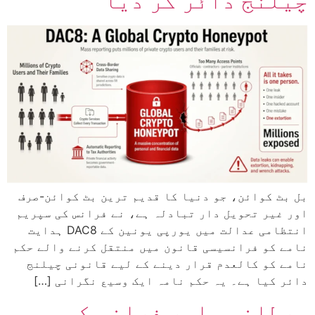
چیلنج دائر کر دیا
بل بٹ کوائن، جو دنیا کا قدیم ترین بٹ کوائن-صرف
اور غیر تحویل دار تبادلہ ہے، نے فرانس کی سپریم
انتظامی عدالت میں یورپی یونین کے DAC8 ہدایت
نامے کو فرانسیسی قانون میں منتقل کرنے والے حکم
نامے کو کالعدم قرار دینے کے لیے قانونی چیلنج
دائر کیا ہے۔ یہ حکم نامہ ایک وسیع نگرانی […]
برطانیہ اور فرانس کی