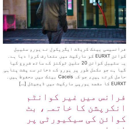
فرانسیسی بینک کریڈٹ ایگریکول نے یورو سٹیبل
کوائن EURXT کو مارکیٹ میں متعارف کروا دیا ہے۔
یہ سٹیبل کوائن 20 ملین ٹوکنز کے ساتھ شروع کیا
گیا ہے جو مکمل طور پر یورو کے ذخائر سے پشت پناہی
حاصل کرتے ہیں، جو کہ Caceis بینک میں محفوظ ہیں۔
EURXT کا مقصد یورپی مارکیٹ میں ڈیجیٹل […]
فرانس میں غیر کوانٹم
انکرپشن کا خاتمہ، بٹ
کوائن کی سیکیورٹی پر