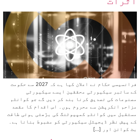
اثرات
فرانسیسی حکام نے اعلان کیا ہے کہ 2027 سے حکومت
کے سائبر سیکیورٹی محققین ایسے سیکیورٹی
مصنوعات کی تصدیق کرنا بند کر دیں گے جو کوانٹم
مزاحم انکرپشن سے محروم ہوں۔ اس اقدام کا مقصد
مستقبل میں کوانٹم کمپیوٹنگ کی بڑھتی ہوئی طاقت
کے پیش نظر ڈیجیٹل سیکیورٹی کو مضبوط بنانا ہے۔
بٹ کوائن اور […]