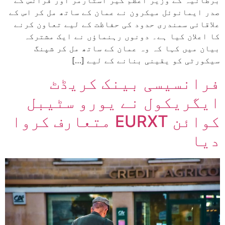
برطانیہ کے وزیر اعظم کیر اسٹارمر اور فرانس کے
صدر ایمانوئل میکرون نے عمان کے ساتھ مل کر اس کے
علاقائی سمندری حدود کی حفاظت کے لیے تعاون کرنے
کا اعلان کیا ہے۔ دونوں رہنماؤں نے ایک مشترکہ
بیان میں کہا کہ وہ عمان کے ساتھ مل کر شپنگ
سیکورٹی کو یقینی بنانے کے لیے […]
فرانسیسی بینک کریڈٹ
ایگریکول نے یورو سٹیبل
کوائن EURXT متعارف کروا
دیا