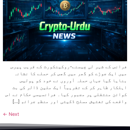
فرانس کے شہر لی چیسنے-روکینکورٹ کے قریب پیرس
میں ایک جوڑے کو گھر میں گھس کر حملے کا نشانہ
بنایا گیا جہاں حملہ آوروں نے خود کو پولیس
اہلکار ظاہر کر کے تقریباً ایک ملین ڈالر کی بٹ
کوائن منتقلی پر مجبور کیا۔ فرانسیسی حکام نے اس
واقعے کی تفتیش مسلح ڈکیتی اور منظم جرائم […]
←
Next