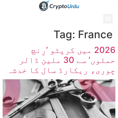
Tag:
France
2026 میں کرپٹو ’رِنچ
حملوں‘ سے 30 ملین ڈالر
چوری، ریکارڈ سال کا خدشہ