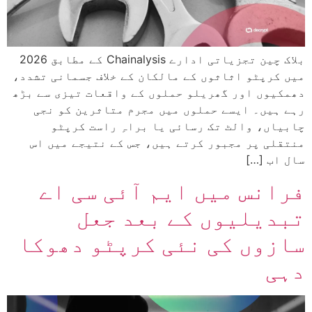
بلاک چین تجزیاتی ادارے Chainalysis کے مطابق 2026
میں کرپٹو اثاثوں کے مالکان کے خلاف جسمانی تشدد،
دھمکیوں اور گھریلو حملوں کے واقعات تیزی سے بڑھ
رہے ہیں۔ ایسے حملوں میں مجرم متاثرین کو نجی
چابیاں، والٹ تک رسائی یا براہِ راست کرپٹو
منتقلی پر مجبور کرتے ہیں، جس کے نتیجے میں اس
سال اب […]
فرانس میں ایم آئی سی اے
تبدیلیوں کے بعد جعل
سازوں کی نئی کرپٹو دھوکا
دہی