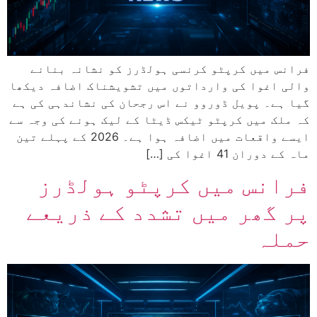
فرانس میں کرپٹو کرنسی ہولڈرز کو نشانہ بنانے
والی اغوا کی وارداتوں میں تشویشناک اضافہ دیکھا
گیا ہے۔ پویل ڈوروو نے اس رجحان کی نشاندہی کی ہے
کہ ملک میں کرپٹو ٹیکس ڈیٹا کے لیک ہونے کی وجہ سے
ایسے واقعات میں اضافہ ہوا ہے۔ 2026 کے پہلے تین
ماہ کے دوران 41 اغوا کی […]
فرانس میں کرپٹو ہولڈرز
پر گھر میں تشدد کے ذریعے
حملہ