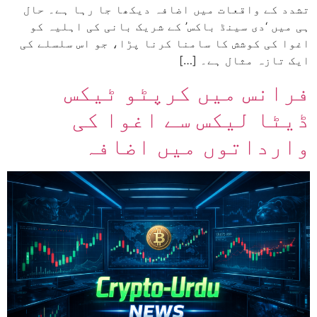
تشدد کے واقعات میں اضافہ دیکھا جا رہا ہے۔ حال
ہی میں ‘دی سینڈ باکس’ کے شریک بانی کی اہلیہ کو
اغوا کی کوشش کا سامنا کرنا پڑا، جو اس سلسلے کی
ایک تازہ مثال ہے۔ […]
فرانس میں کرپٹو ٹیکس
ڈیٹا لیکس سے اغوا کی
وارداتوں میں اضافہ