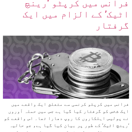
فرانس میں کرپٹو ‘رینچ
اٹیک’ کے الزام میں ایک
گرفتار
فرانس میں کرپٹو کرنسی سے متعلق ایک واقعے میں
ایک شخص کو گرفتار کیا گیا ہے جس میں حملہ آوروں
نے پولیس اہلکاروں کا روپ دھارا تھا۔ اس واقعے کو
‘رینچ اٹیک’ کے طور پر بیان کیا گیا ہے، جو حالیہ