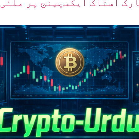
ارک اسٹاک ایکسچینج پر ملٹی 