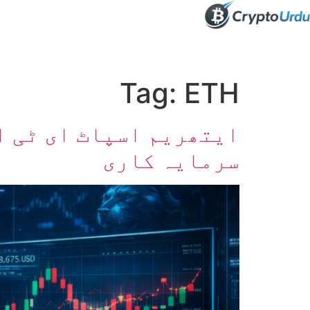
صفحہ اول
کرپٹو اینالائسس
تعلیم
اہم کرپٹو خبری
Tag:
ETH
سرمایہ کاری