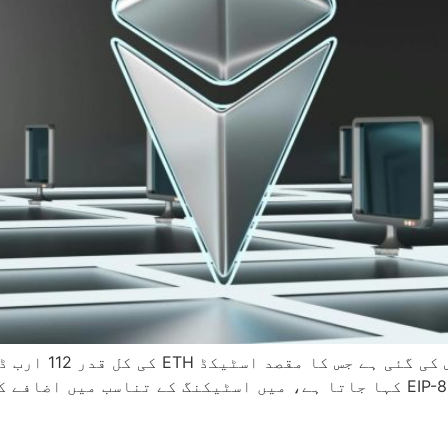
ایتھیریم کمیونٹی
مکمل طور پر روکنا ہے۔ اس تجویز، جسے EIP-8361 کہا جاتا ہے، میں اسٹیکنگ