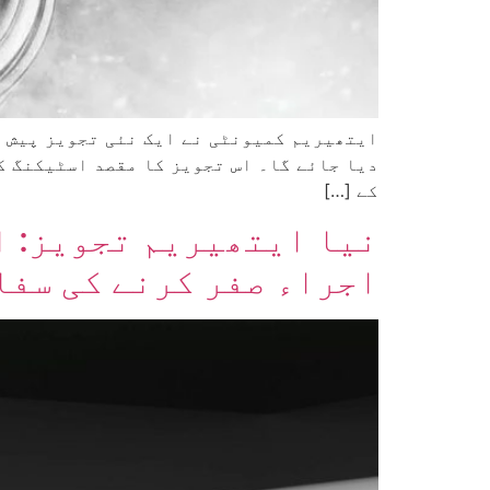
دیا جائے گا۔ اس تجویز کا مقصد اسٹیکنگ ک
کے […]
اجراء صفر کرنے کی سفا