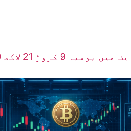
ں
ہمارے بارے میں