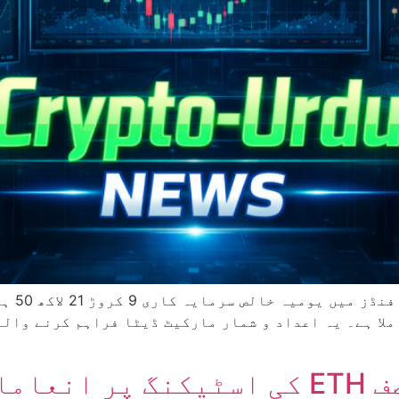
ایتھریم
ایتھیریم کی تجویز: نصف ETH کی اسٹی