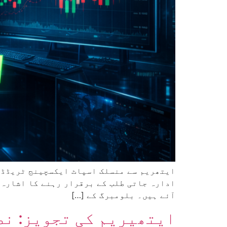
آئے ہیں۔ بلومبرگ کے […]