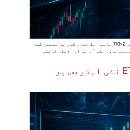
ٹی۔ رو پرائس، جو ایک معروف اثاثہ مینجمنٹ فرم ہے، نے نیو یارک اسٹاک ایکسچینج (NYSE Arca) پر TKNZ نامی ایک فعال طور پر مینیج کیا
ہے۔ یہ فنڈ بٹ کوائن، ایتھیریم، ایکس آر پی اور دیگر کرپٹو
امریکی حکومت نے BTC-e ضبط شدہ والیٹ سے 4,036 ETH نئی ایڈریس پر