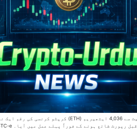
امریکی حکومت نے اپنے BTC-e ضبط شدہ والیٹ سے 4,036 ای