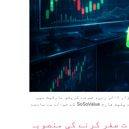
 سے منسلک اسپاٹ ایکسچینج ٹریڈڈ فنڈز میں یومیہ خالص سرمایہ کاری 9 کروڑ 21 لاکھ 50 ہزار ڈالر رہی، جس سے کرپٹو مارکیٹ میں
ادارہ جاتی طلب کے برقرار رہنے کا اشارہ ملا ہے۔ یہ اعداد و شمار مارکیٹ ڈیٹا فراہم کرنے والے پلیٹ فارم SoSoValue کے حوالے سے سامنے
کنگ پر انعامات صفر کرنے کی منصوبہ