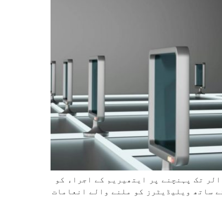
 میں ایک نئی تجویز پیش کی گئی ہے جس کا مقصد اسٹیکڈ ETH کی کل قدر 112 ارب ڈالر تک پہنچنے پر ایتھیریم کے اجراء کو
 کے تناسب میں اضافے کے ساتھ ویلیڈیٹرز کو ملنے والے انعامات