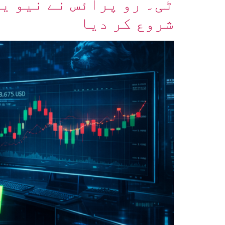
ٹی۔ رو پرائس نے نیو ی
شروع کر دیا