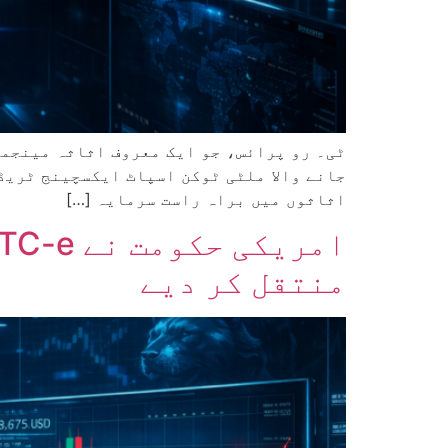
اثاثوں میں براہ راست سرمایہ […]
منتقل کر دیے