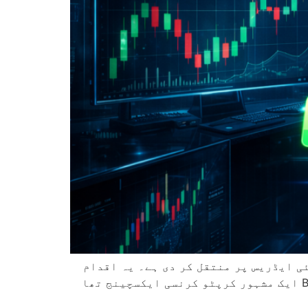
تھیریم (ETH) کرپٹو کرنسی کی رقم ایک نئی ایڈریس پر منتقل کر دی ہے۔ یہ اقدام
آن چین لینز کی نگرانی کے مطابق چار منٹ قبل رپورٹ شائع ہونے کے فوراً پہلے عمل میں آیا۔ BTC-e ایک مشہور کرپٹو کرنسی ایکسچینج تھا