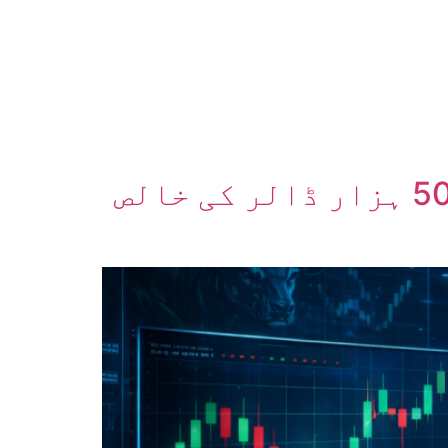
ایتھریم اسپاٹ ای ٹی ایف میں یومیہ 9 کروڑ 21 لاکھ 50 ہزار ڈالر کی خالص