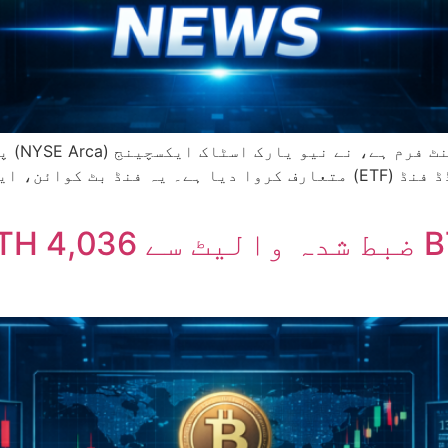
جانے والا ملٹی ٹوکن اسپاٹ ایکسچینج ٹریڈڈ فنڈ (ETF) متعارف کروا دیا 