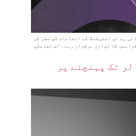
 تحت اگر نصف ETH کی کل فراہمی اسٹیک کی جاتی ہے تو اسٹیکنگ کے انعامات کو صفر کر
فراہمی کا توازن برقرار رہے۔ اس تبدیلی
: اسٹیکڈ ETH کی قدر 112 ارب ڈالر تک پہنچنے پر